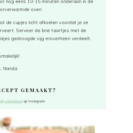
or nog eens 10-15 minuten onderaan in de
orverwarmde oven.
at de cupjes licht afkoelen voordat je ze
rveert. Serveer de brie taartjes met de
okjes gedroogde vijg eroverheen verdeelt.
smakelijk!
s, Nanda
RECEPT GEMAAKT?
ttyskitchennl
op Instagram