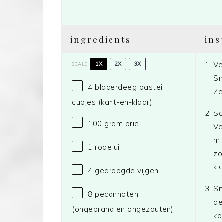
ingredients
ins
Ve
1X
2X
3X
SCALE
Sn
4
bladerdeeg pastei
Ze
cupjes (kant-en-klaar)
Sc
100 gram
brie
Ve
mi
1
rode ui
zo
kl
4
gedroogde vijgen
Sn
8
pecannoten
de
(ongebrand en ongezouten)
ko