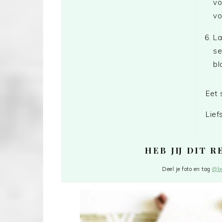
vo
vo
La
se
bl
Eet 
Lief
HEB JIJ DIT 
Deel je foto en tag
@be