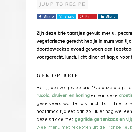
JUMP TO RECIPE
Share
Share
Pin
Share
Zijn deze brie taartjes gevuld met ui, pecan
vegetarische gerecht heb je in mum van tij
doordeweekse avond gewoon een feestdag! 
voorgerecht, lunch, licht diner of hapje voor b
GEK OP BRIE
Ben jij ook zo gek op brie? Op onze blog sta
rucola, druiven en honing
en van deze
crost
geserveerd worden als lunch, licht diner of vo
hoofdmaaltijd eet dan zou ik er nog wel een
deze salade met
gegrilde geitenkaas en vi
weekmenu met recepten uit de Franse keu