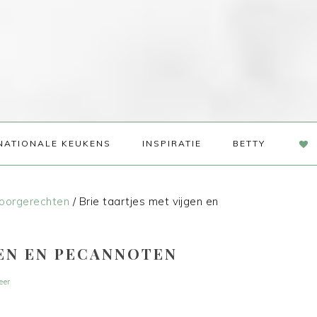
NAV
NATIONALE KEUKENS
INSPIRATIE
BETTY
SOC
ME
oorgerechten
/
Brie taartjes met vijgen en
GEN EN PECANNOTEN
eer