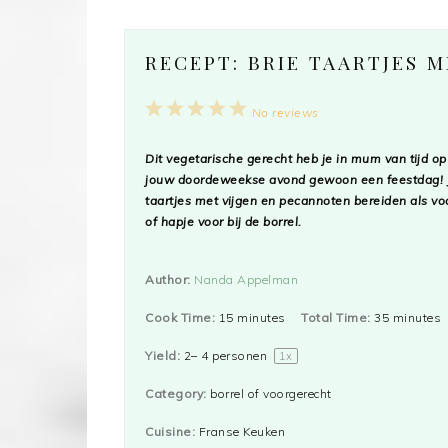
RECEPT: BRIE TAARTJES M
1
2
3
4
5
No reviews
Star
Stars
Stars
Stars
Stars
Dit vegetarische gerecht heb je in mum van tijd op
jouw doordeweekse avond gewoon een feestdag! J
taartjes met vijgen en pecannoten bereiden als voo
of hapje voor bij de borrel.
Author:
Nanda Appelman
Cook Time:
15 minutes
Total Time:
35 minutes
Yield:
2
–
4
personen
1
x
Category:
borrel of voorgerecht
Cuisine:
Franse Keuken