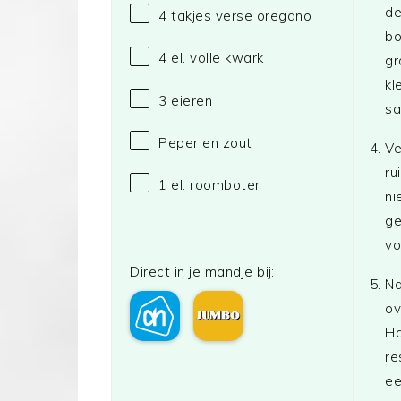
de
4
takjes verse oregano
bo
4
el. volle kwark
gr
kl
3
eieren
sa
Peper en zout
Ve
ru
1
el. roomboter
ni
ge
vo
Direct in je mandje bij:
Na
ov
Ha
re
ee