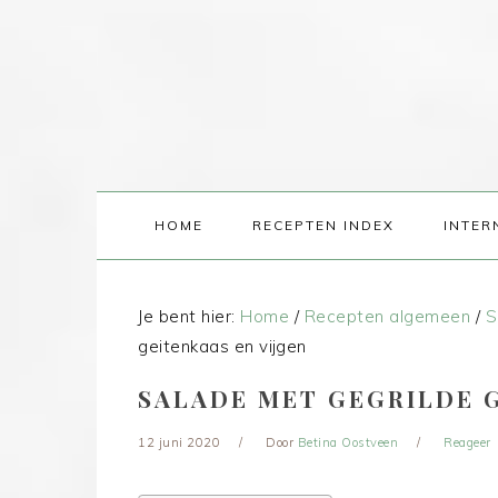
HOME
RECEPTEN INDEX
INTER
Je bent hier:
Home
/
Recepten algemeen
/
S
geitenkaas en vijgen
SALADE MET GEGRILDE G
12 juni 2020
Door
Betina Oostveen
Reageer