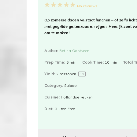
1
2
3
4
5
No reviews
Star
Stars
Stars
Stars
Stars
Op zomerse dagen volstaat lunchen – of zelfs lich
met gegrilde geitenkaas en vijgen. Heerlijk zoet v
om te maken!
Author:
Betina Oostveen
Prep Time:
5 min.
Cook Time:
10 min.
Total T
Yield:
2
personen
1
x
Category:
Salade
Cuisine:
Hollandse keuken
Diet:
Gluten Free