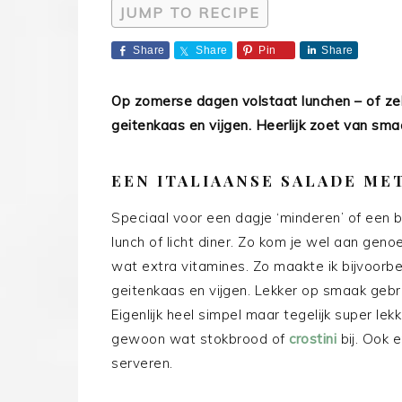
JUMP TO RECIPE
Share
Share
Pin
Share
Op zomerse dagen volstaat lunchen – of zel
geitenkaas en vijgen. Heerlijk zoet van sma
EEN ITALIAANSE SALADE MET
Speciaal voor een dagje ‘minderen’ of een 
lunch of licht diner. Zo kom je wel aan gen
wat extra vitamines. Zo maakte ik bijvoorb
geitenkaas en vijgen. Lekker op smaak geb
Eigenlijk heel simpel maar tegelijk super lekk
gewoon wat stokbrood of
crostini
bij. Ook 
serveren.