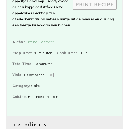
appeltjes bovenop. Heerlijk voor
PRINT RECIPE
bij een kopje herfstthee!Deze
appelcake is echt op zijn
allerlekkerst als hij net een uurtje uit de oven is en dus nog
een beetje lauwwarm van binnen.
Author:
Betina Oostveen
Prep Time:
30 minuten
Cook Time:
1 uur
Total Time:
90 minuten
Yield:
10
personen
1
x
Category:
Cake
Cuisine:
Hollandse Keuken
ingredients