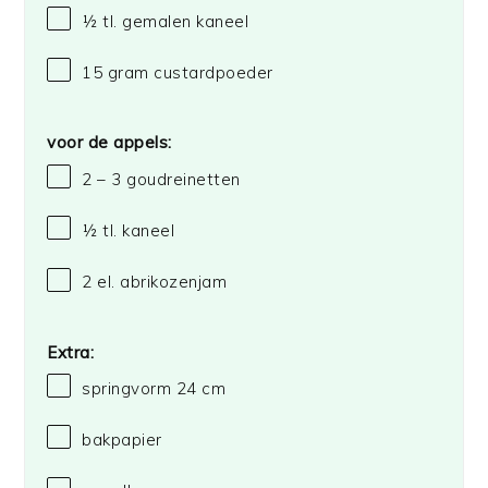
½
tl. gemalen kaneel
15 gram
custardpoeder
voor de appels:
2
– 3 goudreinetten
½
tl. kaneel
2
el. abrikozenjam
Extra:
springvorm
24
cm
bakpapier