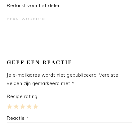
Bedankt voor het delen!
BEANTWOORDEN
GEEF EEN REACTIE
Je e-mailadres wordt niet gepubliceerd.
Vereiste
velden zijn gemarkeerd met
*
Recipe rating
1
2
3
4
5
Reactie
*
Star
Stars
Stars
Stars
Stars