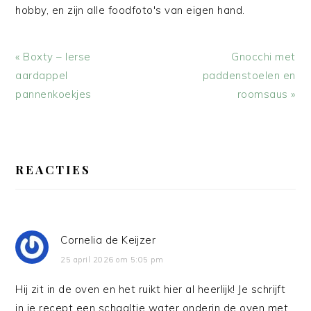
hobby, en zijn alle foodfoto's van eigen hand.
Vorig
Volgend
« Boxty – Ierse
Gnocchi met
bericht:
bericht:
aardappel
paddenstoelen en
pannenkoekjes
roomsaus »
LEES
INTERACTIES
REACTIES
Cornelia de Keijzer
25 april 2026 om 5:05 pm
Hij zit in de oven en het ruikt hier al heerlijk! Je schrijft
in je recept een schaaltje water onderin de oven met