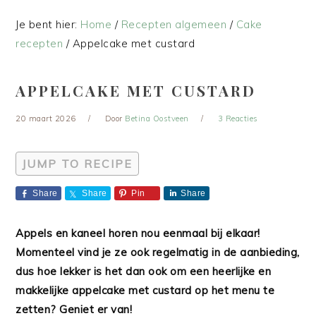
Je bent hier:
Home
/
Recepten algemeen
/
Cake
recepten
/
Appelcake met custard
APPELCAKE MET CUSTARD
20 maart 2026
Door
Betina Oostveen
3 Reacties
JUMP TO RECIPE
Share
Share
Pin
Share
Appels en kaneel horen nou eenmaal bij elkaar!
Momenteel vind je ze ook regelmatig in de aanbieding,
dus hoe lekker is het dan ook om een heerlijke en
makkelijke appelcake met custard op het menu te
zetten? Geniet er van!