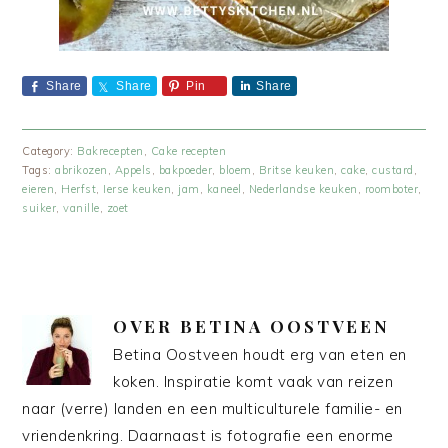
Share
Share
Pin
Share
Category:
Bakrecepten
,
Cake recepten
Tags:
abrikozen
,
Appels
,
bakpoeder
,
bloem
,
Britse keuken
,
cake
,
custard
,
eieren
,
Herfst
,
Ierse keuken
,
jam
,
kaneel
,
Nederlandse keuken
,
roomboter
,
suiker
,
vanille
,
zoet
OVER
BETINA OOSTVEEN
Betina Oostveen houdt erg van eten en
koken. Inspiratie komt vaak van reizen
naar (verre) landen en een multiculturele familie- en
vriendenkring. Daarnaast is fotografie een enorme