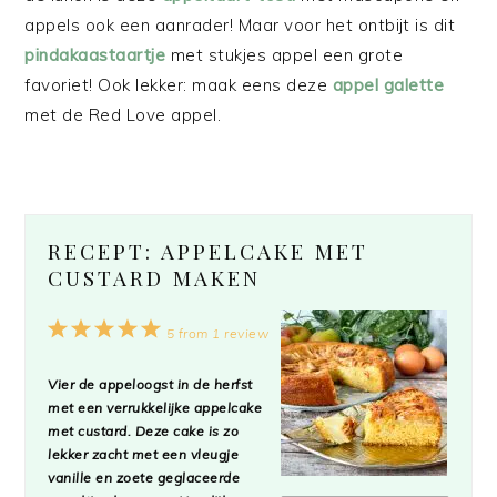
appels ook een aanrader! Maar voor het ontbijt is dit
pindakaastaartje
met stukjes appel een grote
favoriet! Ook lekker: maak eens deze
appel galette
met de Red Love appel.
RECEPT: APPELCAKE MET
CUSTARD MAKEN
1
2
3
4
5
5
from
1
review
Star
Stars
Stars
Stars
Stars
Vier de appeloogst in de herfst
met een verrukkelijke appelcake
met custard. Deze cake is zo
lekker zacht met een vleugje
vanille en zoete geglaceerde