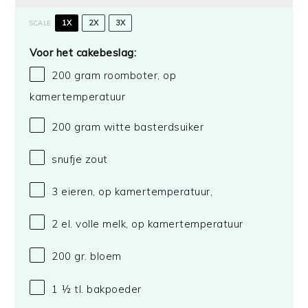
1X
2X
3X
SCALE
Voor het cakebeslag:
200 gram
roomboter, op
kamertemperatuur
200 gram
witte basterdsuiker
snufje zout
3
eieren, op kamertemperatuur,
2
el. volle melk, op kamertemperatuur
200
gr. bloem
1 ½
tl. bakpoeder