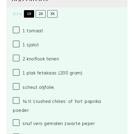
1X
2X
3X
SCALE
1
tomaat
1
sjalot
2
knoflook tenen
1
plak fetakaas (
200 gram
)
scheut olijfolie,
¼
tl ‘crushed chilies’ of ‘hot’ paprika
poeder
snuf vers gemalen zwarte peper