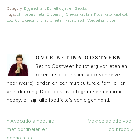
Category:
Bijgerechten
,
Borrelhapjes en Snacks
Tags:
chilipepers
,
feta
,
Glutenvrij
,
Griekse keuken
,
Kaas
,
keto
,
knoflook
,
Low Carb
,
oregano
,
tijm
,
tomaten
,
vegetarisch
,
Voedselzandloper
OVER
BETINA OOSTVEEN
Betina Oostveen houdt erg van eten en
koken. Inspiratie komt vaak van reizen
naar (verre) landen en een multiculturele familie- en
vriendenkring. Daarnaast is fotografie een enorme
hobby, en zijn alle foodfoto's van eigen hand.
Vorig
Volgend
« Avocado smoothie
Makreelsalade voor
bericht:
bericht:
met aardbeien en
op brood »
cacao nibs