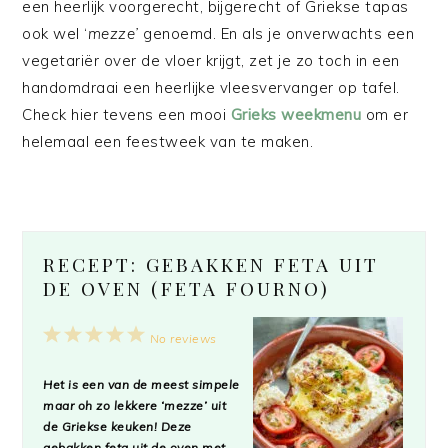
een heerlijk voorgerecht, bijgerecht of Griekse tapas
ook wel ‘
mezze’
genoemd. En als je onverwachts een
vegetariër over de vloer krijgt, zet je zo toch in een
handomdraai een heerlijke vleesvervanger op tafel.
Check hier tevens een mooi
Grieks weekmenu
om er
helemaal een feestweek van te maken.
RECEPT: GEBAKKEN FETA UIT
DE OVEN (FETA FOURNO)
1
2
3
4
5
No reviews
Star
Stars
Stars
Stars
Stars
Het is een van de meest simpele
maar oh zo lekkere ‘mezze’ uit
de Griekse keuken! Deze
gebakken feta uit de oven met