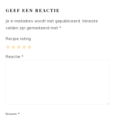
GEEF EEN REACTIE
Je e-mailadres wordt niet gepubliceerd.
Vereiste
velden zijn gemarkeerd met
*
Recipe rating
1
2
3
4
5
Reactie
*
Star
Stars
Stars
Stars
Stars
Naam
*