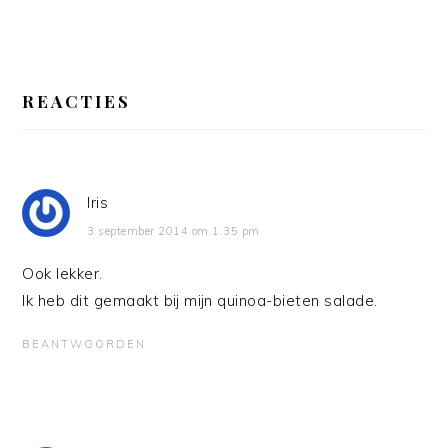
LEES
INTERACTIES
REACTIES
Iris
3 september 2014 om 1:35 pm
Ook lekker.
Ik heb dit gemaakt bij mijn quinoa-bieten salade.
BEANTWOORDEN