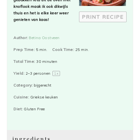
knoflook maak ik ook dikwijls
thuis en het is elke keer weer
PRINT RECIPE
genieten van kaas!
Author:
Betina Oostveen
Prep Time:
5 min.
Cook Time:
25 min.
Total Time:
30 minuten
Yield:
2
–
3
personen
1
x
Category:
bijgerecht
Cuisine:
Griekse keuken
Diet:
Gluten Free
ingredients