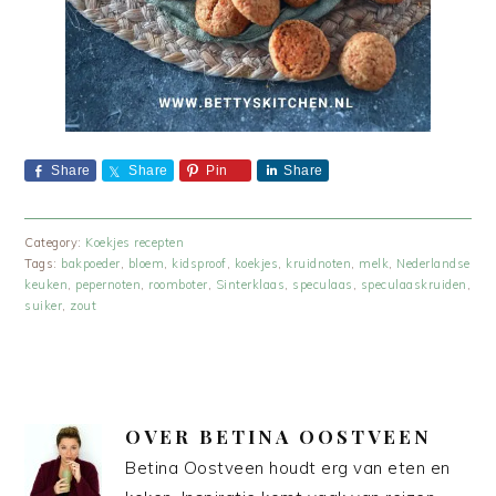
Share
Share
Pin
Share
Category:
Koekjes recepten
Tags:
bakpoeder
,
bloem
,
kidsproof
,
koekjes
,
kruidnoten
,
melk
,
Nederlandse
keuken
,
pepernoten
,
roomboter
,
Sinterklaas
,
speculaas
,
speculaaskruiden
,
suiker
,
zout
OVER
BETINA OOSTVEEN
Betina Oostveen houdt erg van eten en