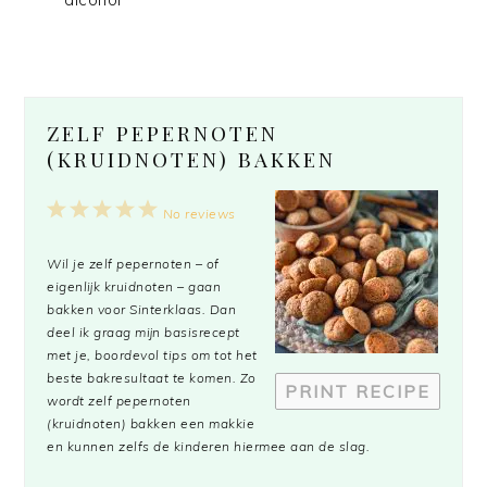
ZELF PEPERNOTEN
(KRUIDNOTEN) BAKKEN
1
2
3
4
5
No reviews
Star
Stars
Stars
Stars
Stars
Wil je zelf pepernoten – of
eigenlijk kruidnoten – gaan
bakken voor Sinterklaas. Dan
deel ik graag mijn basisrecept
met je, boordevol tips om tot het
beste bakresultaat te komen. Zo
PRINT RECIPE
wordt zelf pepernoten
(kruidnoten) bakken een makkie
en kunnen zelfs de kinderen hiermee aan de slag.