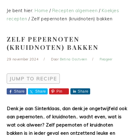
Je bent hier:
Home
/
Recepten algemeen
/
Koekjes
recepten
/
Zelf pepernoten (kruidnoten) bakken
ZELF PEPERNOTEN
(KRUIDNOTEN) BAKKEN
29 november 2024
Door
Betina Oostveen
Reageer
JUMP TO RECIPE
Share
Share
Pin
Share
Denk je aan Sinterklaas, dan denk je ongetwijfeld ook
aan pepernoten.. of kruidnoten.. wacht even, wat is
wat ook alweer? Zelf pepernoten of kruidnoten
bakken is in ieder geval een ontzettend leuke en