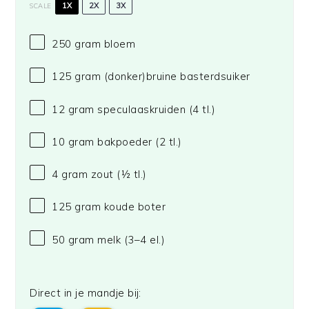
1X
2X
3X
SCALE
250 gram
bloem
125 gram
(donker)bruine basterdsuiker
12 gram
speculaaskruiden (
4
tl.)
10 gram
bakpoeder (
2
tl.)
4 gram
zout (
½
tl.)
125 gram
koude boter
50 gram
melk (
3
–
4
el.)
Direct in je mandje bij: