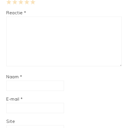
1
2
3
4
5
Reactie
*
Star
Stars
Stars
Stars
Stars
Naam
*
E-mail
*
Site