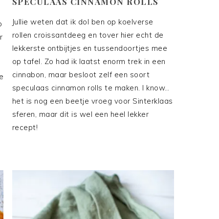
SPECULAAS CINNAMON ROLLS
Jullie weten dat ik dol ben op koelverse
p
rollen croissantdeeg en tover hier echt de
r
lekkerste ontbijtjes en tussendoortjes mee
op tafel. Zo had ik laatst enorm trek in een
cinnabon, maar besloot zelf een soort
e
speculaas cinnamon rolls te maken. I know…
het is nog een beetje vroeg voor Sinterklaas
sferen, maar dit is wel een heel lekker
recept!