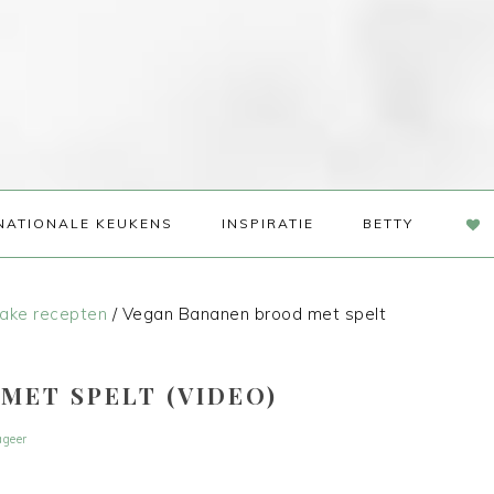
NAV
NATIONALE KEUKENS
INSPIRATIE
BETTY
SOC
ME
ake recepten
/
Vegan Bananen brood met spelt
MET SPELT (VIDEO)
ageer