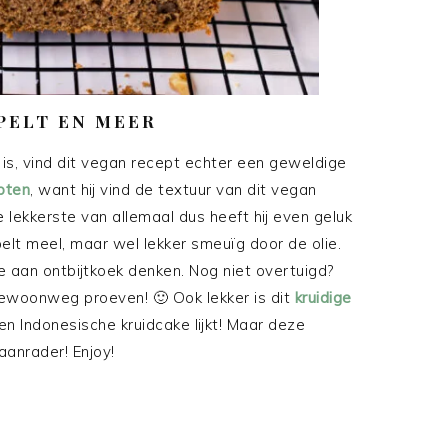
PELT EN MEER
 is, vind dit vegan recept echter een geweldige
pten
, want hij vind de textuur van dit vegan
 lekkerste van allemaal dus heeft hij even geluk
elt meel, maar wel lekker smeuïg door de olie.
e aan ontbijtkoek denken. Nog niet overtuigd?
gewoonweg proeven! 🙂 Ook lekker is dit
kruidige
en Indonesische kruidcake lijkt! Maar deze
aanrader! Enjoy!