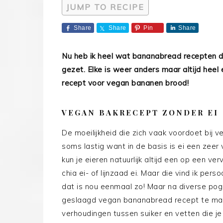
JUMP TO RECIPE
Share
Share
Pin
Share
Nu heb ik heel wat bananabread recepten 
gezet. Elke is weer anders maar altijd heel 
recept voor vegan bananen brood!
VEGAN BAKRECEPT ZONDER EI
De moeilijkheid die zich vaak voordoet bij v
soms lastig want in de basis is ei een zeer
kun je eieren natuurlijk altijd een op een v
chia ei- of lijnzaad ei. Maar die vind ik perso
dat is nou eenmaal zo! Maar na diverse pogi
geslaagd vegan bananabread recept te make
verhoudingen tussen suiker en vetten die 