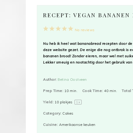
RECEPT: VEGAN BANANEN
1
2
3
4
5
No reviews
Star
Stars
Stars
Stars
Stars
Nu heb ik heel wat bananabread recepten door de
deze website gezet. De enige die nog ontbrak is e
bananen brood! Zonder eieren, maar wel met suiker
Lekker smeuig en nootachtig door het gebruik van
Author:
Betina Oostveen
Prep Time:
10 min.
Cook Time:
40 min.
Total 
Yield:
10
plakjes
1
x
Category:
Cakes
Cuisine:
Amerikaanse keuken