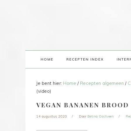
HOME
RECEPTEN INDEX
INTER
Je bent hier:
Home
/
Recepten algemeen
/
C
(video)
VEGAN BANANEN BROOD 
14 augustus 2020
Door
Betina Oostveen
Re