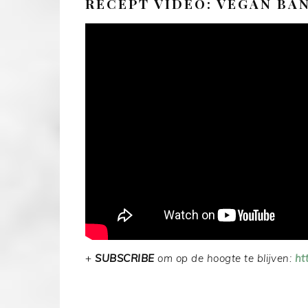
RECEPT VIDEO: VEGAN BA
+
SUBSCRIBE
om op de hoogte te blijven:
ht