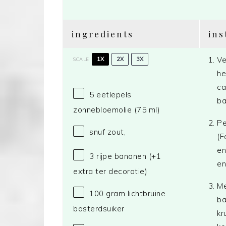
ingredients
ins
Ve
1X
2X
3X
SCALE
he
ca
5
eetlepels
ba
zonnebloemolie (
75
ml)
Pe
snuf zout,
(F
en
3
rijpe bananen (+
1
en
extra ter decoratie)
Me
100 gram
lichtbruine
ba
basterdsuiker
kr