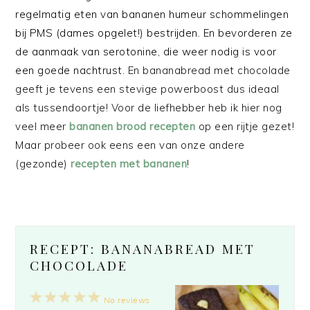
regelmatig eten van bananen humeur schommelingen
bij PMS (dames opgelet!) bestrijden. En bevorderen ze
de aanmaak van serotonine, die weer nodig is voor
een goede nachtrust.
En bananabread met chocolade
geeft je tevens een stevige powerboost dus ideaal
als tussendoortje! Voor de liefhebber heb ik hier nog
veel meer
bananen brood recepten
op een rijtje gezet!
Maar probeer ook eens een van onze andere
(gezonde)
recepten met bananen
!
RECEPT: BANANABREAD MET
CHOCOLADE
1
2
3
4
5
No reviews