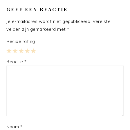
GEEF EEN REACTIE
Je e-mailadres wordt niet gepubliceerd.
Vereiste
velden zijn gemarkeerd met
*
Recipe rating
1
2
3
4
5
Reactie
*
Star
Stars
Stars
Stars
Stars
Naam
*