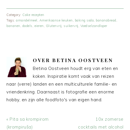
Category:
Cake recepten
Tags:
amandelmeel
,
Amerikaanse keuken
,
baking soda
,
bananabread
,
bananen
,
dadels
,
eieren
,
Glutenvrij
,
suikervrij
,
Voedselzandloper
OVER
BETINA OOSTVEEN
Betina Oostveen houdt erg van eten en
koken. Inspiratie komt vaak van reizen
naar (verre) landen en een multiculturele familie- en
vriendenkring. Daarnaast is fotografie een enorme
hobby, en zijn alle foodfoto's van eigen hand.
Vorig
Volgend
« Pita sa krompirom
10x zomerse
bericht:
bericht:
(krompiruša)
cocktails met alcohol