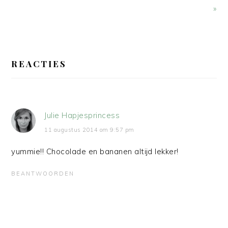
»
LEES
INTERACTIES
REACTIES
Julie Hapjesprincess
11 augustus 2014 om 9:57 pm
yummie!! Chocolade en bananen altijd lekker!
BEANTWOORDEN