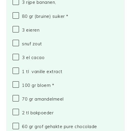
3
rijpe bananen,
80
gr (bruine) suiker *
3
eieren
snuf zout
3
el cacao
1
tl vanille extract
100
gr bloem *
70
gr amandelmeel
2
tl bakpoeder
60
gr grof gehakte pure chocolade