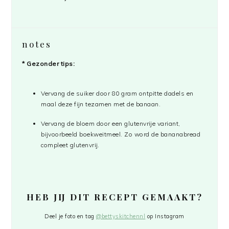
notes
* Gezonder tips:
Vervang de suiker door 80 gram ontpitte dadels en
maal deze fijn tezamen met de banaan.
Vervang de bloem door een glutenvrije variant,
bijvoorbeeld boekweitmeel. Zo word de bananabread
compleet glutenvrij.
HEB JIJ DIT RECEPT GEMAAKT?
Deel je foto en tag
@bettyskitchennl
op Instagram