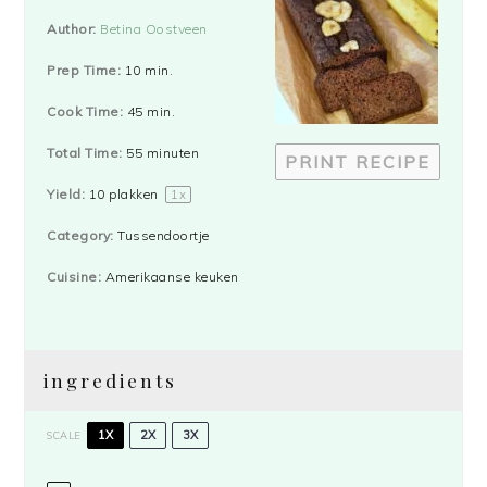
Star
Stars
Stars
Stars
Stars
Author:
Betina Oostveen
Prep Time:
10 min.
Cook Time:
45 min.
Total Time:
55 minuten
PRINT RECIPE
Yield:
10
plakken
1
x
Category:
Tussendoortje
Cuisine:
Amerikaanse keuken
ingredients
1X
2X
3X
SCALE