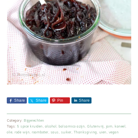
Share
Share
Pin
Share
Category:
Bijgerechten
Tags:
5 spice kruiden
,
alcohol
,
balsamico azijn
,
Glutenvrij
,
jam
,
kaneel
,
olie
,
rode wijn
,
roomboter
,
saus
,
suiker
,
Thanksgiving
,
uien
,
vegan