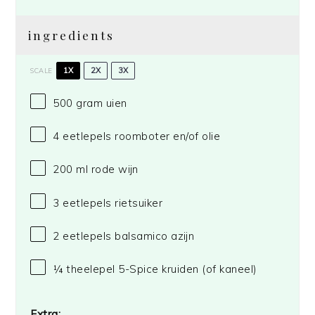
ingredients
1X
2X
3X
SCALE
500 gram
uien
4
eetlepels roomboter en/of olie
200
ml rode wijn
3
eetlepels rietsuiker
2
eetlepels balsamico azijn
¼
theelepel 5-Spice kruiden (of kaneel)
Extra: