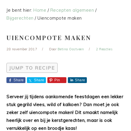
Je bent hier:
Home
/
Recepten algemeen
/
Bijgerechten
/
Uiencompote maken
UIENCOMPOTE MAKEN
28 november 2017
Door
Betina Oostveen
2 Reacties
JUMP TO RECIPE
Share
Share
Pin
Share
Serveer jij tijdens aankomende feestdagen een lekker
stuk gegrild vlees, wild of kalkoen? Dan moet je ook
zeker zelf uiencompote maken! Dit smaakt namelijk
heerlijk over en bij je kerstgerechten, maar is ook
verrukkelijk op een broodje kaas!