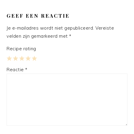
GEEF EEN REACTIE
Je e-mailadres wordt niet gepubliceerd.
Vereiste
velden zijn gemarkeerd met
*
Recipe rating
1
2
3
4
5
Reactie
*
Star
Stars
Stars
Stars
Stars