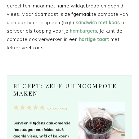
gerechten, maar met name wildgebraad en gegrild
vlees. Maar daarnaast is zelfgemaakte compote van
uien ook heerlijk op een (high)
sandwich met kaas
of
serveer als topping voor je
hamburgers
. Je kunt de
compote ook verwerken in een
hartige taart
met
lekker veel kaas!
RECEPT: ZELF UIENCOMPOTE
MAKEN
1
2
3
4
5
No reviews
Star
Stars
Stars
Stars
Stars
Serveer jij tijdens aankomende
feestdagen een lekker stuk
gegrild vlees, wild of kalkoen?