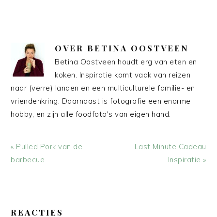
OVER
BETINA OOSTVEEN
Betina Oostveen houdt erg van eten en
koken. Inspiratie komt vaak van reizen
naar (verre) landen en een multiculturele familie- en
vriendenkring. Daarnaast is fotografie een enorme
hobby, en zijn alle foodfoto's van eigen hand.
Vorig
Volgend
« Pulled Pork van de
Last Minute Cadeau
bericht:
bericht:
barbecue
Inspiratie »
LEES
INTERACTIES
REACTIES