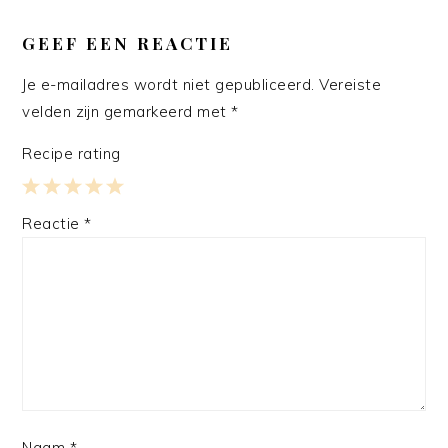
LEES
INTERACTIES
GEEF EEN REACTIE
Je e-mailadres wordt niet gepubliceerd.
Vereiste
velden zijn gemarkeerd met
*
Recipe rating
1
2
3
4
5
Reactie
*
Star
Stars
Stars
Stars
Stars
Naam
*