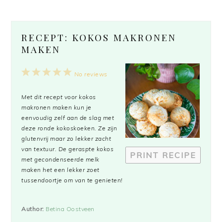
RECEPT: KOKOS MAKRONEN
MAKEN
1
2
3
4
5
No reviews
Star
Stars
Stars
Stars
Stars
Met dit recept voor kokos
makronen maken kun je
eenvoudig zelf aan de slag met
deze ronde kokoskoeken. Ze zijn
glutenvrij maar zo lekker zacht
van textuur. De geraspte kokos
PRINT RECIPE
met gecondenseerde melk
maken het een lekker zoet
tussendoortje om van te genieten!
Author:
Betina Oostveen