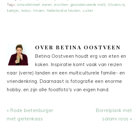
Tags:
amandelmeel
,
eieren
,
eiwitten
,
gecondenseerde melk
,
Glutenvrij
,
koekjes
,
kokos
,
limoen
,
Nederlandse keuken
,
suiker
OVER
BETINA OOSTVEEN
Betina Oostveen houdt erg van eten en
koken. Inspiratie komt vaak van reizen
naar (verre) landen en een multiculturele familie- en
vriendenkring. Daarnaast is fotografie een enorme
hobby, en zijn alle foodfoto's van eigen hand.
Vorig
Volgend
« Rode bietenburger
Borrelplank met
bericht:
bericht:
met geitenkaas
salami roos »