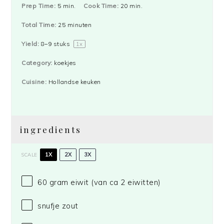
Prep Time:
5 min.
Cook Time:
20 min.
Total Time:
25 minuten
Yield:
8
–
9
stuks
1
x
Category:
koekjes
Cuisine:
Hollandse keuken
ingredients
1X
2X
3X
SCALE
60 gram
eiwit (van ca
2
eiwitten)
snufje zout