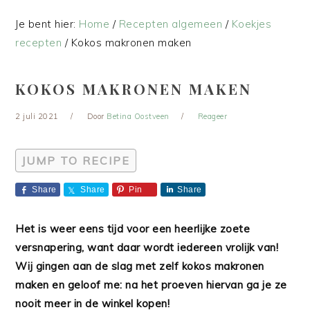
Je bent hier:
Home
/
Recepten algemeen
/
Koekjes
recepten
/
Kokos makronen maken
KOKOS MAKRONEN MAKEN
2 juli 2021
Door
Betina Oostveen
Reageer
JUMP TO RECIPE
Share
Share
Pin
Share
Het is weer eens tijd voor een heerlijke zoete
versnapering, want daar wordt iedereen vrolijk van!
Wij gingen aan de slag met zelf kokos makronen
maken en geloof me: na het proeven hiervan ga je ze
nooit meer in de winkel kopen!