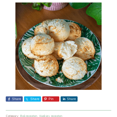
Share
Share
Pin
Share
Category:
Bakrecepten
,
Koekjes recepten