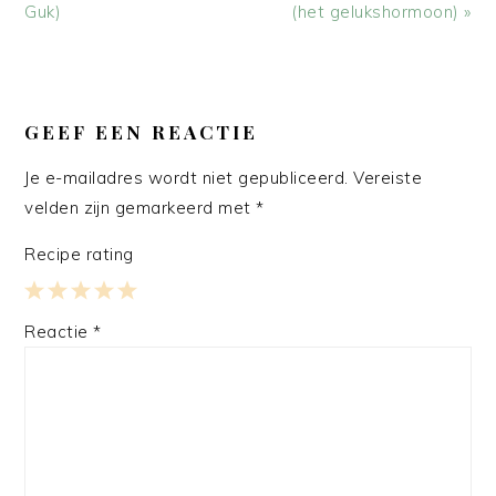
Guk)
(het gelukshormoon) »
LEES
INTERACTIES
GEEF EEN REACTIE
Je e-mailadres wordt niet gepubliceerd.
Vereiste
velden zijn gemarkeerd met
*
Recipe rating
1
2
3
4
5
Reactie
*
Star
Stars
Stars
Stars
Stars