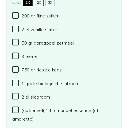
1X
2X
3X
SCALE
200
gr fijne suiker
2
el vanille suiker
50
gr aardappel zetmeel
3
eieren
750
gr ricotta kaas
1
grote biologische citroen
2
el slagroom
(optioneel) 1 tl amandel essence (of
amaretto)