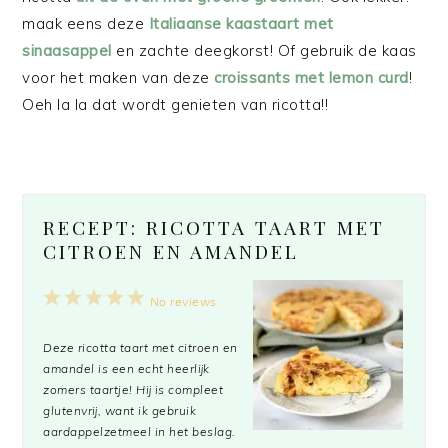
maak eens deze
Italiaanse kaastaart met
sinaasappel
en zachte deegkorst! Of gebruik de kaas
voor het maken van deze
croissants met lemon curd
!
Oeh la la dat wordt genieten van ricotta!!
RECEPT: RICOTTA TAART MET
CITROEN EN AMANDEL
1
2
3
4
5
No reviews
Star
Stars
Stars
Stars
Stars
Deze ricotta taart met citroen en
amandel is een echt heerlijk
zomers taartje! Hij is compleet
glutenvrij, want ik gebruik
aardappelzetmeel in het beslag.