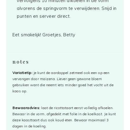
vervolgens 10 minuten afkoelen in de vorm
alvorens de springvorm te verwijderen. Snijd in
punten en serveer direct.
Eet smakelijk! Groetjes, Betty
notes
Variatietip:
je kunt de aardappel zetmeel ook een op een
vervangen door maizena. Liever geen gewone bloem
gebruiken want die neemt iets minder goed het vocht uit de
kaas op.
Bewaaradvies:
laat de ricottataart eerst volledig afkoelen.
Bewaar in de vorm, afgedekt met folie in de koelkast. Je kunt
deze kaasttaart dus ook koud eten. Bewaar maximaal 3
dagen in de koeling.