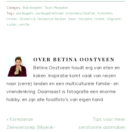
Category:
Bakrecepten
,
Taart Recepten
Tags:
aardappels
,
aardappelzetmeel
,
amandelschaafsel
,
Amaretto
,
citroen
,
Glutenvrij
,
Italiaanse Keuken
,
Kaas
,
maizena
,
ricotta
,
slagroom
,
suiker
,
vanille
OVER
BETINA OOSTVEEN
Betina Oostveen houdt erg van eten en
koken. Inspiratie komt vaak van reizen
naar (verre) landen en een multiculturele familie- en
vriendenkring. Daarnaast is fotografie een enorme
hobby, en zijn alle foodfoto's van eigen hand.
Vorig
Volgend
« Koreaanse
Tips voor meer
bericht:
bericht:
Zeewiersoep (Miyeok-
serotonine aanmaken