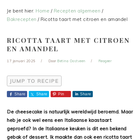
Je bent hier:
Home
/
Recepten algemeen
/
Bakrecepten
/
Ricotta taart met citroen en amandel
RICOTTA TAART MET CITROEN
EN AMANDEL
17 januari 2025
Door
Betina Oostveen
Reageer
JUMP TO RECIPE
Share
Share
Pin
Share
De cheesecake is natuurlijk wereldwijd beroemd. Maar
heb je ook wel eens een Italiaanse kaastaart
geproefd? In de Italiaanse keuken is dit een bekend
gebak of dessert. Ik maakte dan ook een ricotta taart