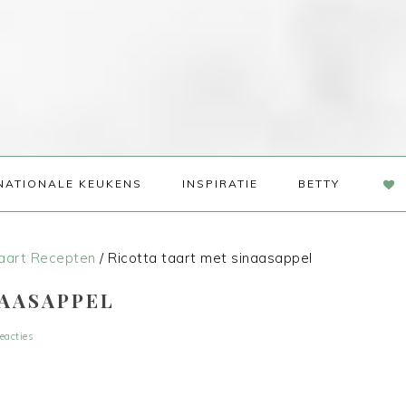
NAV
NATIONALE KEUKENS
INSPIRATIE
BETTY
SOC
ME
aart Recepten
/
Ricotta taart met sinaasappel
NAASAPPEL
eacties