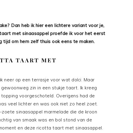
ake? Dan heb ik hier een lichtere variant voor je,
a taart met sinaasappel proefde ik voor het eerst
 tijd om hem zelf thuis ook eens te maken.
TTA TAART MET
ik neer op een terrasje voor wat
dolci
. Maar
k gewoonweg zin in een stukje taart. Ik kreeg
l topping voorgeschoteld. Overigens had de
 veel lichter en was ook niet zo heel zoet.
r-zoete sinaasappel marmelade die de kroon
achtig van smaak was en bol stond van de
t moment en deze ricotta taart met sinaasappel.