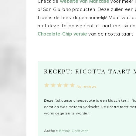
Check de
website van Maricase
voor meer 
di San Giuliano
producten. Deze zullen een 
tijdens de feestdagen namelijk! Maar wat dac
met deze Italiaanse ricotta taart met sinaa
Chocolate-Chip versie
van de ricotta taart
RECEPT: RICOTTA TAART 
1
2
3
4
5
No reviews
Star
Stars
Stars
Stars
Stars
Deze Italiaanse cheesecake is een klassieker in Ita
eerst en was meteen verkocht! De ricotta taart met
warm gegeten te worden!
Author:
Betina Oostveen