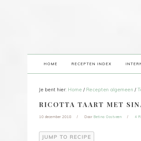
HOME
RECEPTEN INDEX
INTER
Je bent hier:
Home
/
Recepten algemeen
/
T
RICOTTA TAART MET SI
10 december 2018
Door
Betina Oostveen
4 R
JUMP TO RECIPE