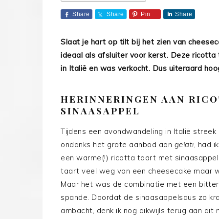
Share
Share
Pin
Share
Slaat je hart op tilt bij het zien van cheesec
ideaal als afsluiter voor kerst. Deze ricott
in Itali
ë
en was verkocht. Dus uiteraard hoog
HERINNERINGEN AAN RICO
SINAASAPPEL
Tijdens een avondwandeling in Ital
ië
streek 
ondanks het grote aanbod aan
gelati
, had i
een warme(!) ricotta taart met sinaasappe
taart veel weg van een cheesecake maar was
Maar het was de combinatie met een bitte
spande. Doordat de sinaasappelsaus zo kr
ambacht, denk ik nog dikwijls terug aan di