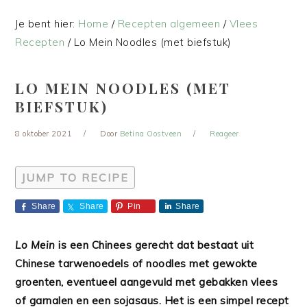
Je bent hier:
Home
/
Recepten algemeen
/
Vlees
Recepten
/
Lo Mein Noodles (met biefstuk)
LO MEIN NOODLES (MET
BIEFSTUK)
8 oktober 2021
Door
Betina Oostveen
Reageer
JUMP TO RECIPE
Share
Share
Pin
Share
Lo Mein
is een Chinees gerecht dat bestaat uit
Chinese tarwenoedels of noodles met gewokte
groenten, eventueel aangevuld met gebakken vlees
of garnalen en een sojasaus. Het is een simpel recept