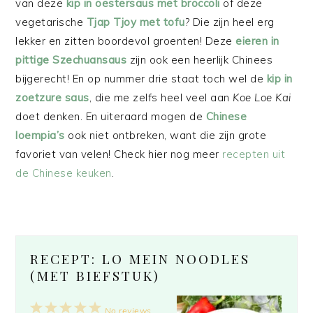
van deze
kip in oestersaus met broccoli
of deze
vegetarische
Tjap Tjoy met tofu
? Die zijn heel erg
lekker en zitten boordevol groenten! Deze
eieren in
pittige Szechuansaus
zijn ook een heerlijk Chinees
bijgerecht! En op nummer drie staat toch wel de
kip in
zoetzure saus
, die me zelfs heel veel aan
Koe Loe Kai
doet denken. En uiteraard mogen de
Chinese
loempia’s
ook niet ontbreken, want die zijn grote
favoriet van velen! Check hier nog meer
recepten uit
de Chinese keuken
.
RECEPT: LO MEIN NOODLES
(MET BIEFSTUK)
1
2
3
4
5
No reviews