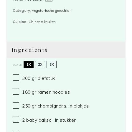
Category:
Vegetarische gerechten
Cuisine:
Chinese keuken
ingredients
1X
2X
3X
SCALE
300
gr biefstuk
180
gr ramen noodles
250
gr champignons, in plakjes
2
baby paksoi, in stukken