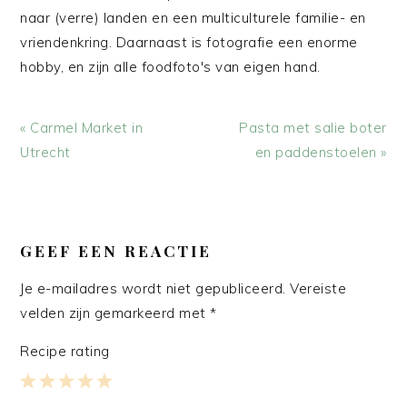
naar (verre) landen en een multiculturele familie- en
vriendenkring. Daarnaast is fotografie een enorme
hobby, en zijn alle foodfoto's van eigen hand.
Vorig
Volgend
« Carmel Market in
Pasta met salie boter
bericht:
bericht:
Utrecht
en paddenstoelen »
LEES
INTERACTIES
GEEF EEN REACTIE
Je e-mailadres wordt niet gepubliceerd.
Vereiste
velden zijn gemarkeerd met
*
Recipe rating