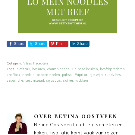
Share
Share
Pin
Share
Category:
Vlees Recepten
Tags:
biefstuk
,
bosuien
,
champignons
,
Chinese keuken
,
hoofdgerechten
,
knoflook
,
noedels
,
paddenstoelen
,
paksoi
,
Paprika
,
rijstwijn
,
rundvlees
,
sesamolie
,
sesamzaad
,
sojasaus
,
suiker
,
wokken
OVER
BETINA OOSTVEEN
Betina Oostveen houdt erg van eten en
koken. Inspiratie komt vaak van reizen