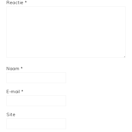
1
2
3
4
5
Reactie
*
Star
Stars
Stars
Stars
Stars
Naam
*
E-mail
*
Site