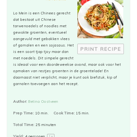
Star
Stars
Stars
Stars
Stars
Lo Mein
is een Chinees gerecht
dat bestaat uit Chinese
tarwenoedels of noodles met
gewokte groenten, eventueel
aangevuld met gebakken vlees
of garnalen en een sojasaus. Het
PRINT RECIPE
is een soort tjap tjoy maar dan
met noedels. Dit simpele gerecht
is ideaal voor een doordeweekse avond, maar ook voor het
opmaken van restjes groenten in de groentelade! En
daarnaast niet verplicht, maar je kunt ook biefstuk, kip of
garnalen toevoegen aan het recept.
Author:
Betina Oostveen
Prep Time:
10 min.
Cook Time:
15 min.
Total Time:
25 minuten
Yield:
4
personen
1
x