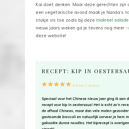
Kai doet denken. Maar deze gerechten zijn d
een vegetarische avond maak je Nanda’s
n
stukje vis toe zoals bij deze
makreel salad
nieuw jaars weken ga je tevens nog meer
r
deze website!
RECEPT: KIP IN OESTERS
1
2
3
4
5
5
from
1
review
Star
Stars
Stars
Stars
Stars
Speciaal voor het Chinese nieuw jaar ging ik aan d
recept voor kip in oestersaus! Het is echt zo’n rec
de afhaal Chinees, maar dan vele malen gezonder 
gestoomde broccoli en natuurlijk serveer je hem m
gekookte dunne noodles. Het kiprecept is overigen
smaak!