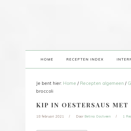
HOME
RECEPTEN INDEX
INTER
Je bent hier:
Home
/
Recepten algemeen
/
G
broccoli
KIP IN OESTERSAUS MET
18 februari 2021
Door
Betina Oostveen
1 Re