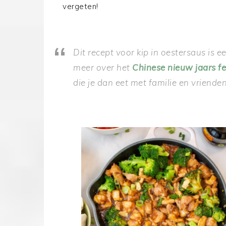
vergeten!
Dit recept voor kip in oestersaus is e
meer over het
Chinese nieuw jaars fe
die je dan eet met familie en vrienden