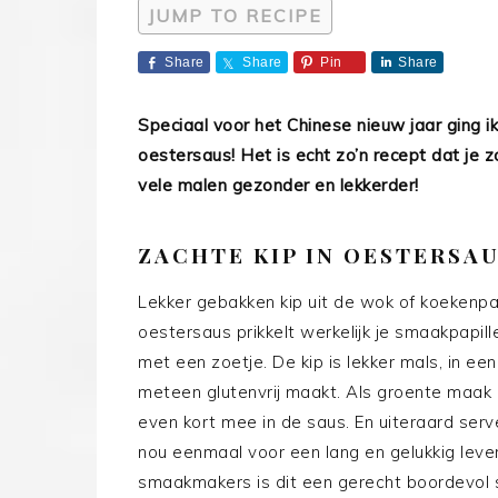
JUMP TO RECIPE
Share
Share
Pin
Share
Speciaal voor het Chinese nieuw jaar ging ik
oestersaus! Het is echt zo’n recept dat je 
vele malen gezonder en lekkerder!
ZACHTE KIP IN OESTERSA
Lekker gebakken kip uit de wok of koekenpan i
oestersaus prikkelt werkelijk je smaakpapil
met een zoetje. De kip is lekker mals, in e
meteen glutenvrij maakt. Als groente maak i
even kort mee in de saus. En uiteraard ser
nou eenmaal voor een lang en gelukkig leve
smaakmakers is dit een gerecht boordevol s