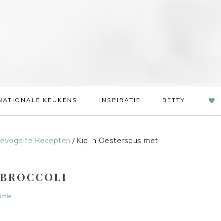
NAV
NATIONALE KEUKENS
INSPIRATIE
BETTY
SOC
ME
evogelte Recepten
/
Kip in Oestersaus met
 BROCCOLI
actie