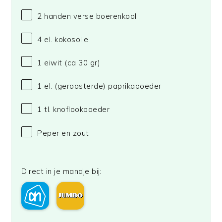
2
handen verse boerenkool
4
el. kokosolie
1
eiwit (ca 30 gr)
1
el. (geroosterde) paprikapoeder
1
tl. knoflookpoeder
Peper en zout
Direct in je mandje bij: