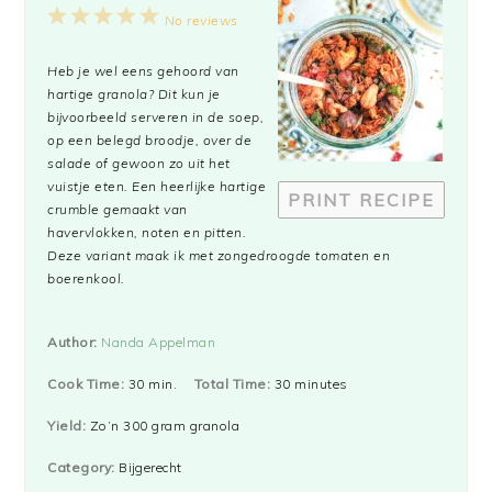
1
2
3
4
5
No reviews
Star
Stars
Stars
Stars
Stars
Heb je wel eens gehoord van
hartige granola? Dit kun je
bijvoorbeeld serveren in de soep,
op een belegd broodje, over de
salade of gewoon zo uit het
vuistje eten. Een heerlijke hartige
PRINT RECIPE
crumble gemaakt van
havervlokken, noten en pitten.
Deze variant maak ik met zongedroogde tomaten en
boerenkool.
Author:
Nanda Appelman
Cook Time:
30 min.
Total Time:
30 minutes
Yield:
Zo’n 300 gram granola
Category:
Bijgerecht