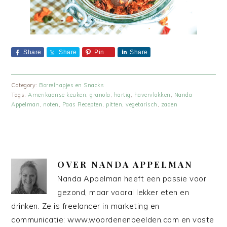
Share
Share
Pin
Share
Category:
Borrelhapjes en Snacks
Tags:
Amerikaanse keuken
,
granola
,
hartig
,
havervlokken
,
Nanda
Appelman
,
noten
,
Paas Recepten
,
pitten
,
vegetarisch
,
zaden
OVER
NANDA APPELMAN
Nanda Appelman heeft een passie voor
gezond, maar vooral lekker eten en
drinken. Ze is freelancer in marketing en
communicatie: www.woordenenbeelden.com en vaste