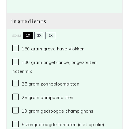
ingredients
1X
2X
3X
SCALE
150 gram
grove havervlokken
100 gram
ongebrande, ongezouten
notenmix
25 gram
zonnebloempitten
25 gram
pompoenpitten
10 gram
gedroogde champignons
5
zongedroogde tomaten (niet op olie)