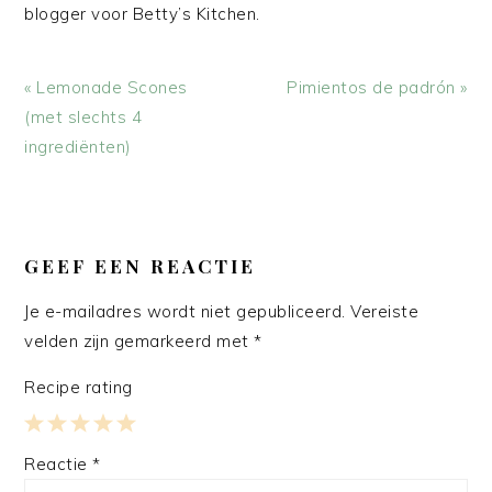
blogger voor Betty’s Kitchen.
Vorig
Volgend
« Lemonade Scones
Pimientos de padrón »
bericht:
bericht:
(met slechts 4
ingrediënten)
LEES
INTERACTIES
GEEF EEN REACTIE
Je e-mailadres wordt niet gepubliceerd.
Vereiste
velden zijn gemarkeerd met
*
Recipe rating
1
2
3
4
5
Reactie
*