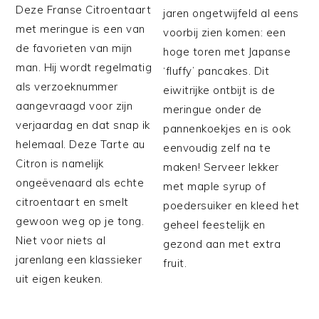
Deze Franse Citroentaart
jaren ongetwijfeld al eens
met meringue is een van
voorbij zien komen: een
de favorieten van mijn
hoge toren met Japanse
man. Hij wordt regelmatig
‘fluffy’ pancakes. Dit
als verzoeknummer
eiwitrijke ontbijt is de
aangevraagd voor zijn
meringue onder de
verjaardag en dat snap ik
pannenkoekjes en is ook
helemaal. Deze Tarte au
eenvoudig zelf na te
Citron is namelijk
maken! Serveer lekker
ongeëvenaard als echte
met maple syrup of
citroentaart en smelt
poedersuiker en kleed het
gewoon weg op je tong.
geheel feestelijk en
Niet voor niets al
gezond aan met extra
jarenlang een klassieker
fruit.
uit eigen keuken.