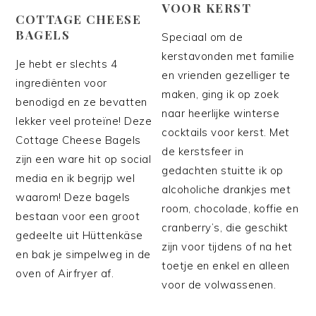
VOOR KERST
COTTAGE CHEESE
BAGELS
Speciaal om de
kerstavonden met familie
Je hebt er slechts 4
en vrienden gezelliger te
ingrediënten voor
maken, ging ik op zoek
benodigd en ze bevatten
naar heerlijke winterse
lekker veel proteïne! Deze
cocktails voor kerst. Met
Cottage Cheese Bagels
de kerstsfeer in
zijn een ware hit op social
gedachten stuitte ik op
media en ik begrijp wel
alcoholiche drankjes met
waarom! Deze bagels
room, chocolade, koffie en
bestaan voor een groot
cranberry’s, die geschikt
gedeelte uit Hüttenkäse
zijn voor tijdens of na het
en bak je simpelweg in de
toetje en enkel en alleen
oven of Airfryer af.
voor de volwassenen.