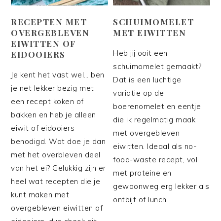
RECEPTEN MET
SCHUIMOMELET
OVERGEBLEVEN
MET EIWITTEN
EIWITTEN OF
Heb jij ooit een
EIDOOIERS
schuimomelet gemaakt?
Je kent het vast wel… ben
Dat is een luchtige
je net lekker bezig met
variatie op de
een recept koken of
boerenomelet en eentje
bakken en heb je alleen
die ik regelmatig maak
eiwit of eidooiers
met overgebleven
benodigd. Wat doe je dan
eiwitten. Ideaal als no-
met het overbleven deel
food-waste recept, vol
van het ei? Gelukkig zijn er
met proteine en
heel wat recepten die je
gewoonweg erg lekker als
kunt maken met
ontbijt of lunch.
overgebleven eiwitten of