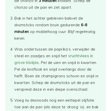
de chorizo in
3 minuten
krokant. Schep de
chorizo uit de pan en zet apart.
Bak in het achter gebleven bakvet de
drumsticks rondom bruin gedurende
6-8
minuten
op middelhoog vuur. Blijf regelmatig
keren.
Was ondertussen de paprika’s, verwijder de
steel en zaadjes en snijd het
vruchtvlees in
grove blokjes.
Pel de uien en snijd in kwarten.
Pel de knoflook en snijd overlangs door de
helft. Boen de champignons schoon en snijd in
kwarten. Schep de drumsticks uit de pan en
verspreid deze in een diepe ovenschaal.
Voeg nu desnoods nog een eetlepel olijfolie
toe aan de pan (als deze te ‘droog’ is), en bak