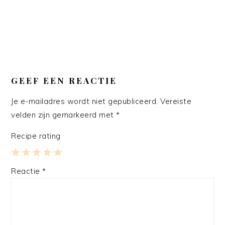
GEEF EEN REACTIE
Je e-mailadres wordt niet gepubliceerd.
Vereiste
velden zijn gemarkeerd met
*
Recipe rating
1
2
3
4
5
Reactie
*
Star
Stars
Stars
Stars
Stars