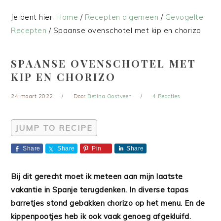
Je bent hier:
Home
/
Recepten algemeen
/
Gevogelte
Recepten
/
Spaanse ovenschotel met kip en chorizo
SPAANSE OVENSCHOTEL MET
KIP EN CHORIZO
24 maart 2022
Door
Betina Oostveen
4 Reacties
JUMP TO RECIPE
Share
Share
Pin
Share
Bij dit gerecht moet ik meteen aan mijn laatste
vakantie in Spanje terugdenken. In diverse tapas
barretjes stond gebakken chorizo op het menu. En de
kippenpootjes heb ik ook vaak genoeg afgekluifd.