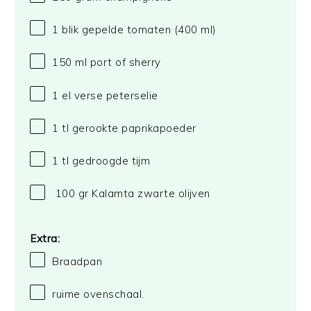
1
blik gepelde tomaten (
400
ml)
150
ml port of sherry
1
el verse peterselie
1
tl gerookte paprikapoeder
1
tl gedroogde tijm
100 gr Kalamta zwarte olijven
Extra:
Braadpan
ruime ovenschaal.