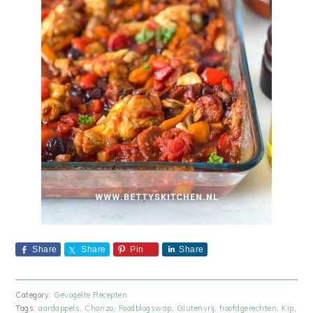
Share
Share
Pin
Share
Category:
Gevogelte Recepten
Tags:
aardappels
,
Chorizo
,
Foodblogswap
,
Glutenvrij
,
hoofdgerechten
,
Kip
,