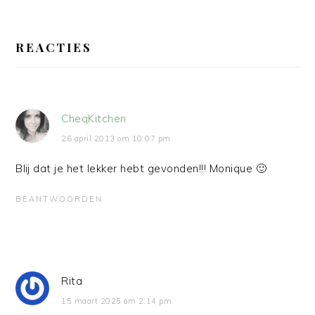
LEES
INTERACTIES
REACTIES
CheqKitchen
26 april 2013 om 10:07 pm
Blij dat je het lekker hebt gevonden!!! Monique 🙂
BEANTWOORDEN
Rita
15 maart 2025 om 2:14 pm