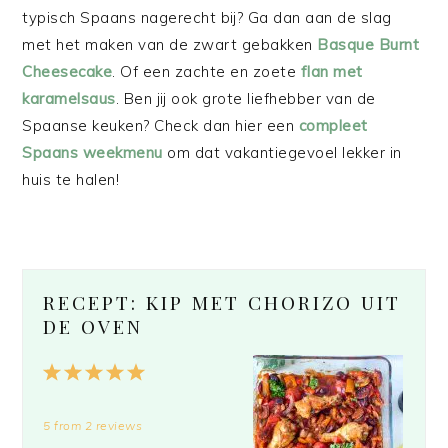
typisch Spaans nagerecht bij? Ga dan aan de slag
met het maken van de zwart gebakken
Basque Burnt
Cheesecake
. Of een zachte en zoete
flan met
karamelsaus
. Ben jij ook grote liefhebber van de
Spaanse keuken? Check dan hier een
compleet
Spaans weekmenu
om dat vakantiegevoel lekker in
huis te halen!
RECEPT: KIP MET CHORIZO UIT
DE OVEN
1
2
3
4
5
Star
Stars
Stars
Stars
Stars
5
from
2
reviews