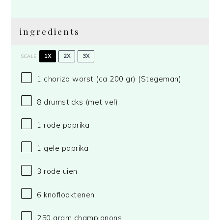
ingredients
1X
2X
3X
SCALE
1
chorizo worst (ca
200
gr)
(Stegeman)
8
drumsticks (met vel)
1
rode paprika
1
gele paprika
3
rode uien
6
knoflooktenen
250 gram
champignons