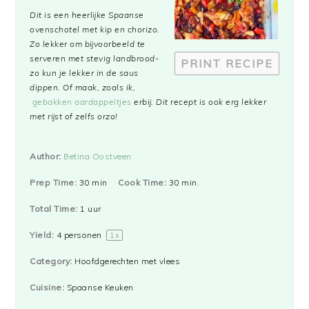
Dit is een heerlijke Spaanse
ovenschotel met kip en chorizo.
Zo lekker om bijvoorbeeld te
serveren met stevig landbrood-
PRINT RECIPE
zo kun je lekker in de saus
dippen. Of maak, zoals ik,
gebakken aardappeltjes
erbij. Dit recept is ook erg lekker
met rijst of zelfs orzo!
Author:
Betina Oostveen
Prep Time:
30 min
Cook Time:
30 min.
Total Time:
1 uur
Yield:
4
personen
1
x
Category:
Hoofdgerechten met vlees
Cuisine:
Spaanse Keuken