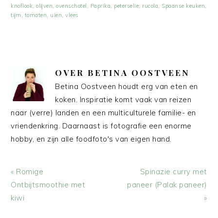
knoflook
,
olijven
,
ovenschotel
,
Paprika
,
peterselie
,
rucola
,
Spaanse keuken
,
tijm
,
tomaten
,
uien
,
vlees
OVER
BETINA OOSTVEEN
Betina Oostveen houdt erg van eten en
koken. Inspiratie komt vaak van reizen
naar (verre) landen en een multiculturele familie- en
vriendenkring. Daarnaast is fotografie een enorme
hobby, en zijn alle foodfoto's van eigen hand.
Vorig
Volgend
« Romige
Spinazie curry met
bericht:
bericht:
Ontbijtsmoothie met
paneer (Palak paneer)
kiwi
»