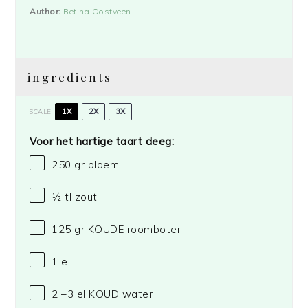
Author:
Betina Oostveen
ingredients
1X
2X
3X
SCALE
Voor het hartige taart deeg:
250
gr bloem
½
tl zout
125
gr KOUDE roomboter
1
ei
2
–
3
el KOUD water