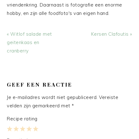
vriendenkring. Daarnaast is fotografie een enorme
hobby, en zijn alle foodfoto's van eigen hand.
Vorig
Volgend
« Witlof salade met
Kersen Clafoutis »
bericht:
bericht:
geitenkaas en
cranberry
LEES
INTERACTIES
GEEF EEN REACTIE
Je e-mailadres wordt niet gepubliceerd.
Vereiste
velden zijn gemarkeerd met
*
Recipe rating