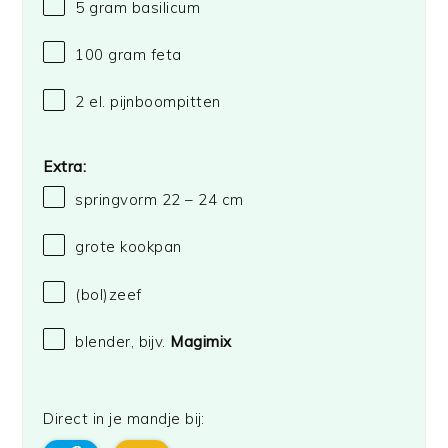
5 gram
basilicum
100 gram
feta
2
el. pijnboompitten
Extra:
springvorm
22
–
24
cm
grote kookpan
(bol)zeef
blender, bijv.
Magimix
Direct in je mandje bij: