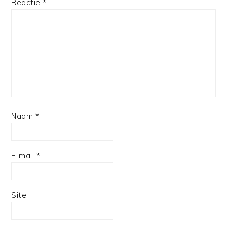
1
2
3
4
5
Reactie
*
Star
Stars
Stars
Stars
Stars
Naam
*
E-mail
*
Site