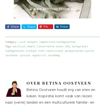
Share
Share
Pin
Share
Category:
Lunch recepten
,
Vegetarische Hoofdgerechten
Tags:
basilicum
,
bloem
,
Crème fraîche
,
eieren
,
feta
,
hartige taart
,
hoofdgerechten
,
knoflook
,
melk
,
nootmuskaat
,
pijnboompitten
,
quiche
,
roomboter
,
spinazie
,
vegetarisch
,
zanddeeg
OVER
BETINA OOSTVEEN
Betina Oostveen houdt erg van eten en
koken. Inspiratie komt vaak van reizen
naar (verre) landen en een multiculturele familie- en