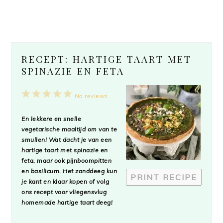
RECEPT: HARTIGE TAART MET
SPINAZIE EN FETA
1
2
3
4
5
No reviews
Star
Stars
Stars
Stars
Stars
En lekkere en snelle
vegetarische maaltijd om van te
smullen! Wat dacht je van een
hartige taart met spinazie en
feta, maar ook pijnboompitten
en basilicum. Het zanddeeg kun
PRINT RECIPE
je kant en klaar kopen of volg
ons recept voor vliegensvlug
homemade hartige taart deeg!