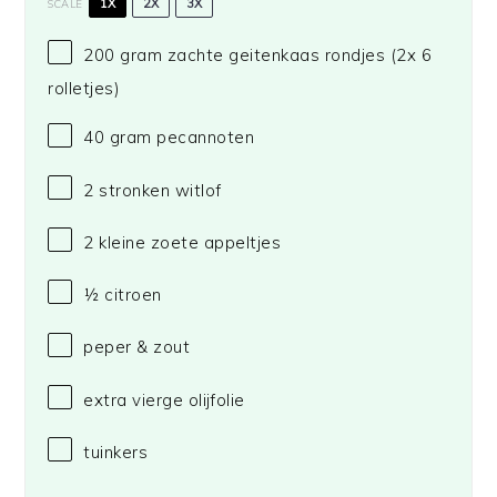
1X
2X
3X
SCALE
200 gram
zachte geitenkaas rondjes (2x
6
rolletjes)
40 gram
pecannoten
2
stronken witlof
2
kleine zoete appeltjes
½
citroen
peper & zout
extra vierge olijfolie
tuinkers