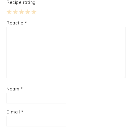
Recipe rating
1
2
3
4
5
Reactie
*
Star
Stars
Stars
Stars
Stars
Naam
*
E-mail
*