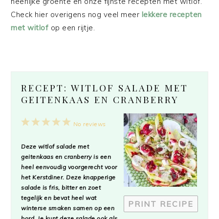
heerlijke groente en onze fijnste recepten met witlof.
Check hier overigens nog veel meer
lekkere recepten
met witlof
op een rijtje.
RECEPT: WITLOF SALADE MET
GEITENKAAS EN CRANBERRY
1
2
3
4
5
No reviews
Star
Stars
Stars
Stars
Stars
Deze witlof salade met
geitenkaas en cranberry is een
heel eenvoudig voorgerecht voor
het Kerstdiner. Deze knapperige
salade is fris, bitter en zoet
tegelijk en bevat heel wat
PRINT RECIPE
winterse smaken samen op een
bord. Je kunt deze salade ook als