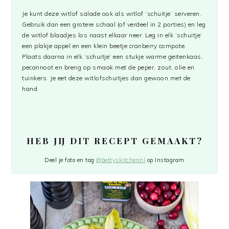
Je kunt deze witlof salade ook als witlof ‘schuitje’ serveren.
Gebruik dan een grotere schaal (of verdeel in 2 porties) en leg
de witlof blaadjes los naast elkaar neer. Leg in elk ‘schuitje’
een plakje appel en een klein beetje cranberry compote.
Plaats daarna in elk ‘schuitje’ een stukje warme geitenkaas,
pecannoot en breng op smaak met de peper, zout, olie en
tuinkers. Je eet deze witlofschuitjes dan gewoon met de
hand
HEB JIJ DIT RECEPT GEMAAKT?
Deel je foto en tag
@bettyskitchennl
op Instagram