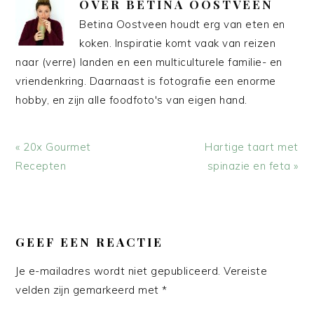
OVER
BETINA OOSTVEEN
Betina Oostveen houdt erg van eten en
koken. Inspiratie komt vaak van reizen
naar (verre) landen en een multiculturele familie- en
vriendenkring. Daarnaast is fotografie een enorme
hobby, en zijn alle foodfoto's van eigen hand.
Vorig
Volgend
« 20x Gourmet
Hartige taart met
bericht:
bericht:
Recepten
spinazie en feta »
LEES
INTERACTIES
GEEF EEN REACTIE
Je e-mailadres wordt niet gepubliceerd.
Vereiste
velden zijn gemarkeerd met
*