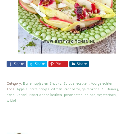
Share
Share
Pin
Share
Category:
Borrelhapjes en Snacks
,
Salade recepten
,
Voorgerechten
Tags:
Appels
,
borrelhapjes
,
citroen
,
cranberry
,
geitenkaas
,
Glutenvrij
,
Kaas
,
kaneel
,
Nederlandse keuken
,
pecannoten
,
salade
,
vegetarisch
,
witlof