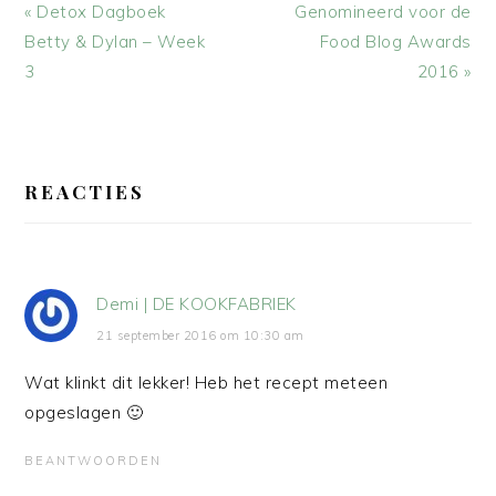
Vorig
Volgend
« Detox Dagboek
Genomineerd voor de
bericht:
bericht:
Betty & Dylan – Week
Food Blog Awards
3
2016 »
LEES
INTERACTIES
REACTIES
Demi | DE KOOKFABRIEK
21 september 2016 om 10:30 am
Wat klinkt dit lekker! Heb het recept meteen
opgeslagen 🙂
BEANTWOORDEN