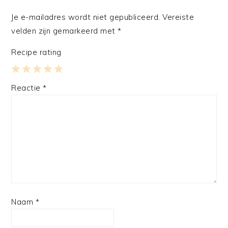
Je e-mailadres wordt niet gepubliceerd.
Vereiste
velden zijn gemarkeerd met
*
Recipe rating
1
2
3
4
5
Reactie
*
Star
Stars
Stars
Stars
Stars
Naam
*