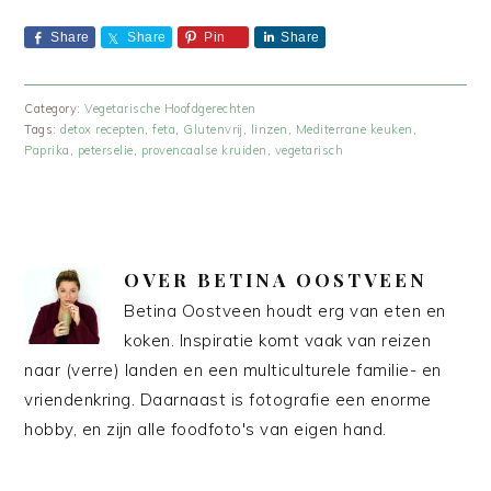
Share
Share
Pin
Share
Category:
Vegetarische Hoofdgerechten
Tags:
detox recepten
,
feta
,
Glutenvrij
,
linzen
,
Mediterrane keuken
,
Paprika
,
peterselie
,
provencaalse kruiden
,
vegetarisch
OVER
BETINA OOSTVEEN
Betina Oostveen houdt erg van eten en
koken. Inspiratie komt vaak van reizen
naar (verre) landen en een multiculturele familie- en
vriendenkring. Daarnaast is fotografie een enorme
hobby, en zijn alle foodfoto's van eigen hand.