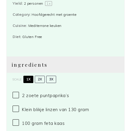
Yield:
2
personen
1
x
Category:
Hoofdgerecht met groente
Cuisine:
Mediterrane keuken
Diet:
Gluten Free
ingredients
1X
2X
3X
SCALE
2
zoete puntpaprika’s
Klein blikje linzen van 130 gram
100 gram
feta kaas