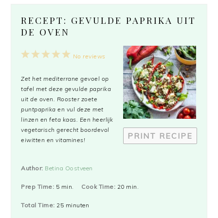
RECEPT: GEVULDE PAPRIKA UIT
DE OVEN
1
2
3
4
5
No reviews
Star
Stars
Stars
Stars
Stars
Zet het mediterrane gevoel op
tafel met deze gevulde paprika
uit de oven. Rooster zoete
puntpaprika en vul deze met
linzen en feta kaas. Een heerlijk
vegetarisch gerecht boordevol
PRINT RECIPE
eiwitten en vitamines!
Author:
Betina Oostveen
Prep Time:
5 min.
Cook Time:
20 min.
Total Time:
25 minuten