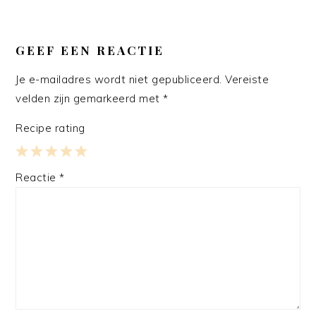
GEEF EEN REACTIE
Je e-mailadres wordt niet gepubliceerd.
Vereiste
velden zijn gemarkeerd met
*
Recipe rating
1
2
3
4
5
Reactie
*
Star
Stars
Stars
Stars
Stars