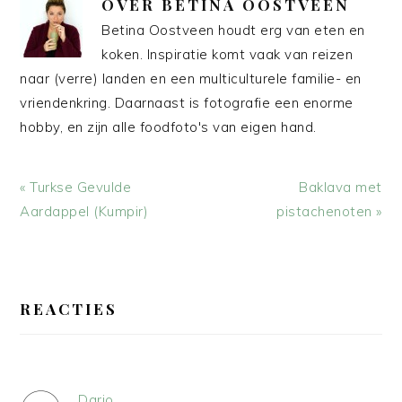
OVER
BETINA OOSTVEEN
Betina Oostveen houdt erg van eten en
koken. Inspiratie komt vaak van reizen
naar (verre) landen en een multiculturele familie- en
vriendenkring. Daarnaast is fotografie een enorme
hobby, en zijn alle foodfoto's van eigen hand.
Vorig
Volgend
« Turkse Gevulde
Baklava met
bericht:
bericht:
Aardappel (Kumpir)
pistachenoten »
LEES
INTERACTIES
REACTIES
Dario