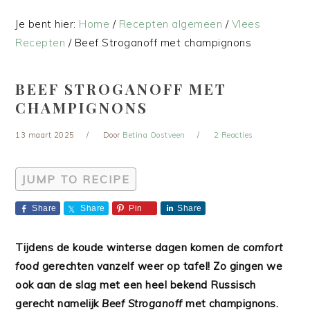
Je bent hier:
Home
/
Recepten algemeen
/
Vlees
Recepten
/
Beef Stroganoff met champignons
BEEF STROGANOFF MET
CHAMPIGNONS
13 maart 2025
Door
Betina Oostveen
2 Reacties
JUMP TO RECIPE
Share
Share
Pin
Share
Tijdens de koude winterse dagen komen de
comfort
food
gerechten vanzelf weer op tafel! Zo gingen we
ook aan de slag met een heel bekend Russisch
gerecht namelijk
Beef Stroganoff
met champignons.