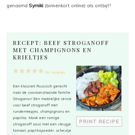
genaamd
Syrniki
(binnenkort online) als ontbijt?
RECEPT: BEEF STROGANOFF
MET CHAMPIGNONS EN
KRIELTJES
1
2
3
4
5
No reviews
Star
Stars
Stars
Stars
Stars
Een klassiek Russisch gerecht
naar de vooraanstaande familie
Stroganov! Een makkelijke versie
voor beef stroganoff met
runderreepjes, champignons en
paprika. Maak een romige
PRINT RECIPE
stroganoff saus met een vleugje
tomaat, paprikapoeder, scheutje