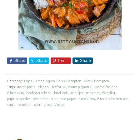
Share
Share
Pin
Share
Category:
Dips, Dressing en Saus Recepten
,
Vlees Recepten
Tags:
aardappels
,
alcohol
,
biefstuk
,
champignons
,
Crème fraîche
,
Glutenvrij
,
hoofdgerechten
,
knoflook
,
krieltjes
,
mosterd
,
Paprika
,
paprikapoeder
,
peterselie
,
rijst
,
rode peper
,
rundvlees
,
Russische keuken
,
saus
,
tomaten
,
uien
,
vlees
,
Vodka