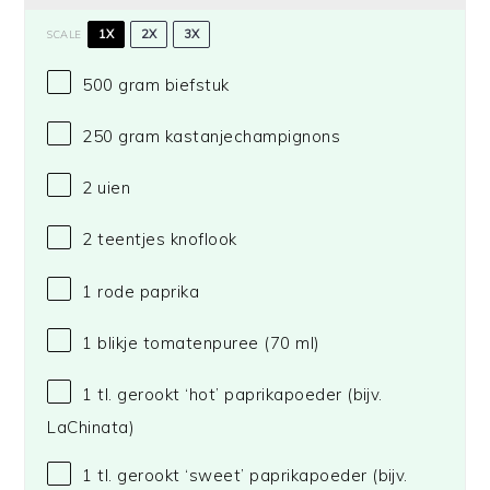
1X
2X
3X
SCALE
500 gram
biefstuk
250 gram
kastanjechampignons
2
uien
2
teentjes knoflook
1
rode paprika
1
blikje tomatenpuree (
70
ml)
1
tl. gerookt ‘hot’ paprikapoeder (bijv.
LaChinata)
1
tl. gerookt ‘sweet’ paprikapoeder (bijv.