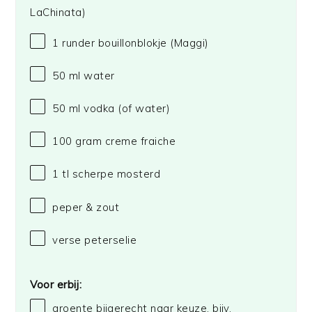
LaChinata)
1
runder bouillonblokje
(Maggi)
50
ml water
50
ml vodka (of water)
100 gram
creme fraiche
1
tl scherpe mosterd
peper & zout
verse peterselie
Voor erbij:
groente bijgerecht naar keuze, bijv.