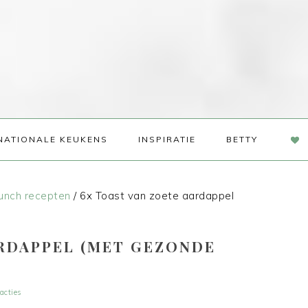
NAV
NATIONALE KEUKENS
INSPIRATIE
BETTY
SOC
ME
unch recepten
/
6x Toast van zoete aardappel
ARDAPPEL (MET GEZONDE
acties