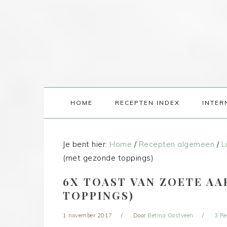
HOME
RECEPTEN INDEX
INTER
Je bent hier:
Home
/
Recepten algemeen
/
L
(met gezonde toppings)
6X TOAST VAN ZOETE A
TOPPINGS)
1 november 2017
Door
Betina Oostveen
3 Re