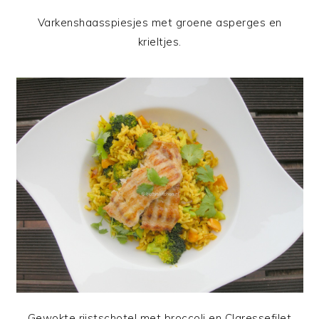
Varkenshaasspiesjes met groene asperges en
krieltjes.
Gewokte rijstschotel met broccoli en Claressefilet