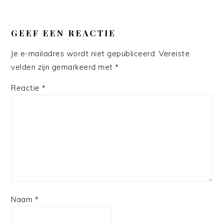
LEES
INTERACTIES
GEEF EEN REACTIE
Je e-mailadres wordt niet gepubliceerd.
Vereiste
velden zijn gemarkeerd met
*
Reactie
*
Naam
*