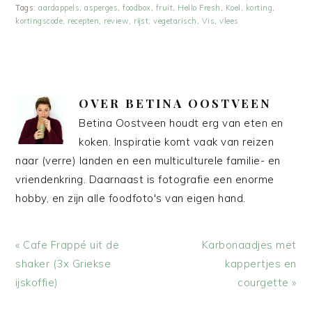
Tags:
aardappels
,
asperges
,
foodbox
,
fruit
,
Hello Fresh
,
Koel
,
korting
,
kortingscode
,
recepten
,
review
,
rijst
,
vegetarisch
,
Vis
,
vlees
OVER
BETINA OOSTVEEN
Betina Oostveen houdt erg van eten en
koken. Inspiratie komt vaak van reizen
naar (verre) landen en een multiculturele familie- en
vriendenkring. Daarnaast is fotografie een enorme
hobby, en zijn alle foodfoto's van eigen hand.
Vorig
Volgend
« Cafe Frappé uit de
Karbonaadjes met
bericht:
bericht:
shaker (3x Griekse
kappertjes en
ijskoffie)
courgette »