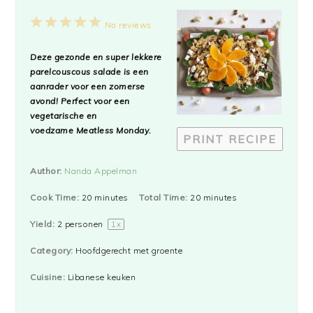
1
2
3
4
5
No reviews
Star
Stars
Stars
Stars
Stars
Deze gezonde en super lekkere
parelcouscous salade is een
aanrader voor een zomerse
avond! Perfect voor een
vegetarische en
voedzame
Meatless Monday
.
PRINT RECIPE
Author:
Nanda Appelman
Cook Time:
20 minutes
Total Time:
20 minutes
Yield:
2
personen
1
x
Category:
Hoofdgerecht met groente
Cuisine:
Libanese keuken