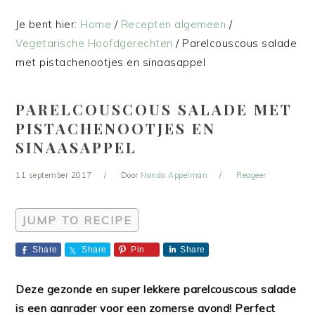
Je bent hier:
Home
/
Recepten algemeen
/
Vegetarische Hoofdgerechten
/
Parelcouscous salade
met pistachenootjes en sinaasappel
PARELCOUSCOUS SALADE MET
PISTACHENOOTJES EN
SINAASAPPEL
11 september 2017
Door
Nanda Appelman
Reageer
JUMP TO RECIPE
Share
Share
Pin
Share
Deze gezonde en super lekkere parelcouscous salade
is een aanrader voor een zomerse avond! Perfect