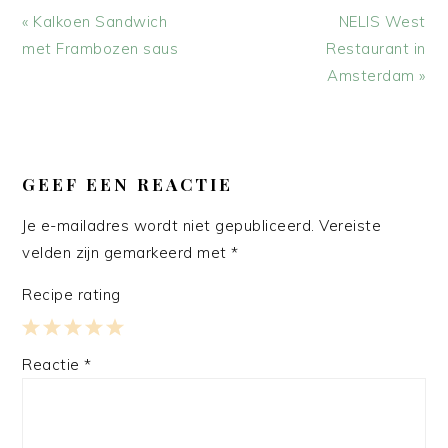
Vorig
Volgend
« Kalkoen Sandwich
NELIS West
bericht:
bericht:
met Frambozen saus
Restaurant in
Amsterdam »
LEES
INTERACTIES
GEEF EEN REACTIE
Je e-mailadres wordt niet gepubliceerd.
Vereiste
velden zijn gemarkeerd met
*
Recipe rating
1
2
3
4
5
Reactie
*
Star
Stars
Stars
Stars
Stars