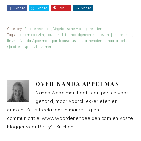
Share
Share
Pin
Share
Category:
Salade recepten
,
Vegetarische Hoofdgerechten
Tags:
balsamico azijn
,
bouillon
,
feta
,
hoofdgerechten
,
Levantijnse keuken
,
linzen
,
Nanda Appelman
,
parelcouscous
,
pistachenoten
,
sinaasappels
,
sjalotten
,
spinazie
,
zomer
OVER
NANDA APPELMAN
Nanda Appelman heeft een passie voor
gezond, maar vooral lekker eten en
drinken. Ze is freelancer in marketing en
communicatie: www.woordenenbeelden.com en vaste
blogger voor Betty’s Kitchen.