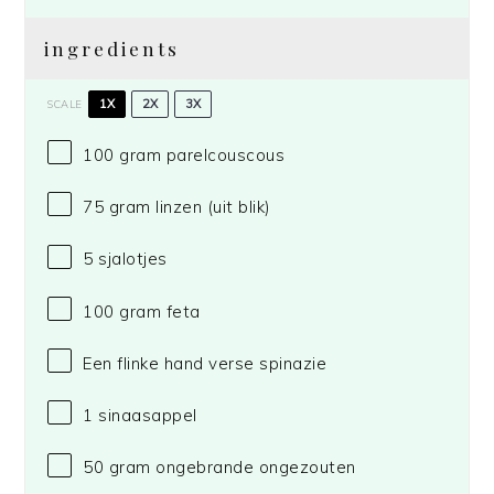
ingredients
1X
2X
3X
SCALE
100 gram
parelcouscous
75 gram
linzen (uit blik)
5
sjalotjes
100 gram
feta
Een flinke hand verse spinazie
1
sinaasappel
50 gram
ongebrande ongezouten