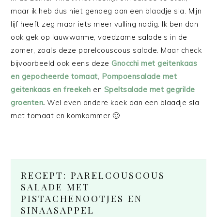
maar ik heb dus niet genoeg aan een blaadje sla. Mijn
lijf heeft zeg maar iets meer vulling nodig. Ik ben dan
ook gek op lauwwarme, voedzame salade’s in de
zomer, zoals deze parelcouscous salade. Maar check
bijvoorbeeld ook eens deze
Gnocchi met geitenkaas
en gepocheerde tomaat
,
Pompoensalade met
geitenkaas en freekeh
en
Speltsalade met gegrilde
groenten
.
Wel even andere koek dan een blaadje sla
met tomaat en komkommer 🙂
RECEPT: PARELCOUSCOUS
SALADE MET
PISTACHENOOTJES EN
SINAASAPPEL