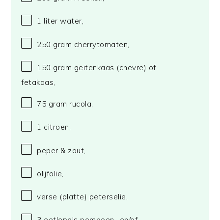
1
liter water,
250 gram
cherrytomaten,
150 gram
geitenkaas (chevre) of
fetakaas,
75 gram
rucola,
1
citroen,
peper & zout,
olijfolie,
verse (platte) peterselie,
3
eetlepels pompoen- en/of