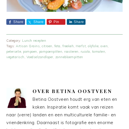
Share
Share
Pin
Share
Category:
Lunch recepten
Tags:
Artisan Grains
,
citroen
,
feta
,
freekeh
,
Herfst
,
olijfolie
,
oven
,
peterselie
,
pompoen
,
pompoenpitten
,
roosteren
,
rucola
,
tomaten
,
vegetarisch
,
Voedselzandloper
,
zonnebloempitten
OVER
BETINA OOSTVEEN
Betina Oostveen houdt erg van eten en
koken. Inspiratie komt vaak van reizen
naar (verre) landen en een multiculturele familie- en
vriendenkring. Daarnaast is fotografie een enorme