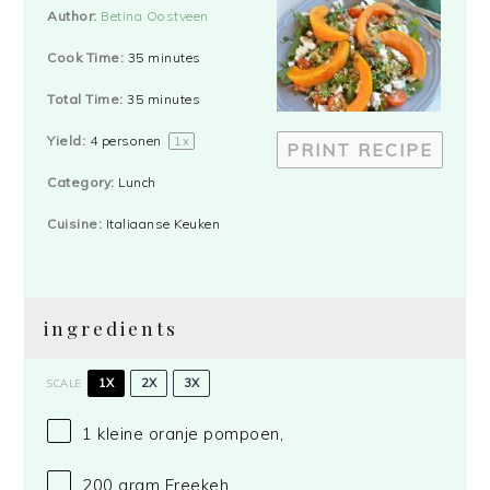
Star
Stars
Stars
Stars
Stars
Author:
Betina Oostveen
Cook Time:
35 minutes
Total Time:
35 minutes
Yield:
4
personen
1
x
PRINT RECIPE
Category:
Lunch
Cuisine:
Italiaanse Keuken
ingredients
1X
2X
3X
SCALE
1
kleine oranje pompoen,
200 gram
Freekeh,