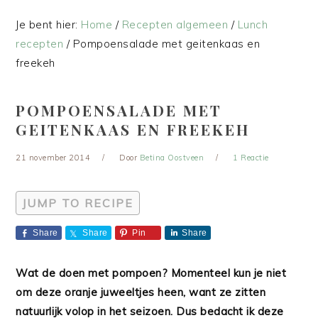
Je bent hier:
Home
/
Recepten algemeen
/
Lunch
recepten
/
Pompoensalade met geitenkaas en
freekeh
POMPOENSALADE MET
GEITENKAAS EN FREEKEH
21 november 2014
Door
Betina Oostveen
1 Reactie
JUMP TO RECIPE
Share
Share
Pin
Share
Wat de doen met pompoen? Momenteel kun je niet
om deze oranje juweeltjes heen, want ze zitten
natuurlijk volop in het seizoen. Dus bedacht ik deze