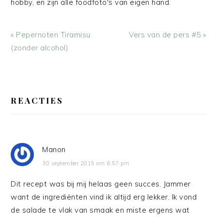
hobby, en zijn alle foodfoto's van eigen hand.
Vorig
Volgend
« Pepernoten Tiramisu
Vers van de pers #5 »
bericht:
bericht:
(zonder alcohol)
LEES
INTERACTIES
REACTIES
Manon
30 september 2015 om 6:57 pm
Dit recept was bij mij helaas geen succes. Jammer
want de ingrediënten vind ik altijd erg lekker. Ik vond
de salade te vlak van smaak en miste ergens wat