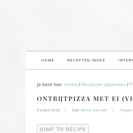
HOME
RECEPTEN INDEX
INTER
Je bent hier:
Home
/
Recepten algemeen
/
P
ONTBIJTPIZZA MET EI (V
5 maart 2026
Door
Betina Oostveen
Reageer
JUMP TO RECIPE