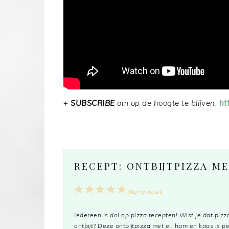
+
SUBSCRIBE
om op de hoogte te blijven:
ht
RECEPT: ONTBIJTPIZZA ME
1
2
3
4
5
No reviews
Star
Stars
Stars
Stars
Stars
Iedereen is dol op pizza recepten! Wist je dat pizza
ontbijt? Deze ontbijtpizza met ei, ham en kaas is 