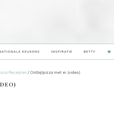
NAV
NATIONALE KEUKENS
INSPIRATIE
BETTY
SOC
ME
izza Recepten
/
Ontbijtpizza met ei (video)
IDEO)