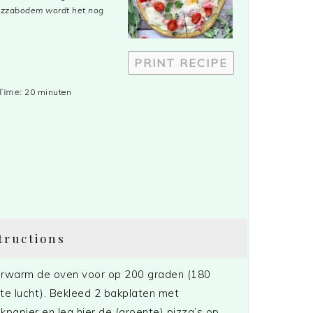
 pizzabodem wordt het nog
PRINT RECIPE
Time:
20 minuten
tructions
rwarm de oven voor op 200 graden (180
te lucht). Bekleed 2 bakplaten met
kpapier en leg hier de (groente) pizza’s op.