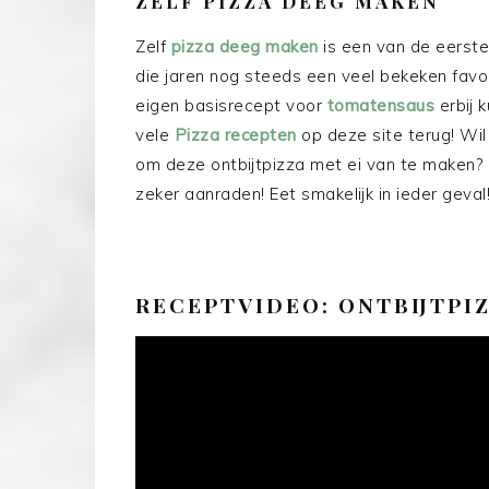
ZELF PIZZA DEEG MAKEN
Zelf
pizza deeg maken
is een van de eerste 
die jaren nog steeds een veel bekeken favor
eigen basisrecept voor
tomatensaus
erbij k
vele
Pizza recepten
op deze site terug! Wil
om deze ontbijtpizza met ei van te maken? D
zeker aanraden! Eet smakelijk in ieder geval
RECEPTVIDEO: ONTBIJTPIZ