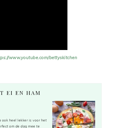
tps://www.youtube.com/bettyskitchen
T EI EN HAM
 ook heel lekker is voor het
perfect om de dag mee te