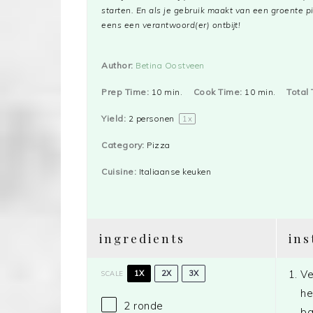
starten. En als je gebruik maakt van een groente
eens een verantwoord(er) ontbijt!
Author:
Betina Oostveen
Prep Time:
10 min.
Cook Time:
10 min.
Total 
Yield:
2
personen
1
x
Category:
Pizza
Cuisine:
Italiaanse keuken
ingredients
ins
Ve
1X
2X
3X
SCALE
he
2
ronde
ba