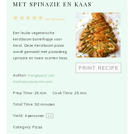
MET SPINAZIE EN KAAS
1
2
3
4
5
No reviews
Star
Stars
Stars
Stars
Stars
Een leuke vegetarische
kerstboom borrelhapje voor
Kerst. Deze Kerstboom pizza
wordt gemaakt met pizzadeeg,
spinazie en twee soorten kaas.
PRINT RECIPE
Author:
Aangepast van
Itsalwaysautumn.com
Prep Time:
25 min.
Cook Time:
25 min.
Total Time:
50 minuten
Yield:
4
personen
1
x
Category:
Pizza