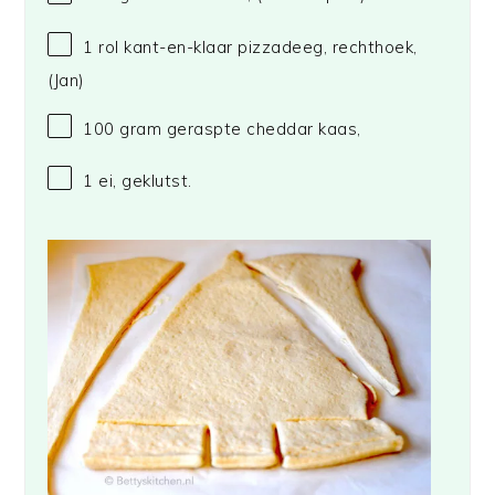
1
rol kant-en-klaar pizzadeeg, rechthoek,
(Jan)
100 gram
geraspte cheddar kaas,
1
ei, geklutst.