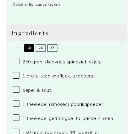
Cuisine:
Italiaanse keuken
ingredients
1X
2X
3X
SCALE
250 gram
diepvries spinazieblokjes,
1
grote teen knoflook, uitgeperst,
peper & zout,
1
theelepel (smoked) paprikapoeder,
1
theelepel gedroogde Italiaanse kruiden,
150 gram
roomkaas,
(Philadelphia)