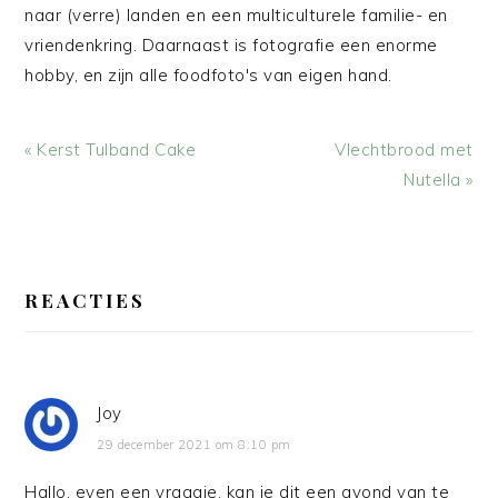
naar (verre) landen en een multiculturele familie- en
vriendenkring. Daarnaast is fotografie een enorme
hobby, en zijn alle foodfoto's van eigen hand.
Vorig
Volgend
« Kerst Tulband Cake
Vlechtbrood met
bericht:
bericht:
Nutella »
LEES
INTERACTIES
REACTIES
Joy
29 december 2021 om 8:10 pm
Hallo, even een vraagje, kan je dit een avond van te