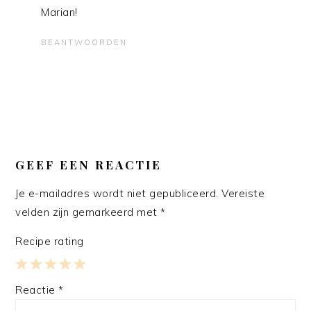
Marian!
BEANTWOORDEN
GEEF EEN REACTIE
Je e-mailadres wordt niet gepubliceerd.
Vereiste
velden zijn gemarkeerd met
*
Recipe rating
1
2
3
4
5
Reactie
*
Star
Stars
Stars
Stars
Stars