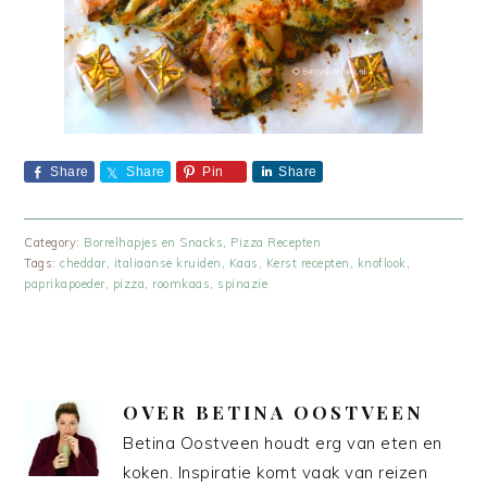
Share
Share
Pin
Share
Category:
Borrelhapjes en Snacks
,
Pizza Recepten
Tags:
cheddar
,
italiaanse kruiden
,
Kaas
,
Kerst recepten
,
knoflook
,
paprikapoeder
,
pizza
,
roomkaas
,
spinazie
OVER
BETINA OOSTVEEN
Betina Oostveen houdt erg van eten en
koken. Inspiratie komt vaak van reizen