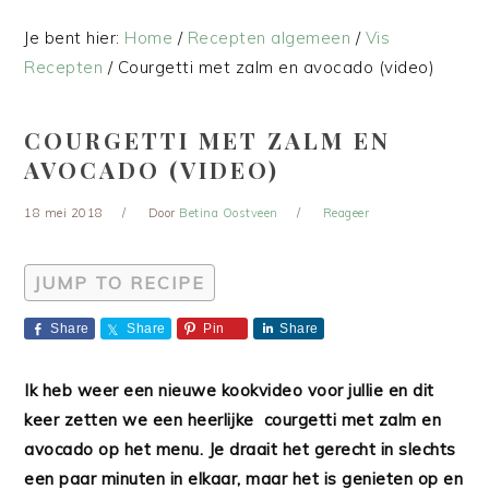
Je bent hier:
Home
/
Recepten algemeen
/
Vis
Recepten
/
Courgetti met zalm en avocado (video)
COURGETTI MET ZALM EN
AVOCADO (VIDEO)
18 mei 2018
Door
Betina Oostveen
Reageer
JUMP TO RECIPE
Share
Share
Pin
Share
Ik heb weer een nieuwe kookvideo voor jullie en dit
keer zetten we een heerlijke courgetti met zalm en
avocado op het menu. Je draait het gerecht in slechts
een paar minuten in elkaar, maar het is genieten op en