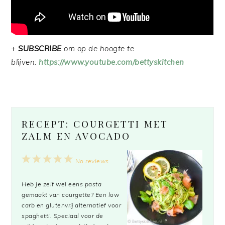
+
SUBSCRIBE
om op de hoogte te
blijven:
https://www.youtube.com/bettyskitchen
RECEPT: COURGETTI MET
ZALM EN AVOCADO
1
2
3
4
5
No reviews
Star
Stars
Stars
Stars
Stars
Heb je zelf wel eens pasta
gemaakt van courgette? Een low
carb en glutenvrij alternatief voor
spaghetti. Speciaal voor de