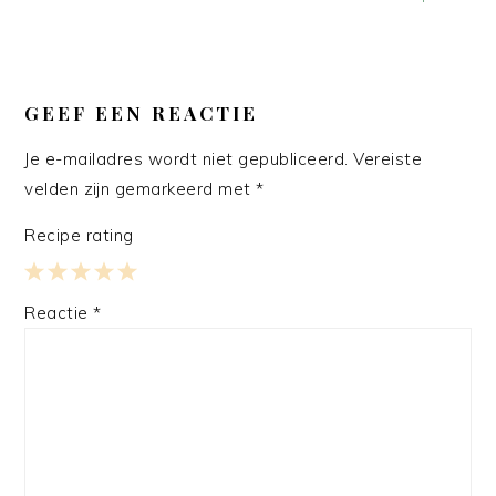
LEES
INTERACTIES
GEEF EEN REACTIE
Je e-mailadres wordt niet gepubliceerd.
Vereiste
velden zijn gemarkeerd met
*
Recipe rating
1
2
3
4
5
Reactie
*
Star
Stars
Stars
Stars
Stars