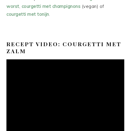
worst
,
courgetti met champignons
(vegan) of
courgetti met tonijn
.
RECEPT VIDEO: COURGETTI MET
ZALM