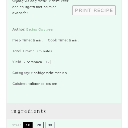
vrijdag vis dag maak ik deze keer
een courgetti met zalm en
PRINT RECIPE
avocado!
Author:
Betina Oostveen
Prep Time:
5 min.
Cook Time:
5 min.
Total Time:
10 minutes
Yield:
2
personen
1
x
Category:
Hoofdgerecht met vis
Cuisine:
Italiaanse keuken
ingredients
1X
2X
3X
SCALE