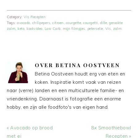
Category:
Vis Recepten
Tags:
avocado
,
chilipepers
,
citroen
,
courgette
,
courgetti
,
dille
,
gerookte
zalm
,
keto
,
kookvideo
,
Low Carb
,
mijn filmpjes
,
peterselie
,
Vis
,
zalm
OVER
BETINA OOSTVEEN
Betina Oostveen houdt erg van eten en
koken. Inspiratie komt vaak van reizen
naar (verre) landen en een multiculturele familie- en
vriendenkring. Daarnaast is fotografie een enorme
hobby, en zijn alle foodfoto's van eigen hand.
Vorig
Volgend
« Avocado op brood
8x Smoothiebowl
bericht:
bericht:
met ei
Recepten »