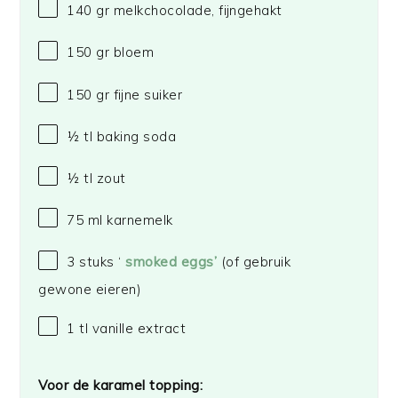
140
gr melkchocolade, fijngehakt
150
gr bloem
150
gr fijne suiker
½
tl baking soda
½
tl zout
75
ml karnemelk
3
stuks ‘
smoked eggs’
(of gebruik
gew
one
eieren)
1
tl vanille extract
Voor de karamel topping: