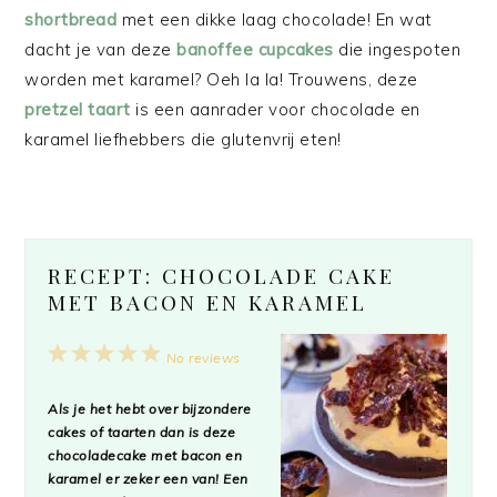
shortbread
met een dikke laag chocolade! En wat
dacht je van deze
banoffee cupcakes
die ingespoten
worden met karamel? Oeh la la! Trouwens, deze
pretzel taart
is een aanrader voor chocolade en
karamel liefhebbers die glutenvrij eten!
RECEPT: CHOCOLADE CAKE
MET BACON EN KARAMEL
1
2
3
4
5
No reviews
Star
Stars
Stars
Stars
Stars
Als je het hebt over bijzondere
cakes of taarten dan is deze
chocoladecake met bacon en
karamel er zeker een van! Een