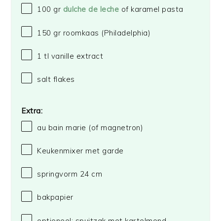
100
gr
dulche de leche
of karamel pasta
150
gr roomkaas
(Philadelphia)
1
tl vanille extract
salt flakes
Extra:
au bain marie (of magnetron)
Keukenmixer met garde
springvorm
24
cm
bakpapier
optioneel: spuitzak met kartelmond