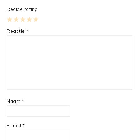
Recipe rating
1
2
3
4
5
Reactie
*
Star
Stars
Stars
Stars
Stars
Naam
*
E-mail
*