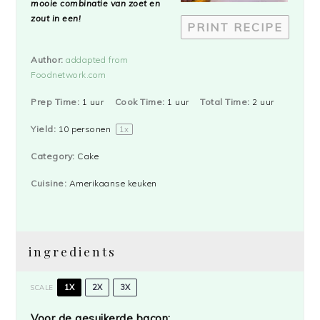
mooie combinatie van zoet en
zout in een!
PRINT RECIPE
Author:
addapted from
Foodnetwork.com
Prep Time:
1 uur
Cook Time:
1 uur
Total Time:
2 uur
Yield:
10
personen
1
x
Category:
Cake
Cuisine:
Amerikaanse keuken
ingredients
1X
2X
3X
SCALE
Voor de gesuikerde bacon: