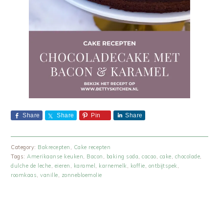
Share
Share
Pin
Share
Category:
Bakrecepten
,
Cake recepten
Tags:
Amerikaanse keuken
,
Bacon
,
baking soda
,
cacao
,
cake
,
chocolade
,
dulche de leche
,
eieren
,
karamel
,
karnemelk
,
koffie
,
ontbijtspek
,
roomkaas
,
vanille
,
zonnebloemolie