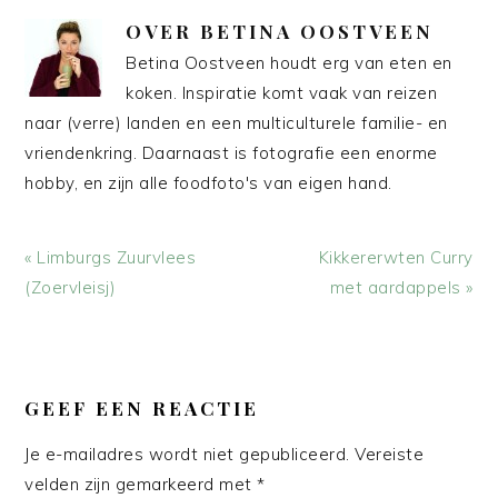
OVER
BETINA OOSTVEEN
Betina Oostveen houdt erg van eten en
koken. Inspiratie komt vaak van reizen
naar (verre) landen en een multiculturele familie- en
vriendenkring. Daarnaast is fotografie een enorme
hobby, en zijn alle foodfoto's van eigen hand.
Vorig
Volgend
« Limburgs Zuurvlees
Kikkererwten Curry
bericht:
bericht:
(Zoervleisj)
met aardappels »
LEES
INTERACTIES
GEEF EEN REACTIE
Je e-mailadres wordt niet gepubliceerd.
Vereiste
velden zijn gemarkeerd met
*