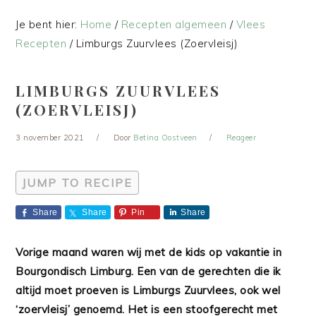
Je bent hier:
Home
/
Recepten algemeen
/
Vlees
Recepten
/
Limburgs Zuurvlees (Zoervleisj)
LIMBURGS ZUURVLEES
(ZOERVLEISJ)
3 november 2021
Door
Betina Oostveen
Reageer
JUMP TO RECIPE
Share
Share
Pin
Share
Vorige maand waren wij met de kids op vakantie in
Bourgondisch Limburg. Een van de gerechten die ik
altijd moet proeven is Limburgs Zuurvlees, ook wel
‘zoervleisj’ genoemd. Het is een stoofgerecht met