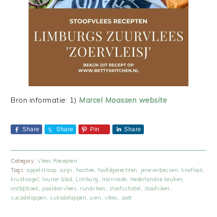
Bron informatie: 1)
Marcel Maassen website
Share
Share
Pin
Share
Category:
Vlees Recepten
Tags:
appelstroop
,
azijn
,
hachee
,
hoofdgerechten
,
jeneverbessen
,
knoflook
,
kruidnagel
,
laurier blad
,
Limburg
,
marinade
,
Nederlandse keuken
,
ontbijtkoek
,
paardenvlees
,
rundvlees
,
stoofschotel
,
stoofvlees
,
sucadelappen
,
sukadelappen
,
uien
,
vlees
,
zoet