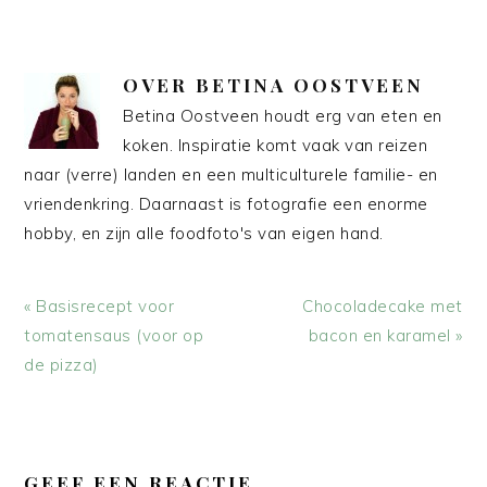
OVER
BETINA OOSTVEEN
Betina Oostveen houdt erg van eten en
koken. Inspiratie komt vaak van reizen
naar (verre) landen en een multiculturele familie- en
vriendenkring. Daarnaast is fotografie een enorme
hobby, en zijn alle foodfoto's van eigen hand.
Vorig
Volgend
« Basisrecept voor
Chocoladecake met
bericht:
bericht:
tomatensaus (voor op
bacon en karamel »
de pizza)
LEES
INTERACTIES
GEEF EEN REACTIE