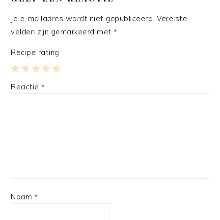
Je e-mailadres wordt niet gepubliceerd.
Vereiste
velden zijn gemarkeerd met
*
Recipe rating
1
2
3
4
5
Reactie
*
Star
Stars
Stars
Stars
Stars
Naam
*