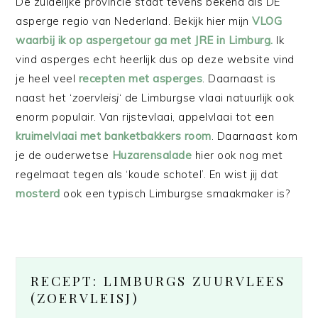
De zuidelijke provincie staat tevens bekend als DE
asperge regio van Nederland. Bekijk hier mijn
VLOG
waarbij ik op aspergetour ga met JRE in Limburg.
Ik
vind asperges echt heerlijk dus op deze website vind
je heel veel
recepten met asperges
. Daarnaast is
naast het ‘
zoervleisj
‘ de Limburgse vlaai natuurlijk ook
enorm populair. Van rijstevlaai, appelvlaai tot een
kruimelvlaai met banketbakkers room
. Daarnaast kom
je de ouderwetse
Huzarensalade
hier ook nog met
regelmaat tegen als ‘koude schotel’. En wist jij dat
mosterd
ook een typisch Limburgse smaakmaker is?
RECEPT: LIMBURGS ZUURVLEES
(ZOERVLEISJ)