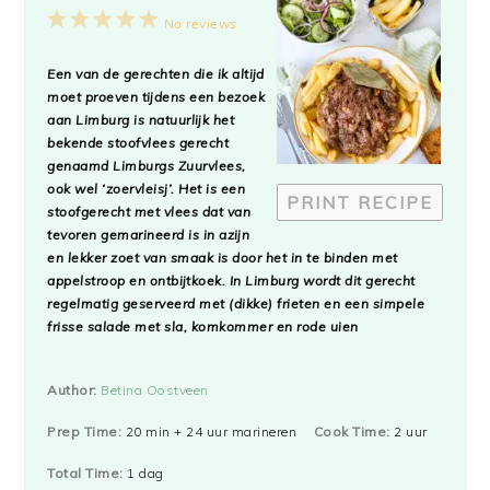
1
2
3
4
5
No reviews
Star
Stars
Stars
Stars
Stars
Een van de gerechten die ik altijd
moet proeven tijdens een bezoek
aan Limburg is natuurlijk het
bekende stoofvlees gerecht
genaamd Limburgs Zuurvlees,
ook wel ‘zoervleisj’. Het is een
PRINT RECIPE
stoofgerecht met vlees dat van
tevoren gemarineerd is in azijn
en lekker zoet van smaak is door het in te binden met
appelstroop en ontbijtkoek. In Limburg wordt dit gerecht
regelmatig geserveerd met (dikke) frieten en een simpele
frisse salade met sla, komkommer en rode uien
Author:
Betina Oostveen
Prep Time:
20 min + 24 uur marineren
Cook Time:
2 uur
Total Time:
1 dag