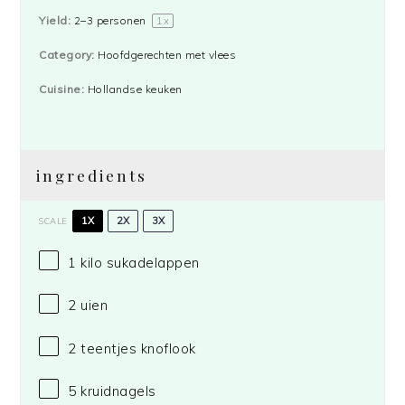
Yield:
2
–
3
personen
1
x
Category:
Hoofdgerechten met vlees
Cuisine:
Hollandse keuken
ingredients
1X
2X
3X
SCALE
1
kilo sukadelappen
2
uien
2
teentjes knoflook
5
kruidnagels