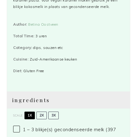
karamel pasta. Voor vegan karamel maken gebruik je een
blikje kokosmelk in plaats van gecondenseerde melk.
Author:
Betina Oostveen
Total Time:
3 uren
Category:
dips, sauzen etc
Cuisine:
Zuid-Amerikaanse keuken
Diet:
Gluten Free
ingredients
1X
2X
3X
SCALE
1
– 3 blikje(s) gecondenseerde melk (
397