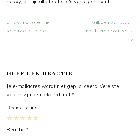
hobby, en zijn alle foodfoto's van eigen hand.
Vorig
Volgend
« Pastaschotel met
Kalkoen Sandwich
bericht:
bericht:
spinazie en eieren
met Frambozen saus
»
LEES
INTERACTIES
GEEF EEN REACTIE
Je e-mailadres wordt niet gepubliceerd.
Vereiste
velden zijn gemarkeerd met
*
Recipe rating
1
2
3
4
5
Reactie
*
Star
Stars
Stars
Stars
Stars