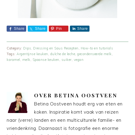
Share
Share
Pin
Share
Category:
Dips, Dressing en Saus Recepten
,
How-to en tutorials
Tags:
Argentijnse keuken
,
dulche de leche
,
gecondenseerde melk
,
karamel
,
melk
,
Spaanse keuken
,
suiker
,
vegan
OVER
BETINA OOSTVEEN
Betina Oostveen houdt erg van eten en
koken. Inspiratie komt vaak van reizen
naar (verre) landen en een multiculturele familie- en
vriendenkring. Daarnaast is fotografie een enorme