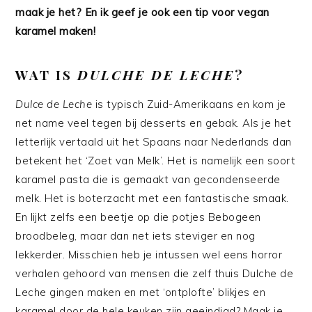
maak je het? En ik geef je ook een tip voor vegan
karamel maken!
WAT IS
DULCHE DE LECHE
?
Dulce de Leche
is typisch Zuid-Amerikaans en kom je
net name veel tegen bij desserts en gebak. Als je het
letterlijk vertaald uit het Spaans naar Nederlands dan
betekent het ‘Zoet van Melk’. Het is namelijk een soort
karamel pasta die is gemaakt van gecondenseerde
melk. Het is boterzacht met een fantastische smaak.
En lijkt zelfs een beetje op die potjes Bebogeen
broodbeleg, maar dan net iets steviger en nog
lekkerder. Misschien heb je intussen wel eens horror
verhalen gehoord van mensen die zelf thuis Dulche de
Leche gingen maken en met ‘ontplofte’ blikjes en
karamel door de hele keuken zijn geeindigd? Maak je