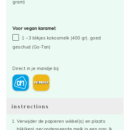
gram
)
Voor vegan karamel:
1
–
3
blikjes kokosmelk (
400
gr), goed
geschud
(Go-Tan)
Direct in je mandje bij:
instructions
Verwijder de papieren wikkel(s) en plaats
blik(ken) gecondenseerde melk in een pan. Ik