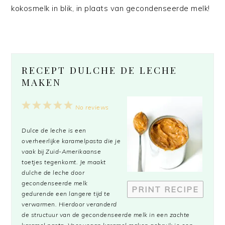
kokosmelk in blik, in plaats van gecondenseerde melk!
RECEPT DULCHE DE LECHE
MAKEN
1
2
3
4
5
No reviews
Star
Stars
Stars
Stars
Stars
Dulce de leche
is een
overheerlijke karamelpasta die je
vaak bij Zuid-Amerikaanse
toetjes tegenkomt. Je maakt
dulche de leche
door
gecondenseerde melk
PRINT RECIPE
gedurende een langere tijd te
verwarmen. Hierdoor veranderd
de structuur van de gecondenseerde melk in een zachte