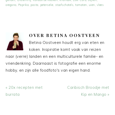
oregano
,
Paprika
,
pasta
,
peterselie
,
stoofschotels
,
tomaten
,
uien
,
vlees
OVER
BETINA OOSTVEEN
Betina Oostveen houdt erg van eten en
koken. Inspiratie komt vaak van reizen
naar (verre) landen en een multiculturele familie- en
vriendenkring. Daarnaast is fotografie een enorme
hobby, en zijn alle foodfoto's van eigen hand.
Vorig
Volgend
« 20x recepten met
Caribisch Broodje met
bericht:
bericht:
burrata
Kip en Mango »