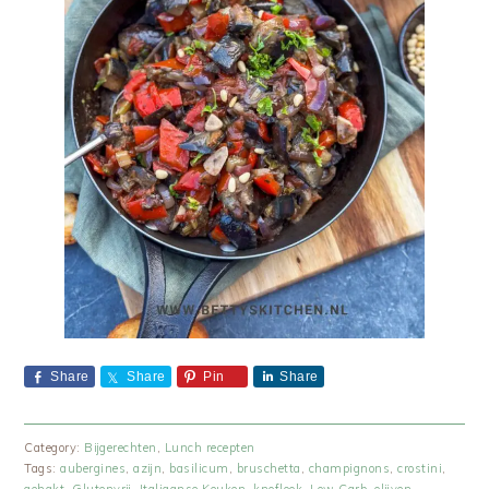
Share
Share
Pin
Share
Category:
Bijgerechten
,
Lunch recepten
Tags:
aubergines
,
azijn
,
basilicum
,
bruschetta
,
champignons
,
crostini
,
gehakt
,
Glutenvrij
,
Italiaanse Keuken
,
knoflook
,
Low Carb
,
olijven
,