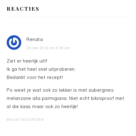
LEES
INTERACTIES
REACTIES
Renata
29 mei 2015 om 9:35 am
Ziet er heerlijk uit!!
Ik ga het heel snel uitproberen.
Bedankt voor het recept!
Ps weet je wat ook zo lekker is met aubergines:
melanzane alla parmigiana. Niet echt bikiniproof met
al die kaas maar ook zo heerlijk!
BEANTWOORDEN