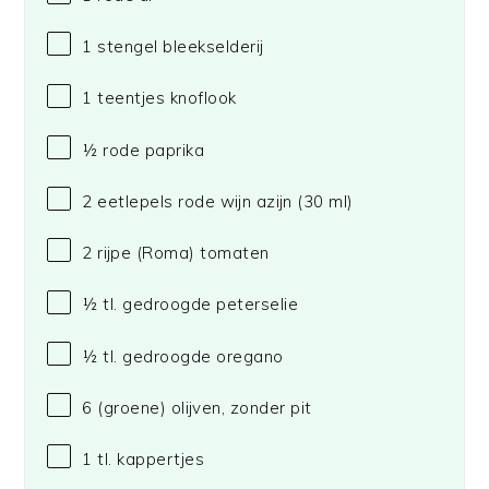
1
stengel bleekselderij
1
teentjes knoflook
½
rode paprika
2
eetlepels rode wijn azijn (
30
ml)
2
rijpe (Roma) tomaten
½
tl. gedroogde peterselie
½
tl. gedroogde oregano
6
(groene) olijven, zonder pit
1
tl. kappertjes