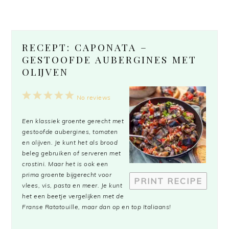
RECEPT: CAPONATA –
GESTOOFDE AUBERGINES MET
OLIJVEN
1
2
3
4
5
No reviews
Star
Stars
Stars
Stars
Stars
Een klassiek groente gerecht met
gestoofde aubergines, tomaten
en olijven. Je kunt het als brood
beleg gebruiken of serveren met
crostini. Maar het is ook een
prima groente bijgerecht voor
PRINT RECIPE
vlees, vis, pasta en meer. Je kunt
het een beetje vergelijken met de
Franse Ratatouille, maar dan op en top Italiaans!