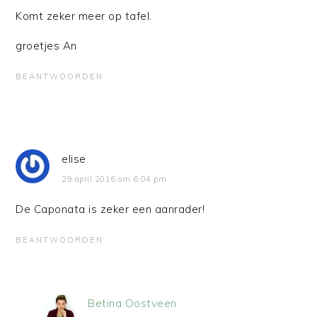
Komt zeker meer op tafel.
groetjes An
BEANTWOORDEN
elise
29 april 2016 om 6:04 pm
De Caponata is zeker een aanrader!
BEANTWOORDEN
Betina Oostveen