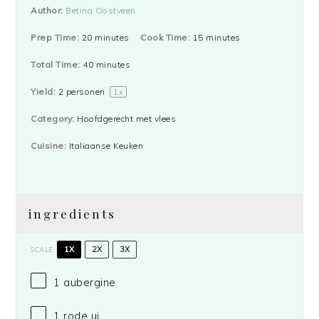
Author:
Betina Oostveen
Prep Time:
20 minutes
Cook Time:
15 minutes
Total Time:
40 minutes
Yield:
2
personen
1
x
Category:
Hoofdgerecht met vlees
Cuisine:
Italiaanse Keuken
ingredients
1X
2X
3X
SCALE
1
aubergine
1
rode ui