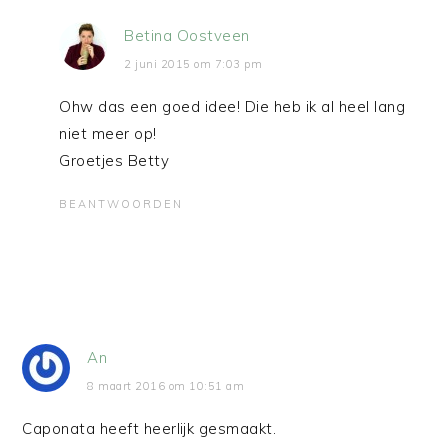
Betina Oostveen
2 juni 2015 om 7:03 pm
Ohw das een goed idee! Die heb ik al heel lang
niet meer op!
Groetjes Betty
BEANTWOORDEN
An
8 maart 2016 om 10:51 am
Caponata heeft heerlijk gesmaakt.