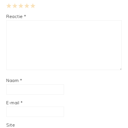
1
2
3
4
5
Reactie
*
Star
Stars
Stars
Stars
Stars
Naam
*
E-mail
*
Site