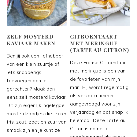
ZELF MOSTERD
CITROENTAART
KAVIAAR MAKEN
MET MERINGUE
(TARTE AU CITRON)
Ben jij ook een liefhebber
Deze Franse Citroentaart
van een klein zuurtje of
met meringue is een van
iets knapperigs
de favorieten van mijn
toevoegen aan je
man. Hij wordt regelmatig
gerechten? Maak dan
als verzoeknummer
eens zelf mosterd kaviaar.
aangevraagd voor zijn
Dit zijn eigenlijk ingelegde
verjaardag en dat snap ik
mosterdzaadjes die lekker
helemaal. Deze Tarte au
fris, zout, zoet en zuur van
Citron is namelijk
smaak zijn en je kunt ze
ongeëvenaard als echte