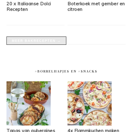
20 x Italiaanse Dolci
Boterkoek met gember en
Recepten
citroen
MEER BAKRECEPTEN →
#BORRELHAPJES EN #SNACKS
Tapas van aubergines
4x Flammkuchen maken