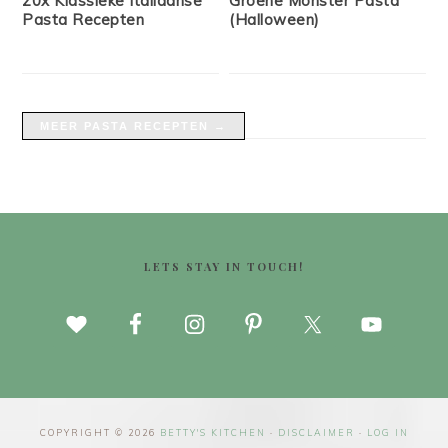
20x Klassieke Italiaanse
Groene Monster Pasta
Pasta Recepten
(Halloween)
MEER PASTA RECEPTEN →
FOOTER
LETS STAY IN TOUCH!
COPYRIGHT © 2026
BETTY'S KITCHEN
·
DISCLAIMER
·
LOG IN