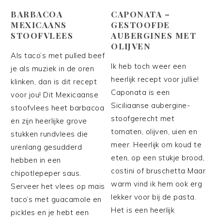
BARBACOA
CAPONATA –
MEXICAANS
GESTOOFDE
STOOFVLEES
AUBERGINES MET
OLIJVEN
Als taco’s met pulled beef
Ik heb toch weer een
je als muziek in de oren
heerlijk recept voor jullie!
klinken, dan is dit recept
Caponata is een
voor jou! Dit Mexicaanse
Siciliaanse aubergine-
stoofvlees heet barbacoa
stoofgerecht met
en zijn heerlijke grove
tomaten, olijven, uien en
stukken rundvlees die
meer. Heerlijk om koud te
urenlang gesudderd
eten, op een stukje brood,
hebben in een
costini of bruschetta Maar
chipotlepeper saus.
warm vind ik hem ook erg
Serveer het vlees op mais
lekker voor bij de pasta.
taco’s met guacamole en
Het is een heerlijk
pickles en je hebt een