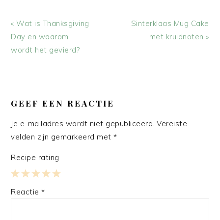
Vorig
Volgend
« Wat is Thanksgiving
Sinterklaas Mug Cake
bericht:
bericht:
Day en waarom
met kruidnoten »
wordt het gevierd?
LEES
INTERACTIES
GEEF EEN REACTIE
Je e-mailadres wordt niet gepubliceerd.
Vereiste
velden zijn gemarkeerd met
*
Recipe rating
1
2
3
4
5
Reactie
*
Star
Stars
Stars
Stars
Stars