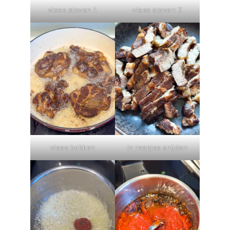
vlees stoven 1
vlees stoven 2
vlees bakken
in reepjes snijden