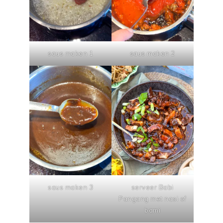
saus maken 1
saus maken 2
saus maken 3
serveer Babi
Pangang met nasi of
bami