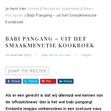
Je bent hier:
Home
/
Recepten algemeen
/
Vlees
Recepten
/
Babi Pangang – uit het Smaakmenutie
Kookboek
BABI PANGANG – UIT HET
SMAAKMENUTIE KOOKBOEK
28 november 2025
Door
Betina Oostveen
Reageer
JUMP TO RECIPE
Share
Share
Pin
Share
Als er een gerecht is dat wij allemaal wel kennen van
de ‘afhaalchinees’ dan is het wel babi pangang!
Krokante reepjes varkensvlees in een zoetzure saus