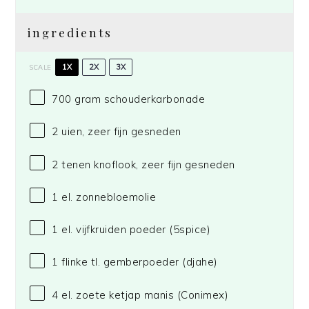
ingredients
1X
2X
3X
SCALE
700 gram
schouderkarbonade
2
uien, zeer fijn gesneden
2
tenen knoflook, zeer fijn gesneden
1
el. zonnebloemolie
1
el. vijfkruiden poeder (5spice)
1
flinke tl. gemberpoeder (djahe)
4
el. zoete ketjap manis
(Conimex)