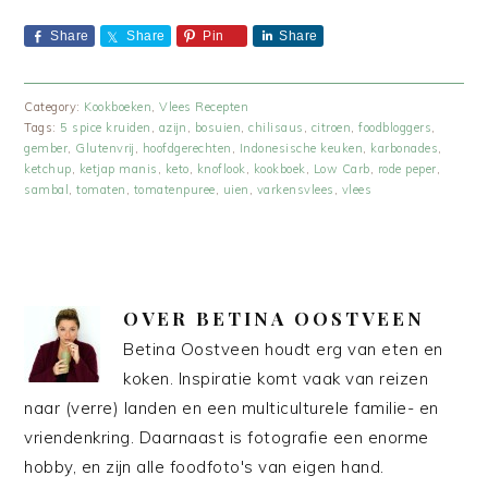
Share
Share
Pin
Share
Category:
Kookboeken
,
Vlees Recepten
Tags:
5 spice kruiden
,
azijn
,
bosuien
,
chilisaus
,
citroen
,
foodbloggers
,
gember
,
Glutenvrij
,
hoofdgerechten
,
Indonesische keuken
,
karbonades
,
ketchup
,
ketjap manis
,
keto
,
knoflook
,
kookboek
,
Low Carb
,
rode peper
,
sambal
,
tomaten
,
tomatenpuree
,
uien
,
varkensvlees
,
vlees
OVER
BETINA OOSTVEEN
Betina Oostveen houdt erg van eten en
koken. Inspiratie komt vaak van reizen
naar (verre) landen en een multiculturele familie- en
vriendenkring. Daarnaast is fotografie een enorme
hobby, en zijn alle foodfoto's van eigen hand.