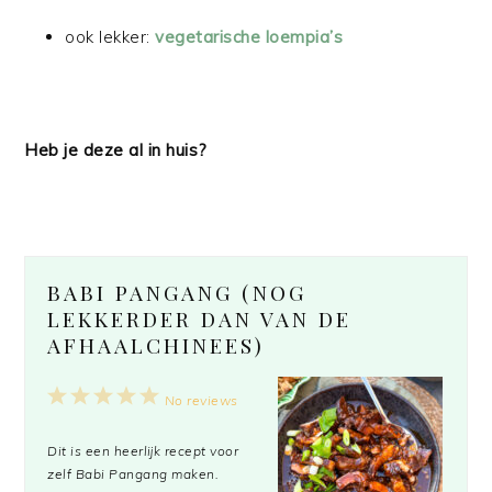
ook lekker:
vegetarische loempia’s
Heb je deze al in huis?
BABI PANGANG (NOG
LEKKERDER DAN VAN DE
AFHAALCHINEES)
1
2
3
4
5
No reviews
Star
Stars
Stars
Stars
Stars
Dit is een heerlijk recept voor
zelf Babi Pangang maken.