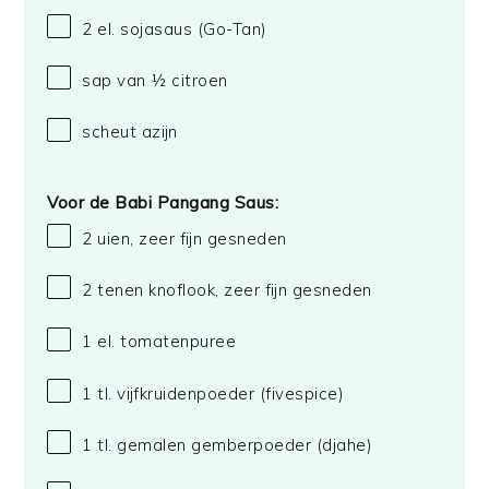
2
el. sojasaus
(Go-Tan)
sap van
½
citroen
scheut azijn
Voor de Babi Pangang Saus:
2
uien, zeer fijn gesneden
2
tenen knoflook, zeer fijn gesneden
1
el. tomatenpuree
1
tl. vijfkruidenpoeder (fivespice)
1
tl. gemalen gemberpoeder (djahe)