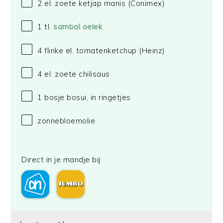
2
el. zoete ketjap manis
(Conimex)
1
tl.
sambal oelek
4
flinke el. tomatenketchup
(Heinz)
4
el. zoete chilisaus
1
bosje bosui, in ringetjes
zonnebloemolie
Direct in je mandje bij: