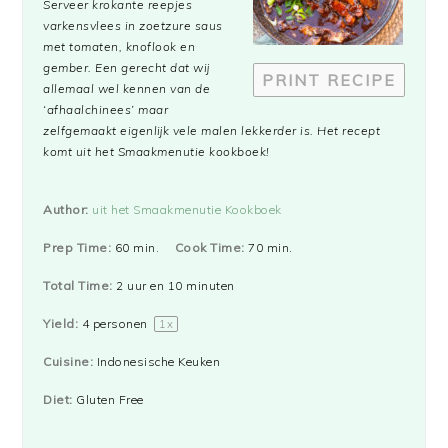
Serveer krokante reepjes
varkensvlees in zoetzure saus
met tomaten, knoflook en
gember. Een gerecht dat wij
PRINT RECIPE
allemaal wel kennen van de
‘afhaalchinees’ maar
zelfgemaakt eigenlijk vele malen lekkerder is. Het recept
komt uit het Smaakmenutie kookboek!
Author:
uit het Smaakmenutie Kookboek
Prep Time:
60 min.
Cook Time:
70 min.
Total Time:
2 uur en 10 minuten
Yield:
4
personen
1
x
Cuisine:
Indonesische Keuken
Diet:
Gluten Free