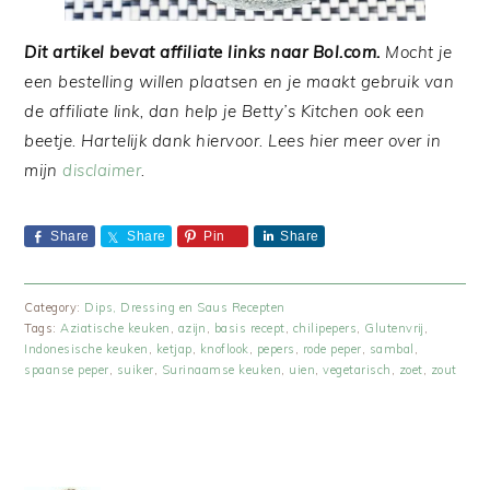
Dit artikel bevat affiliate links naar Bol.com.
Mocht je
een bestelling willen plaatsen en je maakt gebruik van
de affiliate link, dan help je Betty’s Kitchen ook een
beetje. Hartelijk dank hiervoor. Lees hier meer over in
mijn
disclaimer
.
Share
Share
Pin
Share
Category:
Dips, Dressing en Saus Recepten
Tags:
Aziatische keuken
,
azijn
,
basis recept
,
chilipepers
,
Glutenvrij
,
Indonesische keuken
,
ketjap
,
knoflook
,
pepers
,
rode peper
,
sambal
,
spaanse peper
,
suiker
,
Surinaamse keuken
,
uien
,
vegetarisch
,
zoet
,
zout