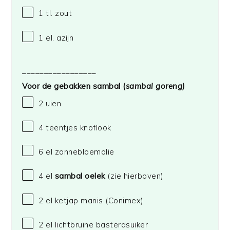
1
tl. zout
1
el. azijn
_________________
Voor de gebakken sambal (
sambal goreng)
2
uien
4
teentjes knoflook
6
el zonnebloemolie
4
el
sambal oelek
(zie hierboven)
2
el ketjap manis
(Conimex)
2
el lichtbruine basterdsuiker