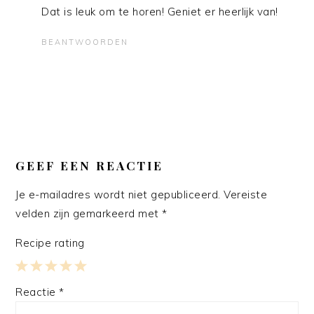
Dat is leuk om te horen! Geniet er heerlijk van!
BEANTWOORDEN
GEEF EEN REACTIE
Je e-mailadres wordt niet gepubliceerd.
Vereiste
velden zijn gemarkeerd met
*
Recipe rating
1
2
3
4
5
Reactie
*
Star
Stars
Stars
Stars
Stars