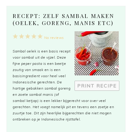
RECEPT: ZELF SAMBAL MAKEN
(OELEK, GORENG, MANIS ETC)
1
2
3
4
5
No reviews
Star
Stars
Stars
Stars
Stars
Sambal oelek is een basis recept
voor sambal uit de vijzel. Deze
fijne peper pasta is een beetje
zoutig van smaak en is een
basisingredient voor heel veel
Indonesische gerechten. De
PRINT RECIPE
hartige gebakken
sambal goreng
en zoete
sambal manis
(of
sambal ketjap) is een lekker bijgerecht voor over veel
gerechten. Het voegt namelijk pit en tevens een zoetje en
zuurtje toe. Dit zijn heerlijke bijgerechten die niet mogen
ontbreken op je Indonesische rijsttafel.