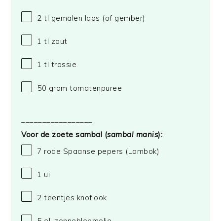
2
tl gemalen laos (of gember)
1
tl zout
1
tl trassie
50 gram
tomatenpuree
_________________
Voor de zoete sambal (
sambal manis
):
7
rode Spaanse pepers (Lombok)
1
ui
2
teentjes knoflook
5
el. zonnebloemolie