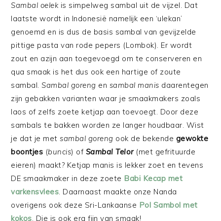
Sambal oelek
is simpelweg sambal uit de vijzel. Dat
laatste wordt in Indonesië namelijk een ‘ulekan’
genoemd en is dus de basis sambal van gevijzelde
pittige pasta van rode pepers (Lombok). Er wordt
zout en azijn aan toegevoegd om te conserveren en
qua smaak is het dus ook een hartige of zoute
sambal.
Sambal goreng
en
sambal manis
daarentegen
zijn gebakken varianten waar je smaakmakers zoals
laos of zelfs zoete ketjap aan toevoegt. Door deze
sambals te bakken worden ze langer houdbaar. Wist
je dat je met
sambal goreng
ook de bekende
gewokte
boontjes
(
buncis
) of
Sambal Telor
(met gefrituurde
eieren) maakt? Ketjap manis is lekker zoet en tevens
DE smaakmaker in deze zoete
Babi Kecap met
varkensvlees
. Daarnaast maakte onze Nanda
overigens ook deze Sri-Lankaanse
Pol Sambol met
kokos
. Die is ook erg fijn van smaak!