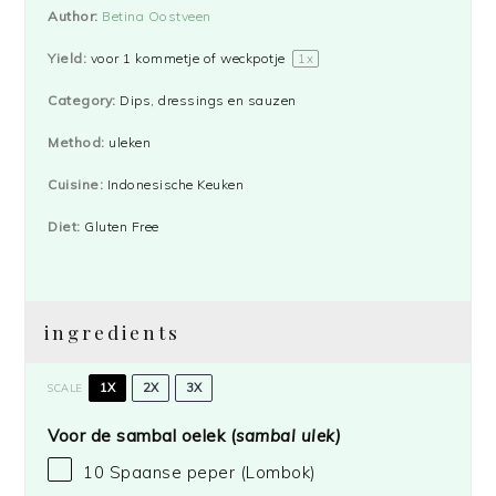
Author:
Betina Oostveen
Yield:
voor
1
kommetje of weckpotje
1
x
Category:
Dips, dressings en sauzen
Method:
uleken
Cuisine:
Indonesische Keuken
Diet:
Gluten Free
ingredients
1X
2X
3X
SCALE
Voor de sambal oelek (
sambal ulek)
10
Spaanse peper (Lombok)