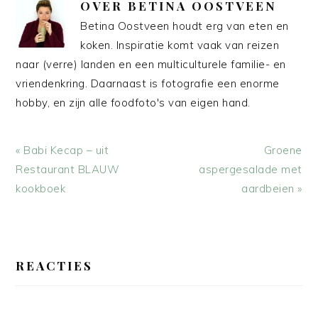
OVER
BETINA OOSTVEEN
Betina Oostveen houdt erg van eten en
koken. Inspiratie komt vaak van reizen
naar (verre) landen en een multiculturele familie- en
vriendenkring. Daarnaast is fotografie een enorme
hobby, en zijn alle foodfoto's van eigen hand.
Vorig
Volgend
« Babi Kecap – uit
Groene
bericht:
bericht:
Restaurant BLAUW
aspergesalade met
kookboek
aardbeien »
LEES
INTERACTIES
REACTIES