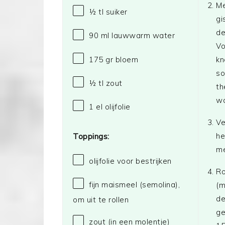
Me
½
tl suiker
gi
de
90
ml lauwwarm water
Vo
175
gr bloem
kn
so
½
tl zout
th
wa
1
el olijfolie
Ve
he
Toppings:
me
olijfolie voor bestrijken
Ro
fijn maismeel (semolina),
(m
de
om uit te rollen
ge
zout (in een molentje)