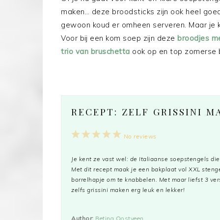
maken… deze broodsticks zijn ook heel goe
gewoon koud er omheen serveren. Maar je k
Voor bij een kom soep zijn deze
broodjes m
trio van bruschetta
ook op en top zomerse b
RECEPT: ZELF GRISSINI M
1
2
3
4
5
No reviews
Star
Stars
Stars
Stars
Stars
Je kent ze vast wel: de Italiaanse soepstengels di
Met dit recept maak je een bakplaat vol XXL stengel
borrelhapje om te knabbelen. Met maar liefst 3 ve
zelfs grissini maken erg leuk en lekker!
Author:
Betina Oostveen