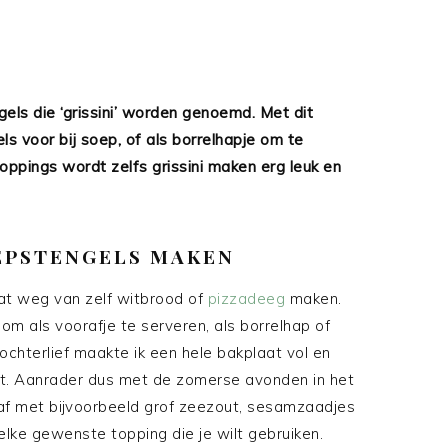
gels die ‘grissini’ worden genoemd. Met dit
s voor bij soep, of als borrelhapje om te
toppings wordt zelfs grissini maken erg leuk en
OEPSTENGELS MAKEN
wat weg van zelf witbrood of
pizzadeeg
maken.
om als voorafje te serveren, als borrelhap of
chterlief maakte ik een hele bakplaat vol en
. Aanrader dus met de zomerse avonden in het
 af met bijvoorbeeld grof zeezout, sesamzaadjes
k elke gewenste topping die je wilt gebruiken.