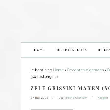
HOME
RECEPTEN INDEX
INTER
Je bent hier:
Home
/
Recepten algemeen
/
D
(soepstengels)
ZELF GRISSINI MAKEN (
27 mei 2022
Door
Betina Oostveen
Reageer