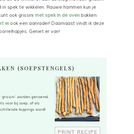
d in spek te wikkelen. Rauwe hammen kun je
unt ook grissini
met spek in de oven
bakken.
et ei
ook een aanrader! Daarnaast vindt ik deze
orrelhapjes. Geniet er van!
AKEN (SOEPSTENGELS)
e ‘grissini’ worden genoemd.
s voor bij soep, of als
rschillende toppings wordt
PRINT RECIPE