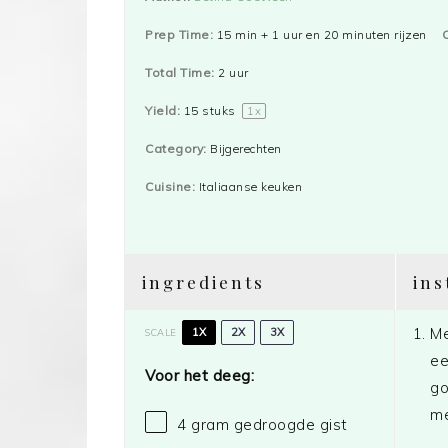
Prep Time:
15 min + 1 uur en 20 minuten rijzen
Total Time:
2 uur
Yield:
15
stuks
1
x
Category:
Bijgerechten
Cuisine:
Italiaanse keuken
ingredients
ins
Me
1X
2X
3X
SCALE
ee
Voor het deeg:
go
me
4 gram
gedroogde gist