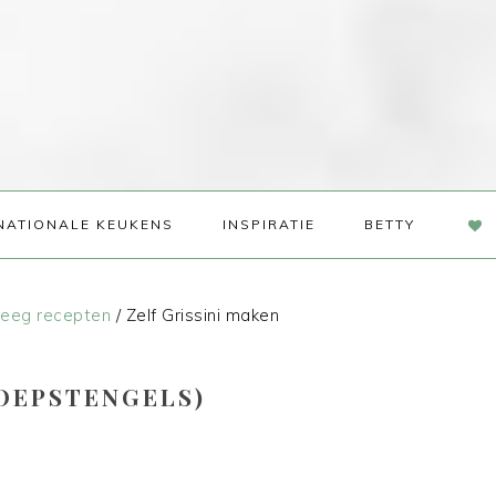
NAV
NATIONALE KEUKENS
INSPIRATIE
BETTY
SOC
ME
eeg recepten
/
Zelf Grissini maken
SOEPSTENGELS)