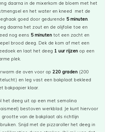
ng daarna in de mixerkom de bloem met het
stmengsel en het water en kneed met de
eghaak goed door gedurende
5 minuten
.
eg daarna het zout en de olijfolie toe en
eed nog eens
5 minuten
tot een zacht en
epel brood deeg. Dek de kom af met een
eedoek en laat het deeg
1 uur rijzen
op een
rme plek.
rwarm de oven voor op
220 graden
(200
telucht) en leg vast een bakplaat bekleed
t bakpapier klaar.
l het deeg uit op een met semolina
aismeel) bestoven werkblad. Je kunt hiervoor
 grootte van de bakplaat als richtlijn
bruiken. Snijd met de pizzaroller het deeg in