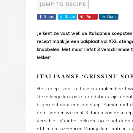
JUMP TO RECIPE
Share
Share
Pin
Share
Je kent ze vast wel: de Italiaanse soepsten
recept maak je een bakplaat vol XXL stengel
knabbelen. Met maar liefst 3 verschillende 
lekker!
ITALIAANSE ‘GRISSINI’ S
Het recept voor zelf grissini maken heeft 
Deze lange krokante broodsticks zijn ideaal 
bijgerecht voor een kop soep. Samen met do
daar hebben we echt 3 dagen van gesnoept
verschiet. Voor het bakken top je het deeg
of tijm en rozemarijn. Maar je kunt natuurlij