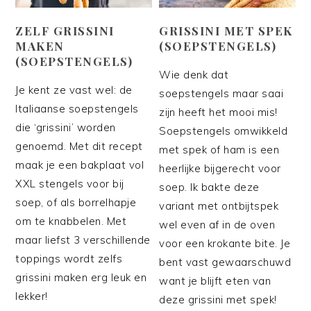
ZELF GRISSINI
GRISSINI MET SPEK
MAKEN
(SOEPSTENGELS)
(SOEPSTENGELS)
Wie denk dat
Je kent ze vast wel: de
soepstengels maar saai
Italiaanse soepstengels
zijn heeft het mooi mis!
die ‘grissini’ worden
Soepstengels omwikkeld
genoemd. Met dit recept
met spek of ham is een
maak je een bakplaat vol
heerlijke bijgerecht voor
XXL stengels voor bij
soep. Ik bakte deze
soep, of als borrelhapje
variant met ontbijtspek
om te knabbelen. Met
wel even af in de oven
maar liefst 3 verschillende
voor een krokante bite. Je
toppings wordt zelfs
bent vast gewaarschuwd
grissini maken erg leuk en
want je blijft eten van
lekker!
deze grissini met spek!