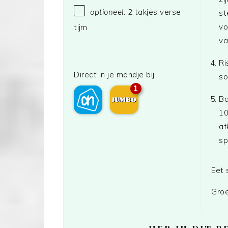
optioneel:
2 takjes verse
st
vo
tijm
va
Ri
Direct in je mandje bij:
so
1
Ba
10
af
sp
Eet 
Groe