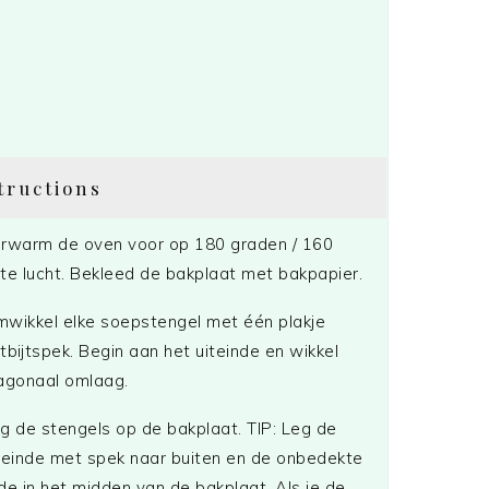
tructions
rwarm de oven voor op 180 graden / 160
te lucht. Bekleed de bakplaat met bakpapier.
wikkel elke soepstengel met één plakje
tbijtspek. Begin aan het uiteinde en wikkel
agonaal omlaag.
g de stengels op de bakplaat. TIP: Leg de
teinde met spek naar buiten en de onbedekte
jde in het midden van de bakplaat. Als je de