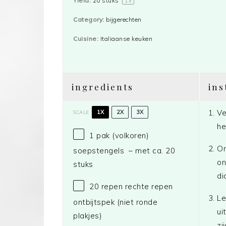
Yield:
20
stuks
1
x
Category:
bijgerechten
Cuisine:
Italiaanse keuken
ingredients
ins
Ve
1X
2X
3X
SCALE
he
1
pak (volkoren)
Om
soepstengels – met ca. 20
on
stuks
di
20
repen rechte repen
Le
ontbijtspek (niet ronde
ui
plakjes)
zi