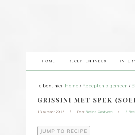
HOME
RECEPTEN INDEX
INTER
Je bent hier:
Home
/
Recepten algemeen
/
B
GRISSINI MET SPEK (SO
18 oktober 2013
Door
Betina Oostveen
5 Rea
JUMP TO RECIPE