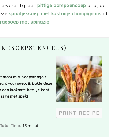
serveren bij: een
pittige pompoensoep
of bij de
deze
spruitjessoep met kastanje champignons
of
rgesoep met spinazie
.
EK (SOEPSTENGELS)
et mooi mis! Soepstengels
echt voor soep. Ik bakte deze
r een krokante bite. Je bent
issini met spek!
PRINT RECIPE
Total Time:
15 minutes