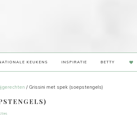
NAV
NATIONALE KEUKENS
INSPIRATIE
BETTY
SOC
ME
ijgerechten
/
Grissini met spek (soepstengels)
EPSTENGELS)
cties