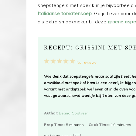
soepstengels met spek kun je bijvoorbeeld 
Italiaanse tomatensoep
. Ga je liever voor 
als extra smaakmaker bij deze
groene aspe
RECEPT: GRISSINI MET SP
1
2
3
4
5
No reviews
Star
Stars
Stars
Stars
Stars
Wie denk dat soepstengels maar saai zijn heeft h
omwikkeld met spek of ham is een heerlijke bijger
variant met ontbijtspek wel even af in de oven voo
vast gewaarschuwd want je blijft eten van deze gr
Author:
Betina Oostveen
Prep Time:
5 minutes
Cook Time:
10 minutes