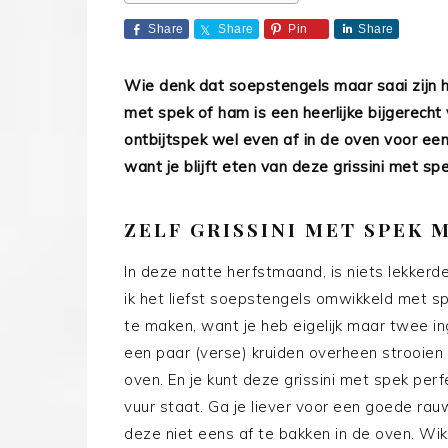
Share
Share
Pin
Share
Wie denk dat soepstengels maar saai zijn 
met spek of ham is een heerlijke bijgerecht
ontbijtspek wel even af in de oven voor ee
want je blijft eten van deze grissini met sp
ZELF GRISSINI MET SPEK 
In deze natte herfstmaand, is niets lekkerd
ik het liefst soepstengels omwikkeld met sp
te maken, want je heb eigelijk maar twee in
een paar (verse) kruiden overheen strooien
oven. En je kunt deze grissini met spek perf
vuur staat. Ga je liever voor een goede ra
deze niet eens af te bakken in de oven. W