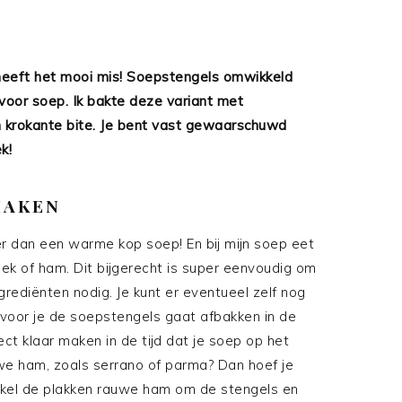
heeft het mooi mis! Soepstengels omwikkeld
 voor soep. Ik bakte deze variant met
n krokante bite. Je bent vast gewaarschuwd
ek!
MAKEN
er dan een warme kop soep! En bij mijn soep eet
ek of ham. Dit bijgerecht is super eenvoudig om
grediënten nodig. Je kunt er eventueel zelf nog
 voor je de soepstengels gaat afbakken in de
ect klaar maken in de tijd dat je soep op het
uwe ham, zoals serrano of parma? Dan hoef je
ikkel de plakken rauwe ham om de stengels en