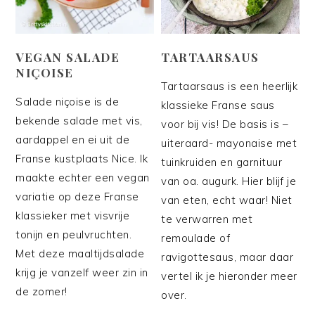
VEGAN SALADE
TARTAARSAUS
NIÇOISE
Tartaarsaus is een heerlijk
Salade niçoise is de
klassieke Franse saus
bekende salade met vis,
voor bij vis! De basis is –
aardappel en ei uit de
uiteraard- mayonaise met
Franse kustplaats Nice. Ik
tuinkruiden en garnituur
maakte echter een vegan
van oa. augurk. Hier blijf je
variatie op deze Franse
van eten, echt waar! Niet
klassieker met visvrije
te verwarren met
tonijn en peulvruchten.
remoulade of
Met deze maaltijdsalade
ravigottesaus, maar daar
krijg je vanzelf weer zin in
vertel ik je hieronder meer
de zomer!
over.