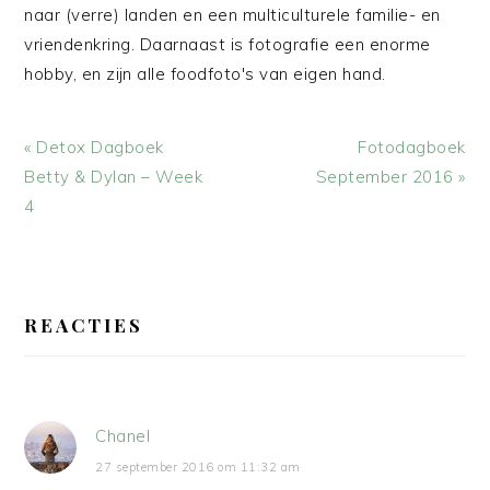
naar (verre) landen en een multiculturele familie- en
vriendenkring. Daarnaast is fotografie een enorme
hobby, en zijn alle foodfoto's van eigen hand.
Vorig
Volgend
« Detox Dagboek
Fotodagboek
bericht:
bericht:
Betty & Dylan – Week
September 2016 »
4
LEES
INTERACTIES
REACTIES
Chanel
27 september 2016 om 11:32 am