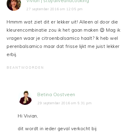
Vivian | stayaliveandcooking
27 september 2016 om 12:05 pm
Hmmm wat ziet dit er lekker uit! Alleen al door die
kleurencombinatie zou ik het gaan maken 😉 Mag ik
vragen waar je citroenbalsamico haalt? Ik heb wel
perenbalsamico maar dat frisse lijkt me juist lekker
erbij.
BEANTWOORDEN
Betina Oostveen
29 september 2016 om 5:31 pm
Hi Vivian,
dit wordt in ieder geval verkocht bij