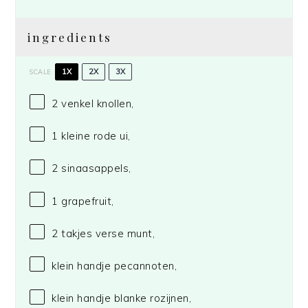
ingredients
1X
2X
3X
SCALE
2
venkel knollen,
1
kleine rode ui,
2
sinaasappels,
1
grapefruit,
2
takjes verse munt,
klein handje pecannoten,
klein handje blanke rozijnen,