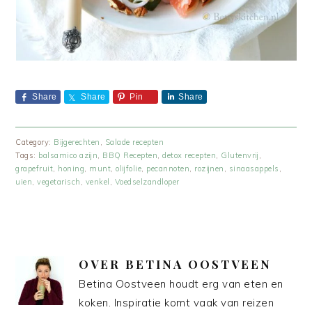
Share
Share
Pin
Share
Category:
Bijgerechten
,
Salade recepten
Tags:
balsamico azijn
,
BBQ Recepten
,
detox recepten
,
Glutenvrij
,
grapefruit
,
honing
,
munt
,
olijfolie
,
pecannoten
,
rozijnen
,
sinaasappels
,
uien
,
vegetarisch
,
venkel
,
Voedselzandloper
OVER
BETINA OOSTVEEN
Betina Oostveen houdt erg van eten en
koken. Inspiratie komt vaak van reizen