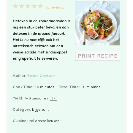
1
2
3
4
5
No reviews
Star
Stars
Stars
Stars
Stars
Detoxen in de zomermaanden is
mij een stuk beter bevallen dan
detoxen in de maand Januari.
Het is nu namelijk ook het
uitstekende seizoen om een
venkelsalade met sinaasappel
PRINT RECIPE
en grapefruit te serveren.
Author:
Betina Oostveen
Cook Time:
10 minutes
Total Time:
10 minutes
Yield:
4
–
6
personen
1
x
Category:
bijgerecht
Cuisine:
Italiaanse keuken