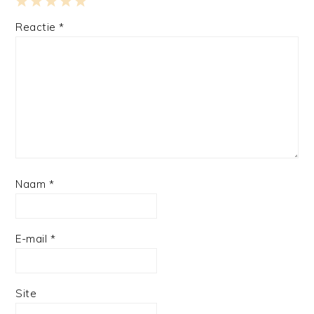
1
2
3
4
5
Reactie
*
Star
Stars
Stars
Stars
Stars
Naam
*
E-mail
*
Site