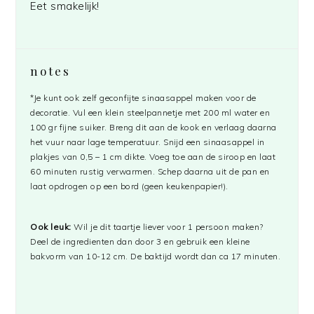
Eet smakelijk!
notes
*Je kunt ook zelf geconfijte sinaasappel maken voor de
decoratie. Vul een klein steelpannetje met 200 ml water en
100 gr fijne suiker. Breng dit aan de kook en verlaag daarna
het vuur naar lage temperatuur. Snijd een sinaasappel in
plakjes van 0,5 – 1 cm dikte. Voeg toe aan de siroop en laat
60 minuten rustig verwarmen. Schep daarna uit de pan en
laat opdrogen op een bord (geen keukenpapier!).
Ook leuk:
Wil je dit taartje liever voor 1 persoon maken?
Deel de ingredienten dan door 3 en gebruik een kleine
bakvorm van 10-12 cm. De baktijd wordt dan ca 17 minuten.