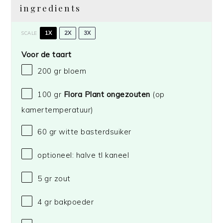
ingredients
1X
2X
3X
SCALE
Voor de taart
200
gr bloem
100
gr
Flora Plant ongezouten
(op
kamertemperatuur)
60
gr witte basterdsuiker
optioneel: halve tl kaneel
5
gr zout
4
gr bakpoeder