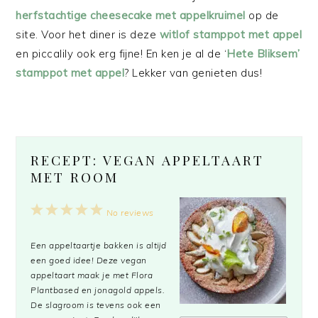
herfstachtige cheesecake met appelkruimel
op de
site. Voor het diner is deze
witlof stamppot met appel
en piccalily ook erg fijne! En ken je al de ‘
Hete Bliksem’
stamppot met appel
? Lekker van genieten dus!
RECEPT: VEGAN APPELTAART
MET ROOM
1
2
3
4
5
No reviews
Star
Stars
Stars
Stars
Stars
Een appeltaartje bakken is altijd
een goed idee! Deze vegan
appeltaart maak je met Flora
Plantbased en jonagold appels.
De slagroom is tevens ook een