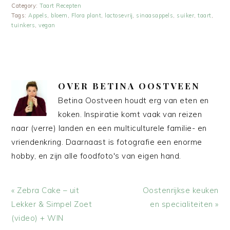
Category:
Taart Recepten
Tags:
Appels
,
bloem
,
Flora plant
,
lactosevrij
,
sinaasappels
,
suiker
,
taart
,
tuinkers
,
vegan
OVER
BETINA OOSTVEEN
Betina Oostveen houdt erg van eten en
koken. Inspiratie komt vaak van reizen
naar (verre) landen en een multiculturele familie- en
vriendenkring. Daarnaast is fotografie een enorme
hobby, en zijn alle foodfoto's van eigen hand.
Vorig
Volgend
« Zebra Cake – uit
Oostenrijkse keuken
bericht:
bericht:
Lekker & Simpel Zoet
en specialiteiten »
(video) + WIN