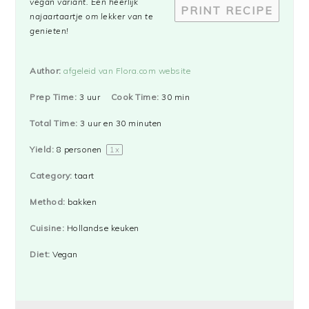
vegan variant. Een heerlijk
PRINT RECIPE
najaartaartje om lekker van te
genieten!
Author:
afgeleid van Flora.com website
Prep Time:
3 uur
Cook Time:
30 min
Total Time:
3 uur en 30 minuten
Yield:
8
personen
1
x
Category:
taart
Method:
bakken
Cuisine:
Hollandse keuken
Diet:
Vegan