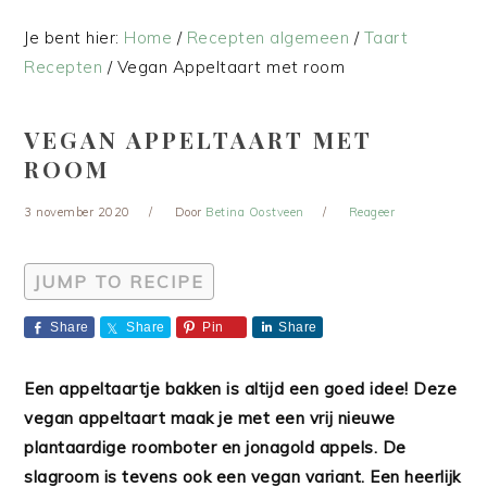
Je bent hier:
Home
/
Recepten algemeen
/
Taart
Recepten
/
Vegan Appeltaart met room
VEGAN APPELTAART MET
ROOM
3 november 2020
Door
Betina Oostveen
Reageer
JUMP TO RECIPE
Share
Share
Pin
Share
Een appeltaartje bakken is altijd een goed idee! Deze
vegan appeltaart maak je met een vrij nieuwe
plantaardige roomboter en jonagold appels. De
slagroom is tevens ook een vegan variant. Een heerlijk