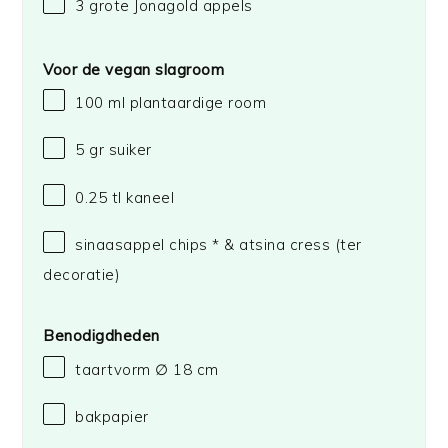
3
grote Jonagold appels
Voor de vegan slagroom
100
ml plantaardige room
5
gr suiker
0.25
tl kaneel
sinaasappel chips * & atsina cress (ter
decoratie)
Benodigdheden
taartvorm
∅
18 cm
bakpapier