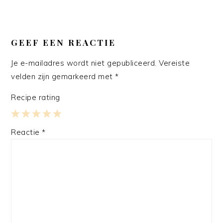
LEES
INTERACTIES
GEEF EEN REACTIE
Je e-mailadres wordt niet gepubliceerd.
Vereiste
velden zijn gemarkeerd met
*
Recipe rating
1
2
3
4
5
Reactie
*
Star
Stars
Stars
Stars
Stars