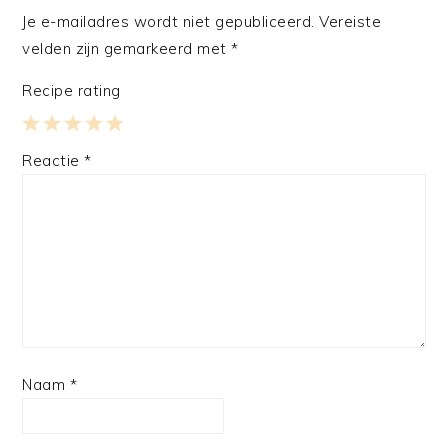
Je e-mailadres wordt niet gepubliceerd.
Vereiste
velden zijn gemarkeerd met
*
Recipe rating
1
2
3
4
5
Reactie
*
Star
Stars
Stars
Stars
Stars
Naam
*