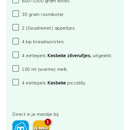
800
–
1000
gram witlof,
30 gram
roomboter,
2
(Goudreinet) appeltjes,
4
kip braadworsten,
4
eetlepels
Kesbeke
zilveruitjes,
uitgelekt,
100
ml (warme) melk,
4
eetlepels
Kesbeke
piccalilly.
Direct in je mandje bij:
1