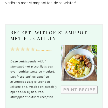
variëren met stamppotten deze winter!
RECEPT: WITLOF STAMPPOT
MET PICCALILLY
1
2
3
4
5
No reviews
Star
Stars
Stars
Stars
Stars
Deze verfrissende witlof
stamppot met piccalilly is een
overheerlijke winterse maaltijd.
Met frisse stukjes appel en
zilveruitjes zorg je voor een
lekkere bite. Pickles en piccalilly
PRINT RECIPE
zijn heerlijk bij heel veel
stamppot of hutspot recepten.