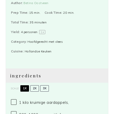
Author:
Betina Oostveen
Prep Time:
15 min.
Cook Time:
20 min.
Total Time:
35 minuten
Yield:
4
personen
1
x
Category:
Hoofdgerecht met vlees
Cuisine:
Hollandse Keuken
ingredients
1X
2X
3X
SCALE
1
kilo kruimige aardappels,