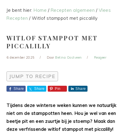
Je bent hier:
Home
/
Recepten algemeen
/
Vlees
Recepten
/
Witlof stamppot met piccalilly
WITLOF STAMPPOT MET
PICCALILLY
6 december 2025
Door
Betina Oostveen
Reageer
JUMP TO RECIPE
Share
Share
Pin
Share
Tijdens deze winterse weken kunnen we natuurlijk
niet om de stamppotten heen. Hou je wel van een
beetje pit en een zuurtje bij je stoemp? Maak dan
deze verfrissende witlof stamppot met piccalilly!