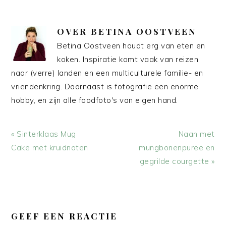
OVER
BETINA OOSTVEEN
Betina Oostveen houdt erg van eten en
koken. Inspiratie komt vaak van reizen
naar (verre) landen en een multiculturele familie- en
vriendenkring. Daarnaast is fotografie een enorme
hobby, en zijn alle foodfoto's van eigen hand.
Vorig
Volgend
« Sinterklaas Mug
Naan met
bericht:
bericht:
Cake met kruidnoten
mungbonenpuree en
gegrilde courgette »
LEES
INTERACTIES
GEEF EEN REACTIE