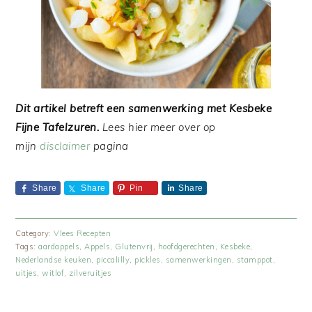
Dit artikel betreft een samenwerking met Kesbeke
Fijne Tafelzuren.
Lees hier meer over op
mijn
disclaimer
pagina
Share
Share
Pin
Share
Category:
Vlees Recepten
Tags:
aardappels
,
Appels
,
Glutenvrij
,
hoofdgerechten
,
Kesbeke
,
Nederlandse keuken
,
piccalilly
,
pickles
,
samenwerkingen
,
stamppot
,
uitjes
,
witlof
,
zilveruitjes