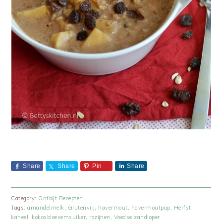
Share
Share
Pin
Share
Category:
Ontbijt Recepten
Tags:
amandelmelk
,
Glutenvrij
,
havermout
,
havermoutpap
,
Herfst
,
kaneel
,
kokosbloesemsuiker
,
rozijnen
,
Voedselzandloper