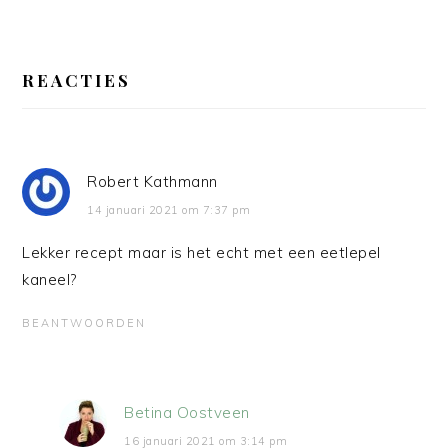
LEES
INTERACTIES
REACTIES
Robert Kathmann
14 januari 2021 om 7:37 pm
Lekker recept maar is het echt met een eetlepel
kaneel?
BEANTWOORDEN
Betina Oostveen
16 januari 2021 om 3:14 pm