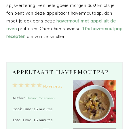
spijsvertering. Een hele goeie morgen dus! En als je
fan bent van deze appeltaart havermoutpap, dan
moet je ook eens deze
havermout met appel uit de
oven
proberen! Check hier sowieso
10x havermoutpap
recepten
om van te smullen!
APPELTAART HAVERMOUTPAP
1
2
3
4
5
No reviews
Star
Stars
Stars
Stars
Stars
Author:
Betina Oostveen
Cook Time:
15 minutes
Total Time:
15 minutes