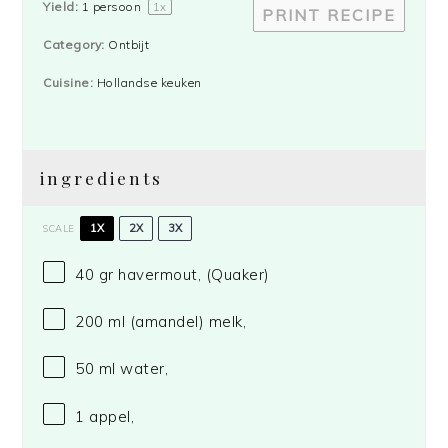
Yield:
1
persoon
1
x
PRINT RECIPE
Category:
Ontbijt
Cuisine:
Hollandse keuken
ingredients
1X
2X
3X
SCALE
40
gr havermout,
(Quaker)
200
ml (amandel) melk,
50
ml water,
1
appel,