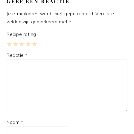
GEEF EEN REACTIE
Je e-mailadres wordt niet gepubliceerd.
Vereiste
velden zijn gemarkeerd met
*
Recipe rating
1
2
3
4
5
Reactie
*
Star
Stars
Stars
Stars
Stars
Naam
*