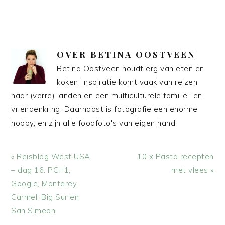
OVER
BETINA OOSTVEEN
Betina Oostveen houdt erg van eten en
koken. Inspiratie komt vaak van reizen
naar (verre) landen en een multiculturele familie- en
vriendenkring. Daarnaast is fotografie een enorme
hobby, en zijn alle foodfoto's van eigen hand.
Vorig
Volgend
« Reisblog West USA
10 x Pasta recepten
bericht:
bericht:
– dag 16: PCH1,
met vlees »
Google, Monterey,
Carmel, Big Sur en
San Simeon