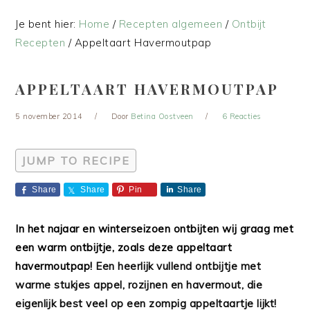
Je bent hier:
Home
/
Recepten algemeen
/
Ontbijt
Recepten
/
Appeltaart Havermoutpap
APPELTAART HAVERMOUTPAP
5 november 2014
Door
Betina Oostveen
6 Reacties
JUMP TO RECIPE
Share
Share
Pin
Share
In het najaar en winterseizoen ontbijten wij graag met
een warm ontbijtje, zoals deze appeltaart
havermoutpap!
Een heerlijk vullend ontbijtje met
warme stukjes appel, rozijnen en havermout, die
eigenlijk best veel op een zompig appeltaartje lijkt!