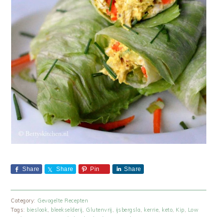
Share
Share
Pin
Share
Category:
Gevogelte Recepten
Tags:
bieslook
,
bleekselderij
,
Glutenvrij
,
ijsbergsla
,
kerrie
,
keto
,
Kip
,
Low