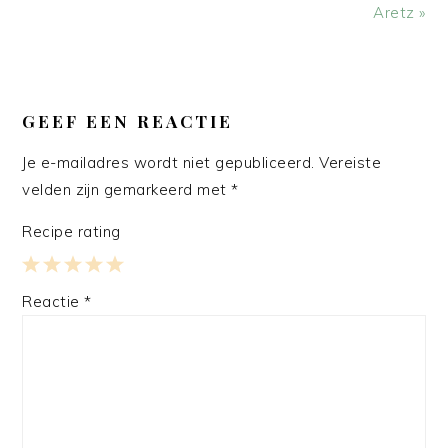
Aretz »
LEES
INTERACTIES
GEEF EEN REACTIE
Je e-mailadres wordt niet gepubliceerd.
Vereiste
velden zijn gemarkeerd met
*
Recipe rating
1
2
3
4
5
Reactie
*
Star
Stars
Stars
Stars
Stars