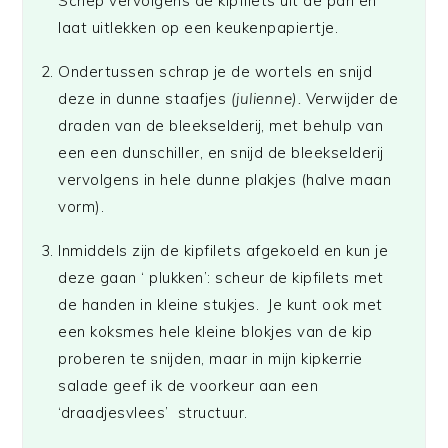
Schep vervolgens de kipfilets uit de pan en
laat uitlekken op een keukenpapiertje.
Ondertussen schrap je de wortels en snijd
deze in dunne staafjes
(julienne).
Verwijder de
draden van de bleekselderij, met behulp van
een een dunschiller, en snijd de bleekselderij
vervolgens in hele dunne plakjes (halve maan
vorm).
Inmiddels zijn de kipfilets afgekoeld en kun je
deze gaan ‘ plukken’: scheur de kipfilets met
de handen in kleine stukjes. Je kunt ook met
een koksmes hele kleine blokjes van de kip
proberen te snijden, maar in mijn kipkerrie
salade geef ik de voorkeur aan een
‘draadjesvlees’ structuur.