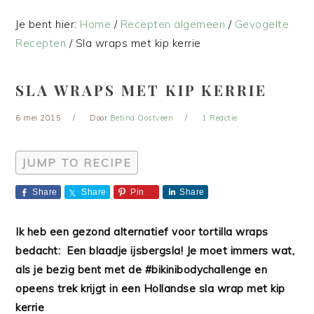
Je bent hier:
Home
/
Recepten algemeen
/
Gevogelte
Recepten
/
Sla wraps met kip kerrie
SLA WRAPS MET KIP KERRIE
6 mei 2015
Door
Betina Oostveen
1 Reactie
JUMP TO RECIPE
Share
Share
Pin
Share
Ik heb een gezond alternatief voor tortilla wraps
bedacht: Een blaadje ijsbergsla! Je moet immers wat,
als je bezig bent met de #bikinibodychallenge en
opeens trek krijgt in een Hollandse sla wrap met kip
kerrie