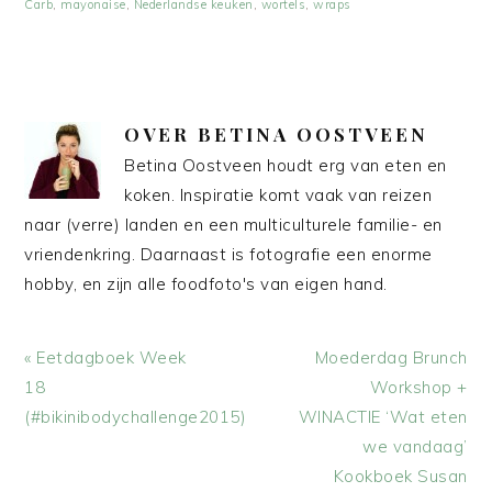
Carb
,
mayonaise
,
Nederlandse keuken
,
wortels
,
wraps
OVER
BETINA OOSTVEEN
Betina Oostveen houdt erg van eten en
koken. Inspiratie komt vaak van reizen
naar (verre) landen en een multiculturele familie- en
vriendenkring. Daarnaast is fotografie een enorme
hobby, en zijn alle foodfoto's van eigen hand.
Vorig
Volgend
« Eetdagboek Week
Moederdag Brunch
bericht:
bericht:
18
Workshop +
(#bikinibodychallenge2015)
WINACTIE ‘Wat eten
we vandaag’
Kookboek Susan