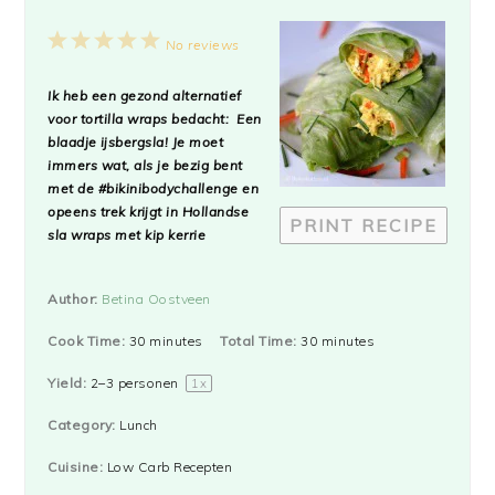
1
2
3
4
5
No reviews
Star
Stars
Stars
Stars
Stars
Ik heb een gezond alternatief
voor tortilla wraps bedacht: Een
blaadje ijsbergsla! Je moet
immers wat, als je bezig bent
met de #bikinibodychallenge en
opeens trek krijgt in Hollandse
PRINT RECIPE
sla wraps met kip kerrie
Author:
Betina Oostveen
Cook Time:
30 minutes
Total Time:
30 minutes
Yield:
2
–
3
personen
1
x
Category:
Lunch
Cuisine:
Low Carb Recepten