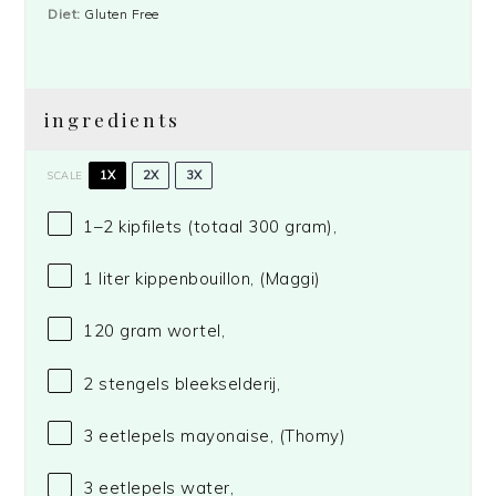
Diet:
Gluten Free
ingredients
1X
2X
3X
SCALE
1
–
2
kipfilets (totaal
300 gram
),
1
liter kippenbouillon,
(Maggi)
120 gram
wortel,
2
stengels bleekselderij,
3
eetlepels mayonaise,
(Thomy)
3
eetlepels water,