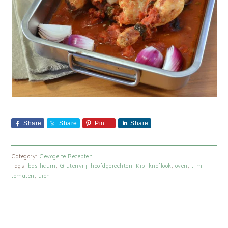
Share
Share
Pin
Share
Category:
Gevogelte Recepten
Tags:
basilicum
,
Glutenvrij
,
hoofdgerechten
,
Kip
,
knoflook
,
oven
,
tijm
,
tomaten
,
uien