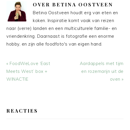
OVER
BETINA OOSTVEEN
Betina Oostveen houdt erg van eten en
koken. Inspiratie komt vaak van reizen
naar (verre) landen en een multiculturele familie- en
vriendenkring. Daarnaast is fotografie een enorme
hobby, en zijn alle foodfoto's van eigen hand.
Vorig
Volgend
« FoodWeLove ‘East
Aardappels met tijm
bericht:
bericht:
Meets West’ box +
en rozemarijn uit de
WINACTIE
oven »
LEES
INTERACTIES
REACTIES