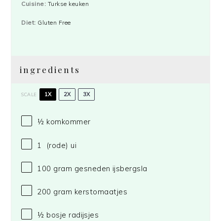
Cuisine:
Turkse keuken
Diet:
Gluten Free
ingredients
1X
2X
3X
SCALE
½
komkommer
1
(rode) ui
100 gram
gesneden ijsbergsla
200 gram
kerstomaatjes
½
bosje radijsjes