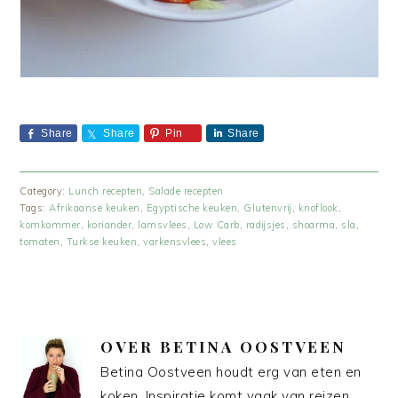
Share
Share
Pin
Share
Category:
Lunch recepten
,
Salade recepten
Tags:
Afrikaanse keuken
,
Egyptische keuken
,
Glutenvrij
,
knoflook
,
komkommer
,
koriander
,
lamsvlees
,
Low Carb
,
radijsjes
,
shoarma
,
sla
,
tomaten
,
Turkse keuken
,
varkensvlees
,
vlees
OVER
BETINA OOSTVEEN
Betina Oostveen houdt erg van eten en
koken. Inspiratie komt vaak van reizen