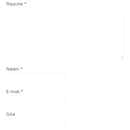
1
2
3
4
5
Reactie
*
Star
Stars
Stars
Stars
Stars
Naam
*
E-mail
*
Site