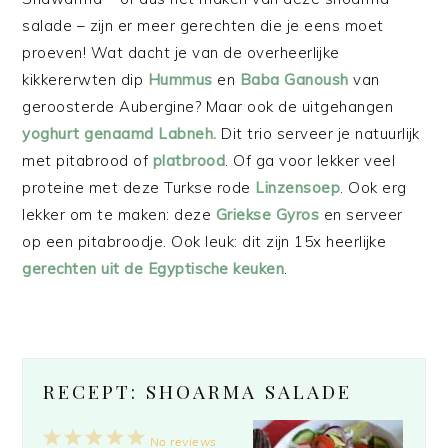
salade – zijn er meer gerechten die je eens moet
proeven! Wat dacht je van de overheerlijke
kikkererwten dip
Hummus
en
Baba Ganoush
van
geroosterde Aubergine? Maar ook de uitgehangen
yoghurt genaamd Labneh.
Dit trio serveer je natuurlijk
met pitabrood of
platbrood
. Of ga voor lekker veel
proteine met deze Turkse rode
Linzensoep
. Ook erg
lekker om te maken: deze
Griekse Gyros
en serveer
op een pitabroodje. Ook leuk: dit zijn 15x heerlijke
gerechten uit de Egyptische keuken
.
RECEPT: SHOARMA SALADE
1
2
3
4
5
No reviews