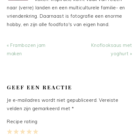
naar (verre) landen en een multiculturele familie- en
vriendenkring. Daarnaast is fotografie een enorme
hobby, en zijn alle foodfoto's van eigen hand.
Vorig
Volgend
« Frambozen jam
Knoflooksaus met
bericht:
bericht:
maken
yoghurt »
LEES
INTERACTIES
GEEF EEN REACTIE
Je e-mailadres wordt niet gepubliceerd.
Vereiste
velden zijn gemarkeerd met
*
Recipe rating