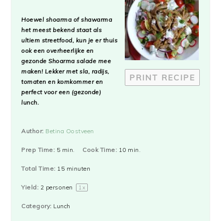
Star
Stars
Stars
Stars
Stars
Hoewel shoarma of shawarma
het meest bekend staat als
ultiem streetfood, kun je er thuis
ook een overheerlijke en
gezonde Shoarma salade mee
maken! Lekker met sla, radijs,
PRINT RECIPE
tomaten en komkommer en
perfect voor een (gezonde)
lunch.
Author:
Betina Oostveen
Prep Time:
5 min.
Cook Time:
10 min.
Total Time:
15 minuten
Yield:
2
personen
1
x
Category:
Lunch