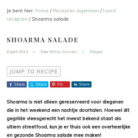
Je bent hier:
Home
/
Recepten algemeen
/
Lunch
recepten
/
Shoarma salade
SHOARMA SALADE
6 april 2013
Door
Betina Oostveen
Reageer
JUMP TO RECIPE
Share
Share
Pin
Share
Shoarma is niet alleen gereserveerd voor diegenen
die in het weekend een nachtje doorhalen. Hoewel dit
gegrilde vleesgerecht het meest bekend staat als
ultiem streetfood, kun je er thuis ook een overheerlijke
en gezonde Shoarma salade mee maken!