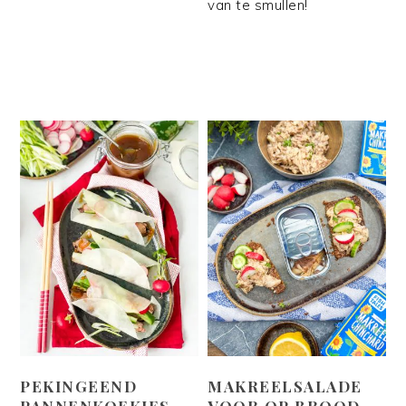
van te smullen!
PEKINGEEND
MAKREELSALADE
PANNENKOEKJES
VOOR OP BROOD