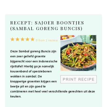
RECEPT: SAJOER BOONTJES
(SAMBAL GORENG BUNCIS)
1
2
3
4
5
5
from
1
review
Star
Stars
Stars
Stars
Stars
Deze
Sambal goreng Buncis
zijn
een zeer geliefd groente
bijgerecht voor een Indonesische
rijsttafel! Hierbij ga je namelijk
kousenband of sperziebonen
wokken in sambal. De
PRINT RECIPE
knapperige groenten krijgen een
beetje pit en zijn goed te
combineren met heel veel verschillende gerechten uit deze
keuken.