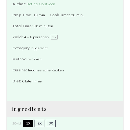
Author:
Betina Oostveen
Prep Time:
10 min
Cook Time:
20 min.
Total Time:
30 minuten
Yield:
4
–
6
personen
1
x
Category:
bijgerecht
Method:
wokken
Cuisine:
Indonesische Keuken
Diet:
Gluten Free
ingredients
1X
2X
3X
SCALE