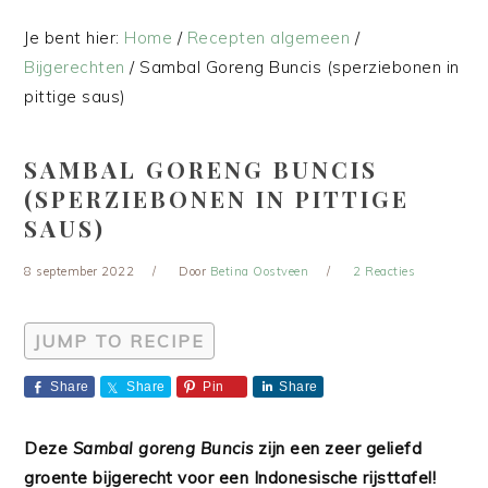
Je bent hier:
Home
/
Recepten algemeen
/
Bijgerechten
/
Sambal Goreng Buncis (sperziebonen in
pittige saus)
SAMBAL GORENG BUNCIS
(SPERZIEBONEN IN PITTIGE
SAUS)
8 september 2022
Door
Betina Oostveen
2 Reacties
JUMP TO RECIPE
Share
Share
Pin
Share
Deze
Sambal goreng Buncis
zijn een zeer geliefd
groente bijgerecht voor een Indonesische rijsttafel!