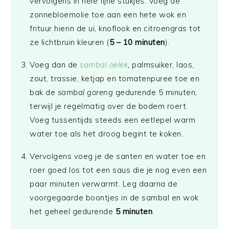
vervolgens in hele fijne stukjes. Voeg de
zonnebloemolie toe aan een hete wok en
frituur hierin de ui, knoflook en citroengras tot
ze lichtbruin kleuren (
5 – 10 minuten
).
Voeg dan de
sambal oelek
,
palmsuiker, laos,
zout, trassie, ketjap en tomatenpuree toe en
bak de
sambal goreng
gedurende 5 minuten,
terwijl je regelmatig over de bodem roert.
Voeg tussentijds steeds een eetlepel warm
water toe als het droog begint te koken.
Vervolgens voeg je de santen en water toe en
roer goed los tot een saus die je nog even een
paar minuten verwarmt. Leg daarna de
voorgegaarde boontjes in de sambal en wok
het geheel gedurende
5 minuten
.