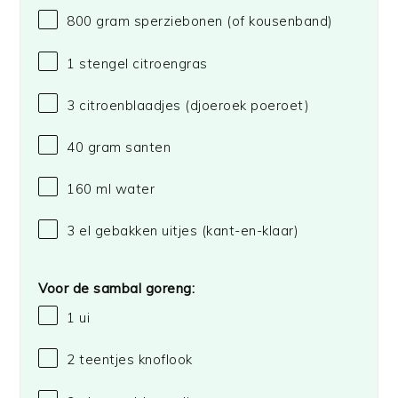
800 gram
sperziebonen (of kousenband)
1
stengel citroengras
3
citroenblaadjes (djoeroek poeroet)
40 gram
santen
160
ml water
3
el gebakken uitjes (kant-en-klaar)
Voor de sambal goreng:
1
ui
2
teentjes knoflook