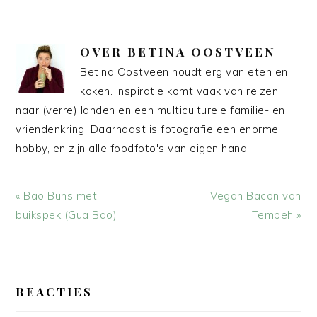
OVER
BETINA OOSTVEEN
Betina Oostveen houdt erg van eten en
koken. Inspiratie komt vaak van reizen
naar (verre) landen en een multiculturele familie- en
vriendenkring. Daarnaast is fotografie een enorme
hobby, en zijn alle foodfoto's van eigen hand.
Vorig
Volgend
« Bao Buns met
Vegan Bacon van
bericht:
bericht:
buikspek (Gua Bao)
Tempeh »
LEES
INTERACTIES
REACTIES