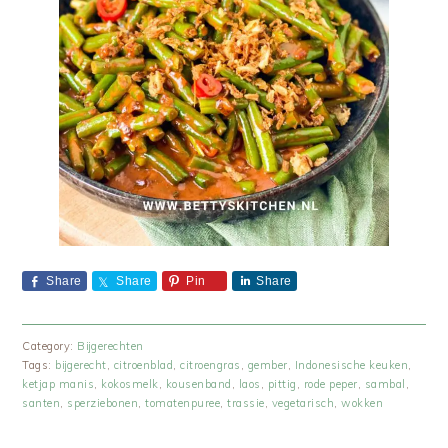
Share
Share
Pin
Share
Category:
Bijgerechten
Tags:
bijgerecht
,
citroenblad
,
citroengras
,
gember
,
Indonesische keuken
,
ketjap manis
,
kokosmelk
,
kousenband
,
laos
,
pittig
,
rode peper
,
sambal
,
santen
,
sperziebonen
,
tomatenpuree
,
trassie
,
vegetarisch
,
wokken