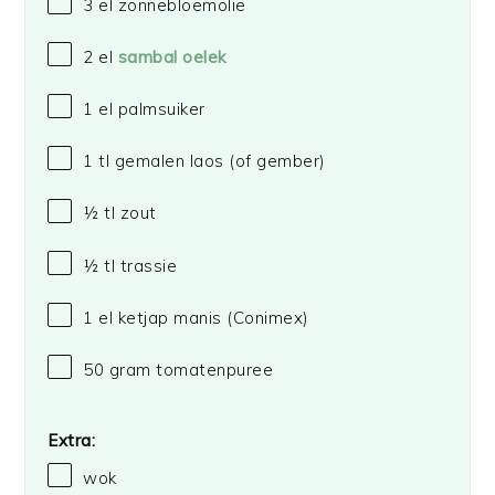
3
el zonnebloemolie
2
el
sambal oelek
1
el palmsuiker
1
tl gemalen laos (of gember)
½
tl zout
½
tl trassie
1
el ketjap manis
(Conimex)
50 gram
tomatenpuree
Extra:
wok