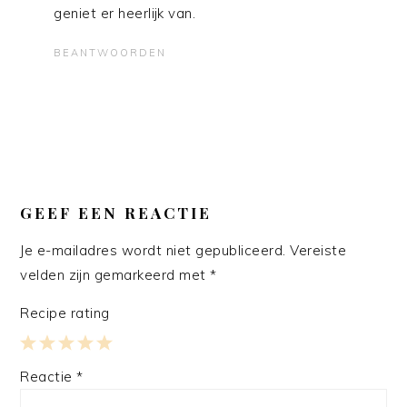
geniet er heerlijk van.
BEANTWOORDEN
GEEF EEN REACTIE
Je e-mailadres wordt niet gepubliceerd.
Vereiste
velden zijn gemarkeerd met
*
Recipe rating
1
2
3
4
5
Reactie
*
Star
Stars
Stars
Stars
Stars