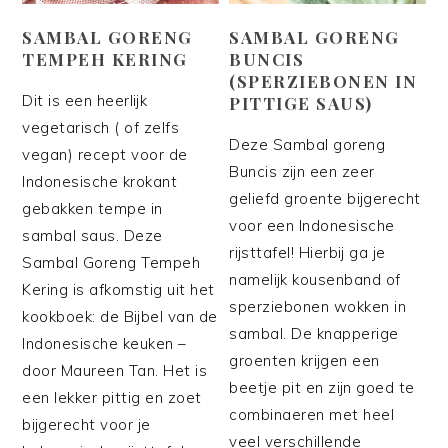
SAMBAL GORENG
SAMBAL GORENG
TEMPEH KERING
BUNCIS
(SPERZIEBONEN IN
Dit is een heerlijk
PITTIGE SAUS)
vegetarisch ( of zelfs
Deze Sambal goreng
vegan) recept voor de
Buncis zijn een zeer
Indonesische krokant
geliefd groente bijgerecht
gebakken tempe in
voor een Indonesische
sambal saus. Deze
rijsttafel! Hierbij ga je
Sambal Goreng Tempeh
namelijk kousenband of
Kering is afkomstig uit het
sperziebonen wokken in
kookboek: de Bijbel van de
sambal. De knapperige
Indonesische keuken –
groenten krijgen een
door Maureen Tan. Het is
beetje pit en zijn goed te
een lekker pittig en zoet
combinaeren met heel
bijgerecht voor je
veel verschillende