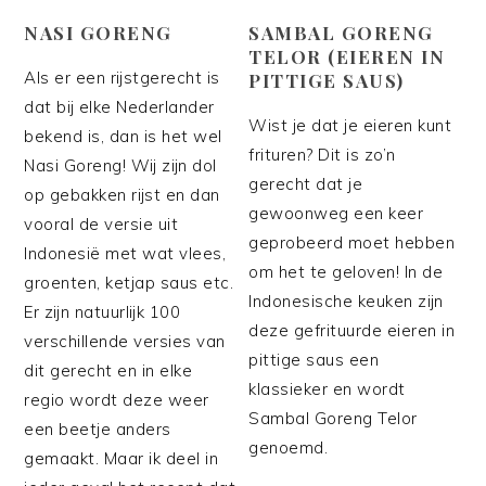
NASI GORENG
SAMBAL GORENG
TELOR (EIEREN IN
Als er een rijstgerecht is
PITTIGE SAUS)
dat bij elke Nederlander
Wist je dat je eieren kunt
bekend is, dan is het wel
frituren? Dit is zo’n
Nasi Goreng! Wij zijn dol
gerecht dat je
op gebakken rijst en dan
gewoonweg een keer
vooral de versie uit
geprobeerd moet hebben
Indonesië met wat vlees,
om het te geloven! In de
groenten, ketjap saus etc.
Indonesische keuken zijn
Er zijn natuurlijk 100
deze gefrituurde eieren in
verschillende versies van
pittige saus een
dit gerecht en in elke
klassieker en wordt
regio wordt deze weer
Sambal Goreng Telor
een beetje anders
genoemd.
gemaakt. Maar ik deel in