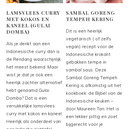
LAMSVLEES CURRY
SAMBAL GORENG
MET KOKOS EN
TEMPEH KERING
KANEEL (GULAI
Dit is een heerlijk
DOMBA)
vegetarisch ( of zelfs
Als je denkt aan een
vegan) recept voor de
Indonesische curry dan is
Indonesische krokant
de Rendang waarschijnlijk
gebakken tempe in
het meest bekend. Maar
sambal saus. Deze
wist je dat je ook een
Sambal Goreng Tempeh
heerlijk zachter alternatief
Kering is afkomstig uit het
hebt genaamd Gulai
kookboek: de Bijbel van de
Domba? Dat is een
Indonesische keuken –
verrukkelijke lamsvlees
door Maureen Tan. Het is
curry met kokos en kaneel.
een lekker pittig en zoet
Heerlijk als onderdeel van
bijgerecht voor je