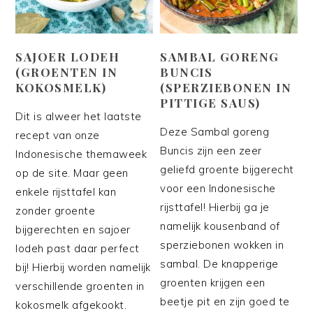
SAJOER LODEH
SAMBAL GORENG
(GROENTEN IN
BUNCIS
KOKOSMELK)
(SPERZIEBONEN IN
PITTIGE SAUS)
Dit is alweer het laatste
Deze Sambal goreng
recept van onze
Buncis zijn een zeer
Indonesische themaweek
geliefd groente bijgerecht
op de site. Maar geen
voor een Indonesische
enkele rijsttafel kan
rijsttafel! Hierbij ga je
zonder groente
namelijk kousenband of
bijgerechten en sajoer
sperziebonen wokken in
lodeh past daar perfect
sambal. De knapperige
bij! Hierbij worden namelijk
groenten krijgen een
verschillende groenten in
beetje pit en zijn goed te
kokosmelk afgekookt.