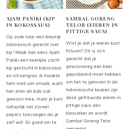
AJAM PANIKI (KIP
SAMBAL GORENG
IN KOKOSSAUS)
TELOR (EIEREN IN
PITTIGE SAUS)
Op zoek naar een kleurrijk
Wist je dat je eieren kunt
Indonesisch gerecht met
frituren? Dit is zo’n
kip? Maak dan eens Ajam
gerecht dat je
Paniki een heerlijke zacht
gewoonweg een keer
kip gestoofd in kokossaus
geprobeerd moet hebben
en citroengras. Ik maakte
om het te geloven! In de
hem mild van smaak, want
Indonesische keuken zijn
hier eten de kids ook
deze gefrituurde eieren in
gewoon mee, maar je kunt
pittige saus een
natuurlijk net zoveel
klassieker en wordt
pepers toevoegen als je
Sambal Goreng Telor
zelf wilt. En goed om te
genoemd.